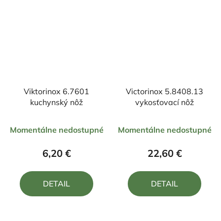
Viktorinox 6.7601
Victorinox 5.8408.13
kuchynský nôž
vykosťovací nôž
Priemerné
Priemerné
Momentálne nedostupné
Momentálne nedostupné
hodnotenie
hodnotenie
produktu
produktu
6,20 €
22,60 €
je
je
5,0
5,0
DETAIL
DETAIL
z
z
5
5
hviezdičiek.
hviezdičiek.