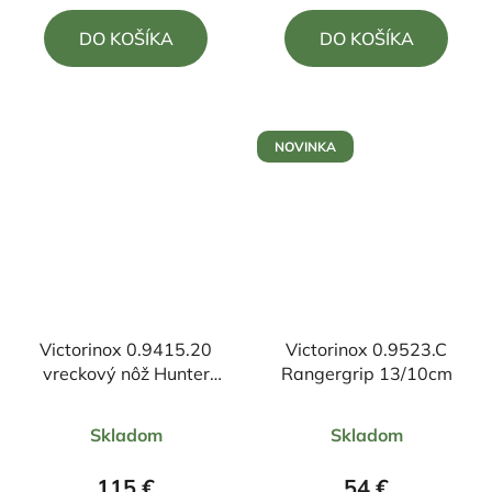
5,0
5,0
DO KOŠÍKA
DO KOŠÍKA
z
z
5
5
hviezdičiek.
hviezdičiek.
NOVINKA
Victorinox 0.9415.20
Victorinox 0.9523.C
vreckový nôž Hunter
Rangergrip 13/10cm
pro 13,6cm
Priemerné
Priemerné
Skladom
Skladom
hodnotenie
hodnotenie
produktu
produktu
115 €
54 €