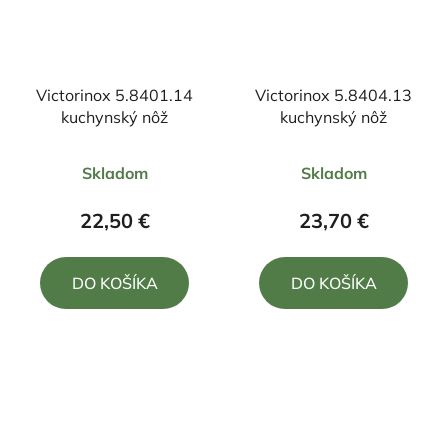
Victorinox 5.8401.14
Victorinox 5.8404.13
kuchynský nôž
kuchynský nôž
Priemerné
Priemerné
Skladom
Skladom
hodnotenie
hodnotenie
produktu
produktu
22,50 €
23,70 €
je
je
5,0
4,5
DO KOŠÍKA
DO KOŠÍKA
z
z
5
5
hviezdičiek.
hviezdičiek.