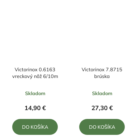
hviezdičiek.
Victorinox 0.6163
Victorinox 7.8715
vreckový nôž 6/10m
brúska
Priemerné
Priemerné
Skladom
Skladom
hodnotenie
hodnotenie
produktu
produktu
14,90 €
27,30 €
je
je
5,0
4,5
DO KOŠÍKA
DO KOŠÍKA
z
z