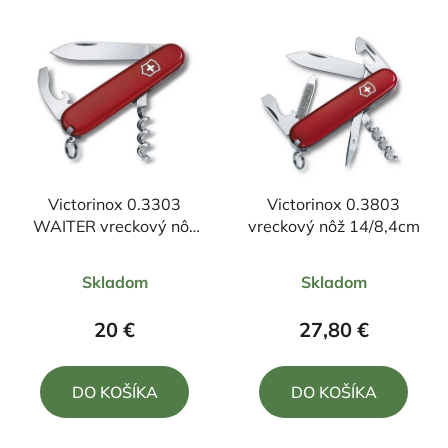
Victorinox 0.3303
Victorinox 0.3803
WAITER vreckový nôž
vreckový nôž 14/8,4cm
14,9/8,4cm
Priemerné
Skladom
Skladom
hodnotenie
produktu
20 €
27,80 €
je
5,0
DO KOŠÍKA
DO KOŠÍKA
z
5