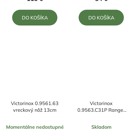
je
je
4,7
5,0
DO KOŠÍKA
DO KOŠÍKA
z
z
5
5
hviezdičiek.
hviezdičiek.
Victorinox 0.9561.63
Victorinox
vreckový nôž 13cm
0.9563.C31P Ranger
grip vreckový nôž
Priemerné
Priemerné
13cm
Momentálne nedostupné
Skladom
hodnotenie
hodnotenie