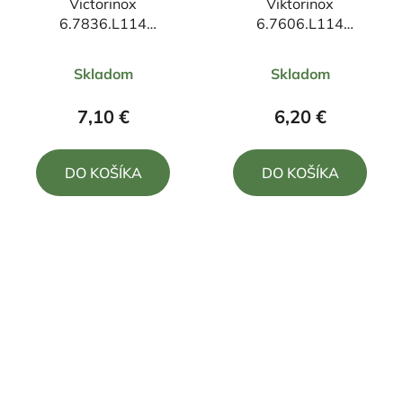
Victorinox
Viktorinox
6.7836.L114
6.7606.L114
kuchynský nôž
kuchynský nôž
Priemerné
Priemerné
Skladom
Skladom
hodnotenie
hodnotenie
produktu
produktu
7,10 €
6,20 €
je
je
5,0
5,0
DO KOŠÍKA
DO KOŠÍKA
z
z
5
5
hviezdičiek.
hviezdičiek.