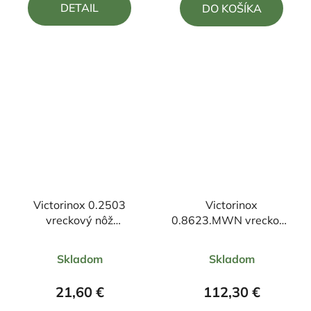
DETAIL
DO KOŠÍKA
z
z
5
5
hviezdičiek.
hviezdičiek.
Victorinox 0.2503
Victorinox
vreckový nôž
0.8623.MWN vreckový
14,9/8,4cm
nôž RESCUE TOOL
Priemerné
Priemerné
11,1cm
Skladom
Skladom
hodnotenie
hodnotenie
produktu
produktu
21,60 €
112,30 €
je
je