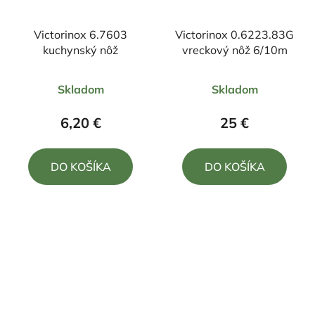
Victorinox 6.7603
Victorinox 0.6223.83G
kuchynský nôž
vreckový nôž 6/10m
Priemerné
Priemerné
Skladom
Skladom
hodnotenie
hodnotenie
produktu
produktu
6,20 €
25 €
je
je
5,0
5,0
DO KOŠÍKA
DO KOŠÍKA
z
z
5
5
hviezdičiek.
hviezdičiek.