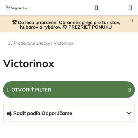
Prejsť
Hľadať
NÁKUP
na
KOŠÍK
obsah
🐻 Do lesa pripravení Obranné spreje pre turistov,
hubárov a rybárov. 🛒 PREZRIEŤ PONUKU
Domov
/
Predávané značky
/
Victorinox
Victorinox
OTVORIŤ FILTER
R
Radiť podľa:
Odporúčame
a
d
V
e