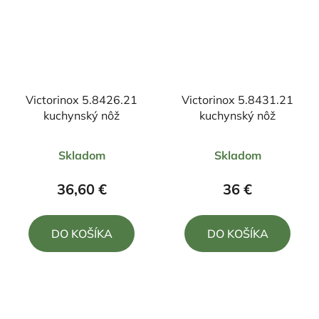
Victorinox 5.8426.21
Victorinox 5.8431.21
kuchynský nôž
kuchynský nôž
Priemerné
Priemerné
Skladom
Skladom
hodnotenie
hodnotenie
produktu
produktu
36,60 €
36 €
je
je
4,0
5,0
DO KOŠÍKA
DO KOŠÍKA
z
z
5
5
hviezdičiek.
hviezdičiek.