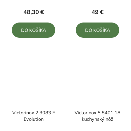
hodnotenie
hodnotenie
produktu
produktu
48,30 €
49 €
je
je
5,0
5,0
DO KOŠÍKA
DO KOŠÍKA
z
z
5
5
hviezdičiek.
hviezdičiek.
Victorinox 2.3083.E
Victorinox 5.8401.18
Evolution
kuchynský nôž
Priemerné
Priemerné