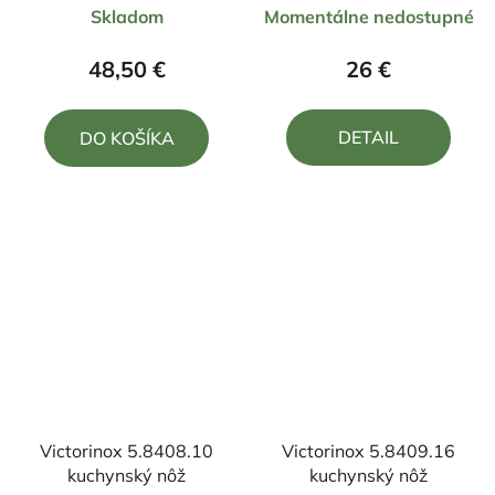
Skladom
Momentálne nedostupné
hodnotenie
hodnotenie
produktu
produktu
48,50 €
26 €
je
je
5,0
5,0
DETAIL
DO KOŠÍKA
z
z
5
5
hviezdičiek.
hviezdičiek.
Victorinox 5.8408.10
Victorinox 5.8409.16
kuchynský nôž
kuchynský nôž