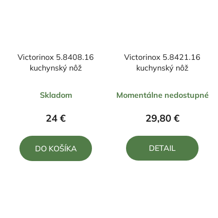
Victorinox 5.8408.16
Victorinox 5.8421.16
kuchynský nôž
kuchynský nôž
Priemerné
Priemerné
Skladom
Momentálne nedostupné
hodnotenie
hodnotenie
produktu
produktu
24 €
29,80 €
je
je
5,0
5,0
DETAIL
DO KOŠÍKA
z
z
5
5
hviezdičiek.
hviezdičiek.