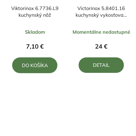
Viktorinox 6.7736.L9
Victorinox 5.8401.16
kuchynský nôž
kuchynský vykosťovací
nôž
Priemerné
Priemerné
Skladom
Momentálne nedostupné
hodnotenie
hodnotenie
produktu
produktu
7,10 €
24 €
je
je
5,0
5,0
DETAIL
DO KOŠÍKA
z
z
5
5
hviezdičiek.
hviezdičiek.