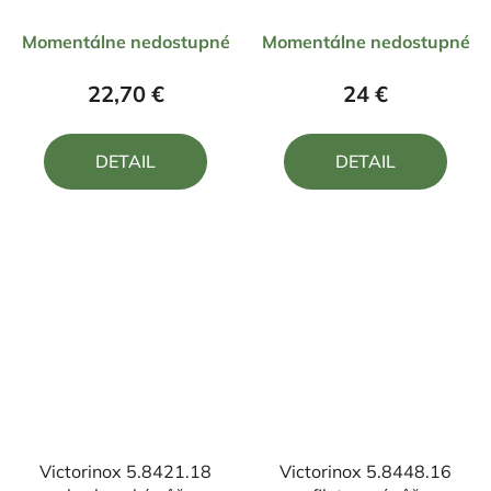
Priemerné
Priemerné
Momentálne nedostupné
Momentálne nedostupné
hodnotenie
hodnotenie
produktu
produktu
22,70 €
24 €
je
je
5,0
5,0
DETAIL
DETAIL
z
z
5
5
hviezdičiek.
hviezdičiek.
Victorinox 5.8421.18
Victorinox 5.8448.16