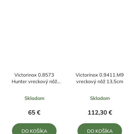
5
5
hviezdičiek.
hviezdičiek.
Victorinox 0.8573
Victorinox 0.9411.M9
Hunter vreckový nôž
vreckový nôž 13,5cm
11,1/8,6cm
Priemerné
Priemerné
Skladom
Skladom
hodnotenie
hodnotenie
produktu
produktu
65 €
112,30 €
je
je
5,0
4,7
DO KOŠÍKA
DO KOŠÍKA
z
z