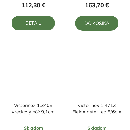
produktu
produktu
112,30 €
163,70 €
je
je
4,8
5,0
DETAIL
DO KOŠÍKA
z
z
5
5
hviezdičiek.
hviezdičiek.
Victorinox 1.3405
Victorinox 1.4713
vreckový nôž 9,1cm
Fieldmaster red 9/6cm
Priemerné
Priemerné
Skladom
Skladom