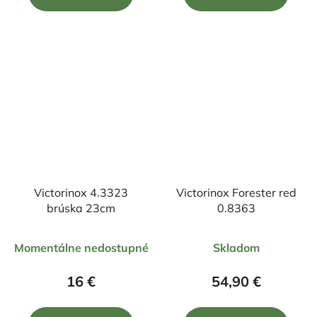
5
5
hviezdičiek.
hviezdičiek.
Victorinox 4.3323
Victorinox Forester red
brúska 23cm
0.8363
Priemerné
Priemerné
Momentálne nedostupné
Skladom
hodnotenie
hodnotenie
produktu
produktu
16 €
54,90 €
je
je
5,0
5,0