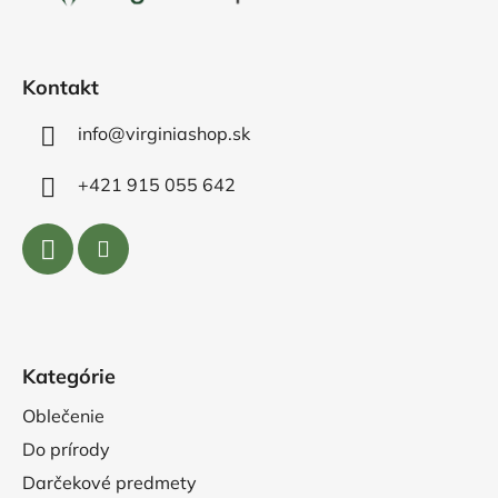
t
i
e
Kontakt
info@virginiashop.sk
+421 915 055 642
Kategórie
Oblečenie
Do prírody
Darčekové predmety