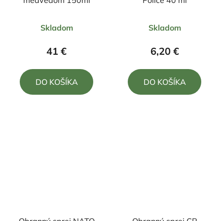
Priemerné
Priemerné
Skladom
Skladom
hodnotenie
hodnotenie
produktu
produktu
41 €
6,20 €
je
je
5,0
4,0
DO KOŠÍKA
DO KOŠÍKA
z
z
5
5
hviezdičiek.
hviezdičiek.