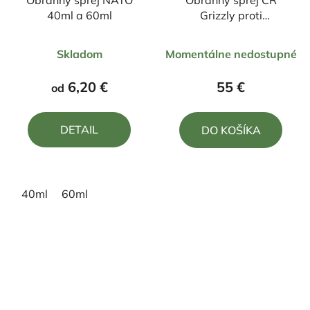
Obranný sprej NATO
Obranný sprej CR
40ml a 60ml
Grizzly proti
medveďom 300ml
Priemerné
Priemerné
Skladom
Momentálne nedostupné
hodnotenie
hodnotenie
produktu
produktu
6,20 €
55 €
od
je
je
4,0
4,0
DETAIL
DO KOŠÍKA
z
z
5
5
hviezdičiek.
hviezdičiek.
40ml
60ml