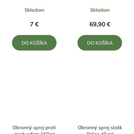
Priemerné
Priemerné
Skladom
Skladom
hodnotenie
hodnotenie
produktu
produktu
7 €
69,90 €
je
je
4,5
5,0
DO KOŠÍKA
DO KOŠÍKA
z
z
5
5
hviezdičiek.
hviezdičiek.
Obranný sprej proti
Obranný sprej slzák
medveďom 150ml
Police 40 ml