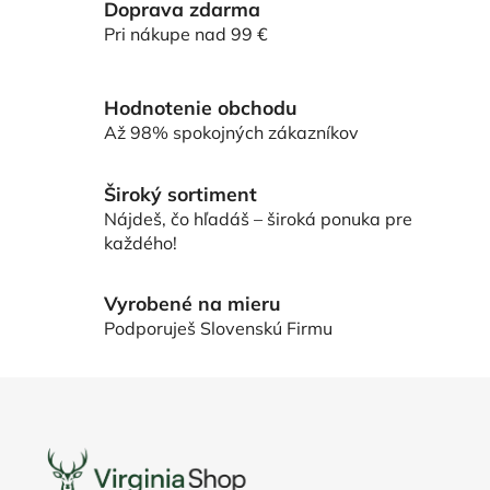
Doprava zdarma
á
d
Pri nákupe nad 99 €
a
c
i
Hodnotenie obchodu
e
Až 98% spokojných zákazníkov
p
r
Široký sortiment
v
Nájdeš, čo hľadáš – široká ponuka pre
k
každého!
y
v
ý
Vyrobené na mieru
p
Podporuješ Slovenskú Firmu
i
s
Z
u
á
p
ä