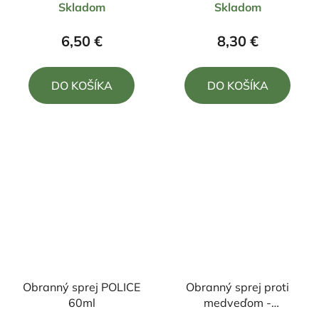
Skladom
Skladom
hodnotenie
hodnotenie
produktu
produktu
6,50 €
8,30 €
je
je
5,0
5,0
DO KOŠÍKA
DO KOŠÍKA
z
z
5
5
hviezdičiek.
hviezdičiek.
Obranný sprej POLICE
Obranný sprej proti
60ml
medveďom -
BearBuster 300ml