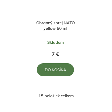
Obranný sprej NATO
yellow 60 ml
Priemerné
Skladom
hodnotenie
produktu
7 €
je
5,0
DO KOŠÍKA
z
5
hviezdičiek.
15
položiek celkom
O
v
l