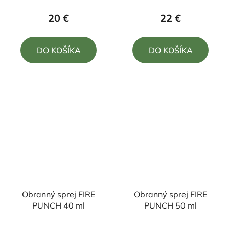
produktu
produktu
20 €
22 €
je
je
5,0
5,0
DO KOŠÍKA
DO KOŠÍKA
z
z
5
5
hviezdičiek.
hviezdičiek.
Obranný sprej FIRE
Obranný sprej FIRE
PUNCH 40 ml
PUNCH 50 ml
Priemerné
Priemerné