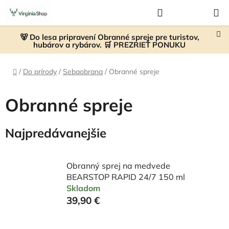
Prejsť
Hľadať
NÁKUP
na
KOŠÍK
obsah
🐻 Do lesa pripravení Obranné spreje pre turistov,
hubárov a rybárov. 🛒 PREZRIEŤ PONUKU
Domov
/
Do prírody
/
Sebaobrana
/
Obranné spreje
Obranné spreje
Najpredávanejšie
Obranný sprej na medvede
BEARSTOP RAPID 24/7 150 ml
Skladom
39,90 €