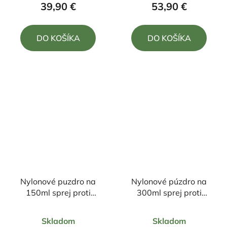
produktu
produktu
39,90 €
53,90 €
je
je
4,8
5,0
DO KOŠÍKA
DO KOŠÍKA
z
z
5
5
hviezdičiek.
hviezdičiek.
Nylonové puzdro na
Nylonové púzdro na
150ml sprej proti
300ml sprej proti
medveďom
medveďom
Priemerné
Priemerné
Skladom
Skladom
hodnotenie
hodnotenie