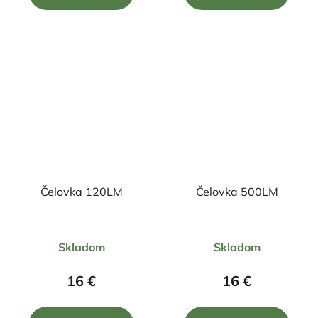
5
5
hviezdičiek.
hviezdičiek.
Čelovka 120LM
Čelovka 500LM
Priemerné
Priemerné
Skladom
Skladom
hodnotenie
hodnotenie
produktu
produktu
16 €
16 €
je
je
5,0
5,0