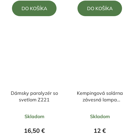
5,0
5,0
DO KOŠÍKA
DO KOŠÍKA
z
z
5
5
hviezdičiek.
hviezdičiek.
Dámsky paralyzér so
Kempingová solárna
svetlom Z221
závesná lampa
nabíjateľná +efekt
Priemerné
Priemerné
plameňa
Skladom
Skladom
hodnotenie
hodnotenie
produktu
produktu
16,50 €
12 €