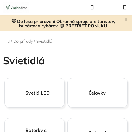
Prejsť
Hľadať
NÁKUP
na
KOŠÍK
obsah
🐻 Do lesa pripravení Obranné spreje pre turistov,
hubárov a rybárov. 🛒 PREZRIEŤ PONUKU
Domov
/
Do prírody
/
Svietidlá
Svietidlá
Svetlá LED
Čelovky
Baterky s