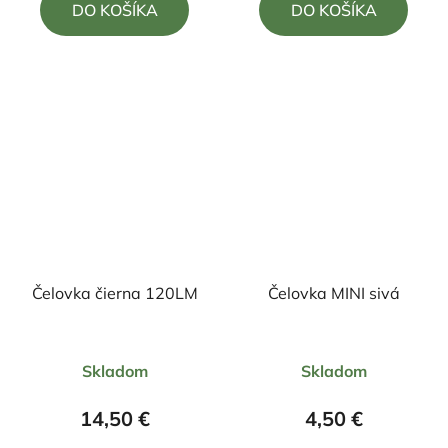
DO KOŠÍKA
DO KOŠÍKA
z
z
5
5
hviezdičiek.
hviezdičiek.
Čelovka čierna 120LM
Čelovka MINI sivá
Priemerné
Priemerné
Skladom
Skladom
hodnotenie
hodnotenie
produktu
produktu
14,50 €
4,50 €
je
je