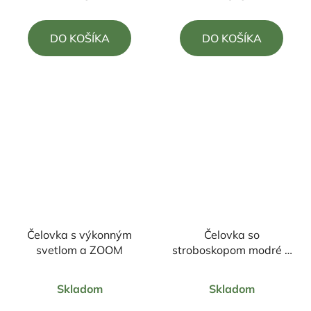
je
je
5,0
5,0
DO KOŠÍKA
DO KOŠÍKA
z
z
5
5
hviezdičiek.
hviezdičiek.
Čelovka s výkonným
Čelovka so
svetlom a ZOOM
stroboskopom modré a
červené svetlo
Priemerné
Priemerné
Skladom
Skladom
hodnotenie
hodnotenie