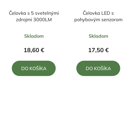
Čelovka s 5 svetelnými
Čelovka LED s
zdrojmi 3000LM
pohybovým senzorom
Priemerné
Priemerné
Skladom
Skladom
hodnotenie
hodnotenie
produktu
produktu
18,60 €
17,50 €
je
je
5,0
5,0
DO KOŠÍKA
DO KOŠÍKA
z
z
5
5
hviezdičiek.
hviezdičiek.