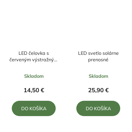
LED čelovka s
LED svetlo solárne
červeným výstražným
prenosné
svetlom a senzorom
Priemerné
Priemerné
Skladom
Skladom
hodnotenie
hodnotenie
produktu
produktu
14,50 €
25,90 €
je
je
5,0
5,0
DO KOŠÍKA
DO KOŠÍKA
z
z
5
5
hviezdičiek.
hviezdičiek.