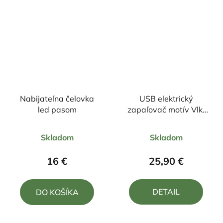
Nabijateľna čelovka
USB elektrický
led pasom
zapaľovač motív Vlk,
Jeleň
Priemerné
Priemerné
Skladom
Skladom
hodnotenie
hodnotenie
produktu
produktu
16 €
25,90 €
je
je
5,0
5,0
DETAIL
DO KOŠÍKA
z
z
5
5
hviezdičiek.
hviezdičiek.