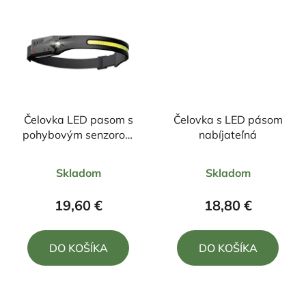
Čelovka LED pasom s
Čelovka s LED pásom
pohybovým senzorom
nabíjateľná
350LM
Priemerné
Priemerné
Skladom
Skladom
hodnotenie
hodnotenie
produktu
produktu
19,60 €
18,80 €
je
je
5,0
5,0
DO KOŠÍKA
DO KOŠÍKA
z
z
5
5
hviezdičiek.
hviezdičiek.