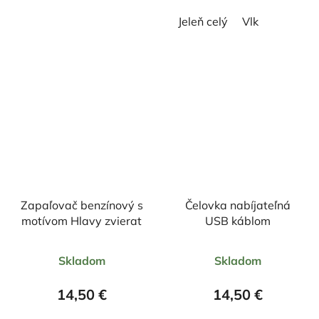
Jeleň celý
Vlk
Zapaľovač benzínový s
Čelovka nabíjateľná
motívom Hlavy zvierat
USB káblom
Priemerné
Priemerné
Skladom
Skladom
hodnotenie
hodnotenie
produktu
produktu
14,50 €
14,50 €
je
je