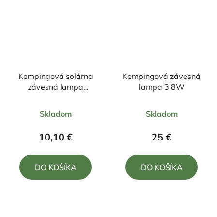
Kempingová solárna
Kempingová závesná
závesná lampa
lampa 3,8W
nabíjateľná hnedá
Priemerné
Priemerné
Skladom
Skladom
hodnotenie
hodnotenie
produktu
produktu
10,10 €
25 €
je
je
5,0
5,0
DO KOŠÍKA
DO KOŠÍKA
z
z
5
5
hviezdičiek.
hviezdičiek.