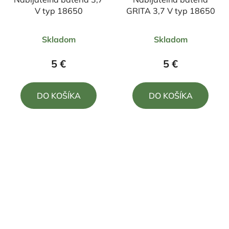
V typ 18650
GRITA 3,7 V typ 18650
Priemerné
Priemerné
Skladom
Skladom
hodnotenie
hodnotenie
produktu
produktu
5 €
5 €
je
je
4,0
4,0
DO KOŠÍKA
DO KOŠÍKA
z
z
5
5
hviezdičiek.
hviezdičiek.