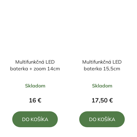
Multifunkčná LED
Multifunkčná LED
baterka + zoom 14cm
baterka 15,5cm
Priemerné
Priemerné
Skladom
Skladom
hodnotenie
hodnotenie
produktu
produktu
16 €
17,50 €
je
je
5,0
5,0
DO KOŠÍKA
DO KOŠÍKA
z
z
5
5