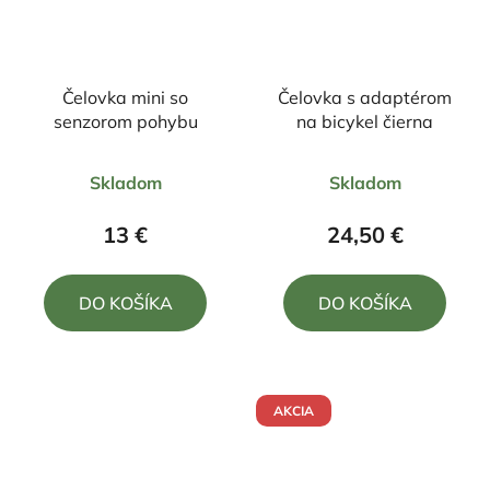
Čelovka mini so
Čelovka s adaptérom
senzorom pohybu
na bicykel čierna
Priemerné
Priemerné
Skladom
Skladom
hodnotenie
hodnotenie
produktu
produktu
13 €
24,50 €
je
je
5,0
5,0
DO KOŠÍKA
DO KOŠÍKA
z
z
5
5
hviezdičiek.
hviezdičiek.
AKCIA