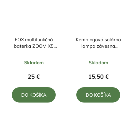
FOX multifunkčná
Kempingová solárna
baterka ZOOM X5
lampa závesná
Ultimate Z226
nabíjateľná
Priemerné
Priemerné
Skladom
Skladom
hodnotenie
hodnotenie
produktu
produktu
25 €
15,50 €
je
je
5,0
5,0
DO KOŠÍKA
DO KOŠÍKA
z
z
5
5
hviezdičiek.
hviezdičiek.