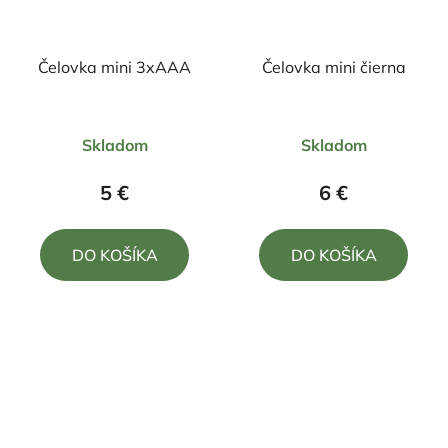
Čelovka mini 3xAAA
Čelovka mini čierna
Priemerné
Priemerné
Skladom
Skladom
hodnotenie
hodnotenie
produktu
produktu
5 €
6 €
je
je
5,0
5,0
DO KOŠÍKA
DO KOŠÍKA
z
z
5
5
hviezdičiek.
hviezdičiek.