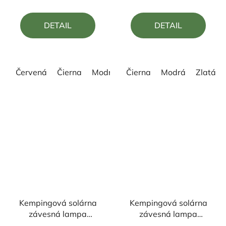
je
je
5,0
5,0
DETAIL
DETAIL
z
z
5
5
hviezdičiek.
hviezdičiek.
Červená
Čierna
Modrá
Čierna
Ružová
Modrá
Zlatá
Kempingová solárna
Kempingová solárna
závesná lampa
závesná lampa
nabíjateľná čierna
nabíjateľná modrá