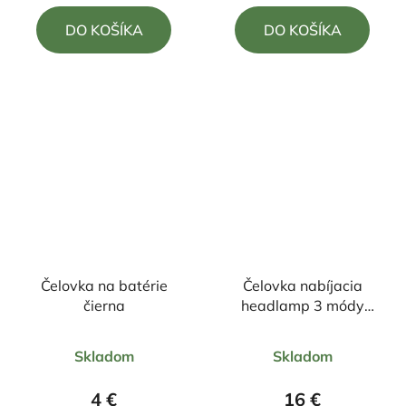
5,0
5,0
DO KOŠÍKA
DO KOŠÍKA
z
z
5
5
hviezdičiek.
hviezdičiek.
Čelovka na batérie
Čelovka nabíjacia
čierna
headlamp 3 módy
svietenia +zoom
Priemerné
Priemerné
Skladom
Skladom
hodnotenie
hodnotenie
produktu
produktu
4 €
16 €