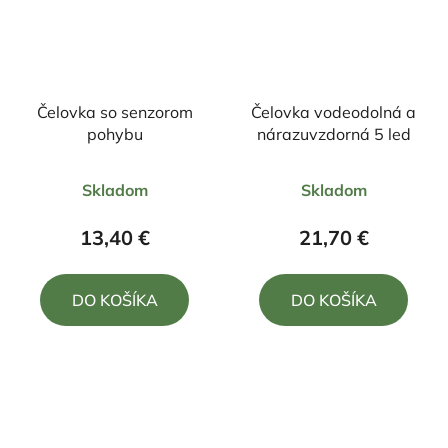
Čelovka so senzorom
Čelovka vodeodolná a
pohybu
nárazuvzdorná 5 led
Priemerné
Priemerné
Skladom
Skladom
hodnotenie
hodnotenie
produktu
produktu
13,40 €
21,70 €
je
je
5,0
5,0
DO KOŠÍKA
DO KOŠÍKA
z
z
5
5
hviezdičiek.
hviezdičiek.