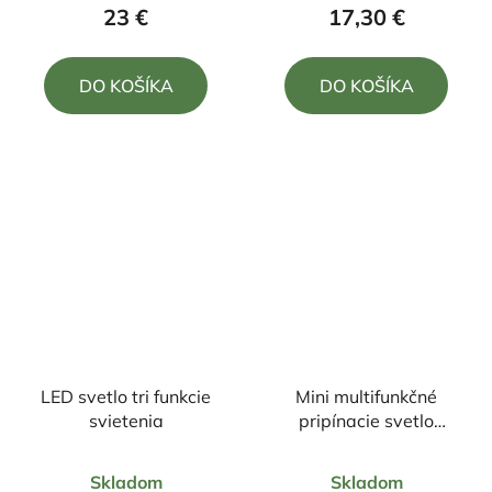
produktu
produktu
23 €
17,30 €
je
je
5,0
5,0
DO KOŠÍKA
DO KOŠÍKA
z
z
5
5
hviezdičiek.
hviezdičiek.
LED svetlo tri funkcie
Mini multifunkčné
svietenia
pripínacie svetlo
500LM
Priemerné
Priemerné
Skladom
Skladom