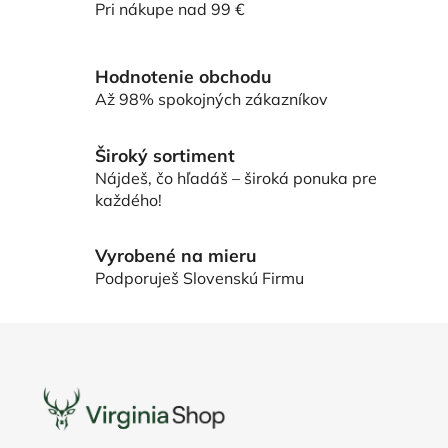
Pri nákupe nad 99 €
e
e
p
r
Hodnotenie obchodu
v
Až 98% spokojných zákazníkov
k
y
v
Široký sortiment
ý
Nájdeš, čo hľadáš – široká ponuka pre
p
každého!
i
s
Vyrobené na mieru
u
Podporuješ Slovenskú Firmu
Z
á
p
ä
t