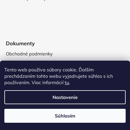
Dokumenty
Obchodné podmienky
Reklamačné podmienky
Tento web používa súbory cookie. Ďalším
Veľkoobchodné podmienky
prechádzaním tohto webu vyjadrujete súhlas s ich
Spracovanie osobných údajov
používaním. Viac informácií
tu
.
Používanie súborov cookies
Nastavenie
Súhlasím
Informácie pre vás