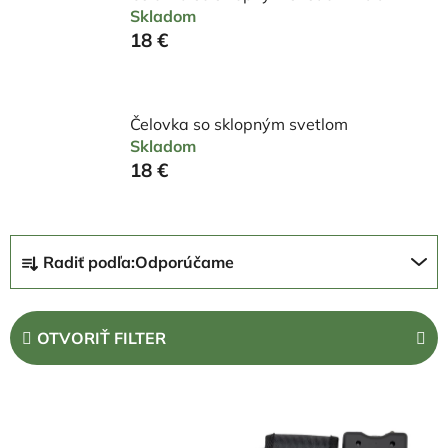
Skladom
18 €
Čelovka so sklopným svetlom
Skladom
18 €
R
Radiť podľa:
Odporúčame
a
d
e
OTVORIŤ FILTER
n
i
V
e
ý
p