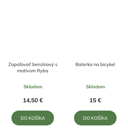
hviezdičiek.
hviezdičiek.
Zapaľovač benzínový s
Baterka na bicykel
motívom Ryba
Priemerné
Skladom
Skladom
hodnotenie
produktu
14,50 €
15 €
je
5,0
DO KOŠÍKA
DO KOŠÍKA
z
5