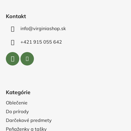
i
e
Kontakt
info@virginiashop.sk
+421 915 055 642
Kategórie
Oblečenie
Do prírody
Darčekové predmety
Peňaženky a tašky