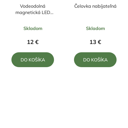
Vodeodolná
Čelovka nabíjateľná
magnetická LED
čelovka
Priemerné
Priemerné
Skladom
Skladom
hodnotenie
hodnotenie
produktu
produktu
12 €
13 €
je
je
5,0
5,0
DO KOŠÍKA
DO KOŠÍKA
z
z
5
5
hviezdičiek.
hviezdičiek.