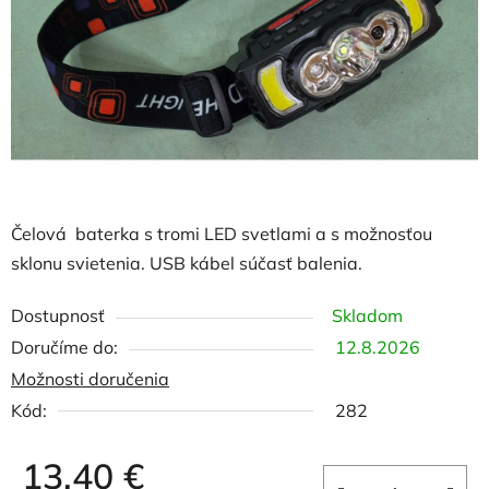
hviezdičiek.
Čelová baterka s tromi LED svetlami a s možnosťou
sklonu svietenia. USB kábel súčasť balenia.
Dostupnosť
Skladom
12.8.2026
Možnosti doručenia
Kód:
282
13,40 €