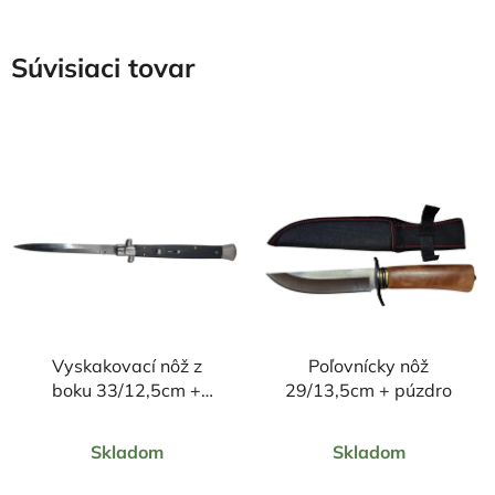
Súvisiaci tovar
Vyskakovací nôž z
Poľovnícky nôž
boku 33/12,5cm +
29/13,5cm + púzdro
púzdro
Priemerné
Priemerné
Skladom
Skladom
hodnotenie
hodnotenie
produktu
produktu