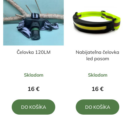
Čelovka 120LM
Nabijateľna čelovka
led pasom
Priemerné
Priemerné
Skladom
Skladom
hodnotenie
hodnotenie
produktu
produktu
16 €
16 €
je
je
5,0
5,0
DO KOŠÍKA
DO KOŠÍKA
z
z
5
5
hviezdičiek.
hviezdičiek.