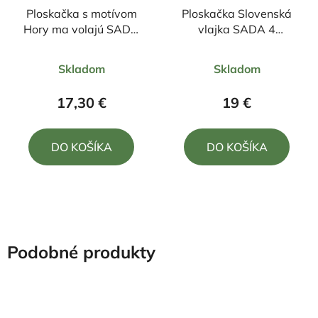
Ploskačka s motívom
Ploskačka Slovenská
Hory ma volajú SADA
vlajka SADA 4
4 poháriky a lievik
poháriky a lievik
Priemerné
Priemerné
Skladom
Skladom
hodnotenie
hodnotenie
produktu
produktu
17,30 €
19 €
je
je
5,0
5,0
DO KOŠÍKA
DO KOŠÍKA
z
z
5
5
hviezdičiek.
hviezdičiek.
Podobné produkty