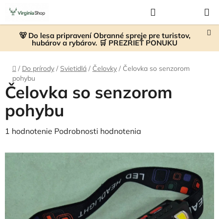
Prejsť
Hľadať
NÁKUP
na
KOŠÍK
obsah
🐻 Do lesa pripravení Obranné spreje pre turistov,
hubárov a rybárov. 🛒 PREZRIEŤ PONUKU
Domov
/
Do prírody
/
Svietidlá
/
Čelovky
/
Čelovka so senzorom
pohybu
Čelovka so senzorom
pohybu
Priemerné
1 hodnotenie
Podrobnosti hodnotenia
hodnotenie
produktu
je
5,0
z
5