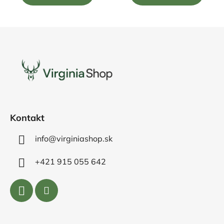
5
5
hviezdičiek.
hviezdičiek.
Z
á
p
ä
t
i
e
Kontakt
info@virginiashop.sk
+421 915 055 642