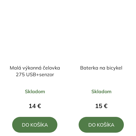
hviezdičiek.
hviezdičiek.
Malá výkonná čelovka
Baterka na bicykel
275 USB+senzor
Priemerné
Priemerné
Skladom
Skladom
hodnotenie
hodnotenie
produktu
produktu
14 €
15 €
je
je
5,0
5,0
DO KOŠÍKA
DO KOŠÍKA
z
z
5
5