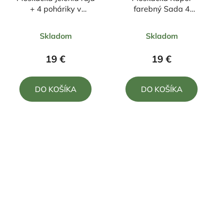
+ 4 poháriky v
farebný Sada 4
darčekovej kazete
poháriky a lievik
Priemerné
Priemerné
180ml
Skladom
Skladom
hodnotenie
hodnotenie
produktu
produktu
19 €
19 €
je
je
5,0
5,0
DO KOŠÍKA
DO KOŠÍKA
z
z
5
5
hviezdičiek.
hviezdičiek.