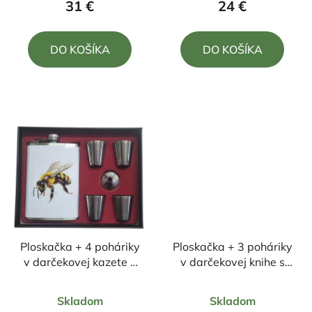
31 €
24 €
je
je
4,7
4,5
DO KOŠÍKA
DO KOŠÍKA
z
z
5
5
hviezdičiek.
hviezdičiek.
Ploskačka + 4 poháriky
Ploskačka + 3 poháriky
v darčekovej kazete s
v darčekovej knihe s
poľovníckym motívom
poľovníckym motívom
Priemerné
Priemerné
Včela
Bažant
Skladom
Skladom
hodnotenie
hodnotenie