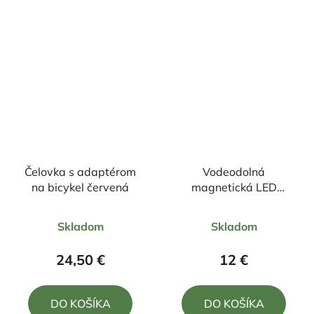
hviezdičiek.
hviezdičiek.
Čelovka s adaptérom
Vodeodolná
na bicykel červená
magnetická LED
čelovka
Priemerné
Priemerné
Skladom
Skladom
hodnotenie
hodnotenie
produktu
produktu
24,50 €
12 €
je
je
5,0
5,0
DO KOŠÍKA
DO KOŠÍKA
z
z