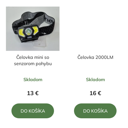
Čelovka mini so
Čelovka 2000LM
senzorom pohybu
Priemerné
Priemerné
Skladom
Skladom
hodnotenie
hodnotenie
produktu
produktu
13 €
16 €
je
je
5,0
5,0
DO KOŠÍKA
DO KOŠÍKA
z
z
5
5