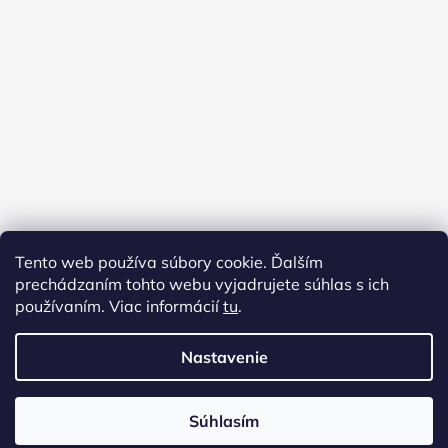
Tento web používa súbory cookie. Ďalším
prechádzaním tohto webu vyjadrujete súhlas s ich
používaním. Viac informácií
tu
.
Nastavenie
Vytvoril Shoptet
Súhlasím
Copyright 2026
Virginia shop
. Všetky práva
vyhradené.