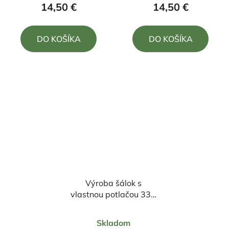
produktu
produktu
14,50 €
14,50 €
je
je
4,5
5,0
DO KOŠÍKA
DO KOŠÍKA
z
z
5
5
hviezdičiek.
hviezdičiek.
Výroba šálok s
vlastnou potlačou 330
ml
Priemerné
Skladom
hodnotenie