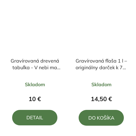
Gravírovaná drevená
Gravírovaná fľaša 1 l –
tabuľka - V nebi ma
originálny darček k 70.
nechcú...
narodeninám
Priemerné
Priemerné
Skladom
Skladom
hodnotenie
hodnotenie
produktu
produktu
10 €
14,50 €
je
je
5,0
5,0
DETAIL
DO KOŠÍKA
z
z
5
5