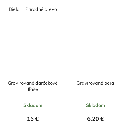
hviezdičiek.
hviezdičiek.
Biela
Prírodné drevo
Gravírované darčekové
Gravírované perá
fľaše
Skladom
Skladom
16 €
6,20 €