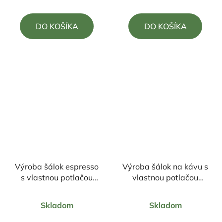
je
je
5,0
5,0
DO KOŠÍKA
DO KOŠÍKA
z
z
5
5
hviezdičiek.
hviezdičiek.
Výroba šálok espresso
Výroba šálok na kávu s
s vlastnou potlačou
vlastnou potlačou
85ml + podšálka
170ml +podšálka
Priemerné
Priemerné
Skladom
Skladom
hodnotenie
hodnotenie