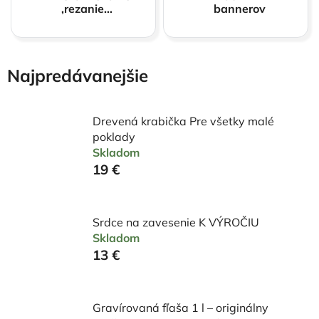
,rezanie
bannerov
lasrom CO2
Najpredávanejšie
Drevená krabička Pre všetky malé
poklady
Skladom
19 €
Srdce na zavesenie K VÝROČIU
Skladom
13 €
Gravírovaná fľaša 1 l – originálny