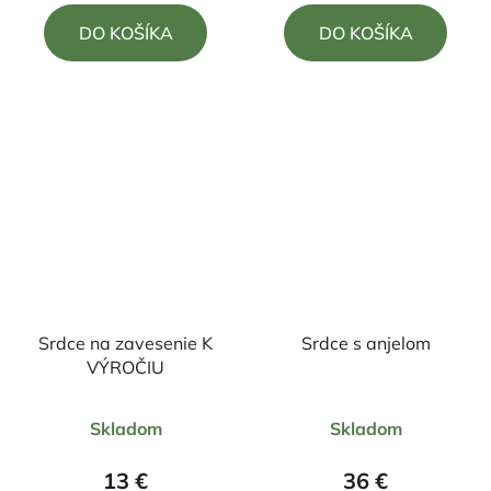
DO KOŠÍKA
DO KOŠÍKA
Srdce na zavesenie K
Srdce s anjelom
VÝROČIU
Priemerné
Priemerné
Skladom
Skladom
hodnotenie
hodnotenie
produktu
produktu
13 €
36 €