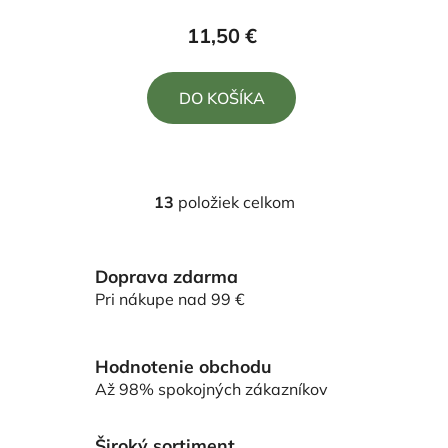
produktu
11,50 €
je
5,0
DO KOŠÍKA
z
5
hviezdičiek.
13
položiek celkom
O
v
l
Doprava zdarma
á
d
Pri nákupe nad 99 €
a
c
i
Hodnotenie obchodu
e
Až 98% spokojných zákazníkov
p
r
Široký sortiment