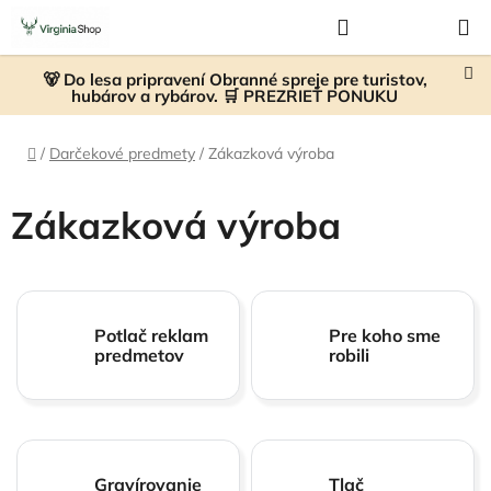
Prejsť
Hľadať
NÁKUP
na
KOŠÍK
obsah
🐻 Do lesa pripravení Obranné spreje pre turistov,
hubárov a rybárov. 🛒 PREZRIEŤ PONUKU
Domov
/
Darčekové predmety
/
Zákazková výroba
Zákazková výroba
Potlač reklam
Pre koho sme
predmetov
robili
Gravírovanie
Tlač