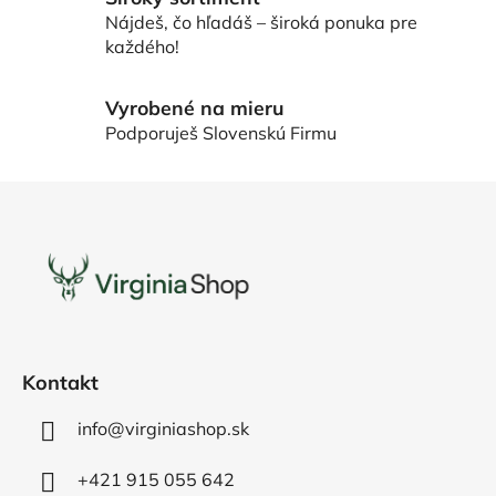
v
Nájdeš, čo hľadáš – široká ponuka pre
k
každého!
y
v
ý
Vyrobené na mieru
p
Podporuješ Slovenskú Firmu
i
s
Z
u
á
p
ä
t
i
e
Kontakt
info@virginiashop.sk
+421 915 055 642