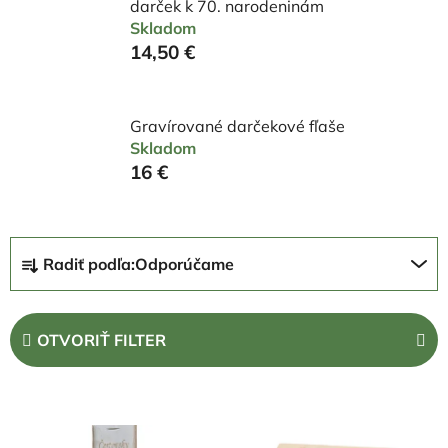
darček k 70. narodeninám
Skladom
14,50 €
Gravírované darčekové fľaše
Skladom
16 €
R
Radiť podľa:
Odporúčame
a
d
e
OTVORIŤ FILTER
n
i
V
e
ý
p