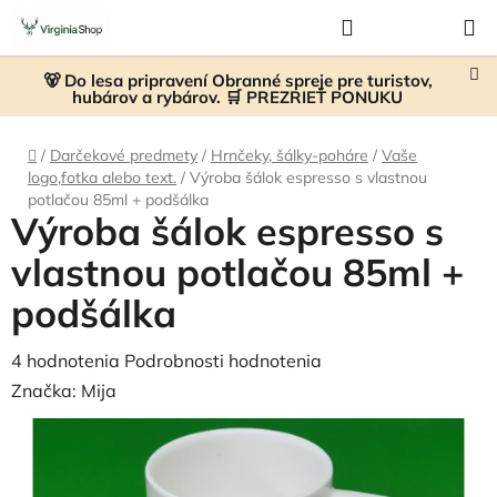
Prejsť
Hľadať
NÁKUP
na
KOŠÍK
obsah
🐻 Do lesa pripravení Obranné spreje pre turistov,
hubárov a rybárov. 🛒 PREZRIEŤ PONUKU
Domov
/
Darčekové predmety
/
Hrnčeky, šálky-poháre
/
Vaše
logo,fotka alebo text.
/
Výroba šálok espresso s vlastnou
potlačou 85ml + podšálka
Výroba šálok espresso s
vlastnou potlačou 85ml +
podšálka
Priemerné
4 hodnotenia
Podrobnosti hodnotenia
hodnotenie
Značka:
Mija
produktu
je
4,5