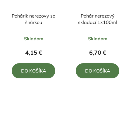
Pohárik nerezový so
Pohár nerezový
šnúrkou
skladací 1x100ml
Priemerné
Priemerné
Skladom
Skladom
hodnotenie
hodnotenie
produktu
produktu
4,15 €
6,70 €
je
je
5,0
4,0
DO KOŠÍKA
DO KOŠÍKA
z
z
5
5
hviezdičiek.
hviezdičiek.