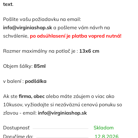
text
.
Pošlite vašu požiadavku na email:
info@virginiashop.sk
a
pošleme vám návrh na
schválenie,
po odsúhlasení je platba vopred nutná!
Rozmer maximálny na potlač je :
13x6 cm
Objem šálky:
85ml
v balení :
podšálka
Ak ste
firma, obec
alebo máte záujem o viac ako
10kusov, vyžiadajte si nezáväznú cenovú ponuku so
zľavou - email:
info@virginiashop.sk
Dostupnosť
Skladom
12.8.2026