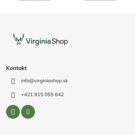
5
5
hviezdičiek.
hviezdičiek.
Z
á
p
ä
t
i
e
Kontakt
info@virginiashop.sk
+421 915 055 642