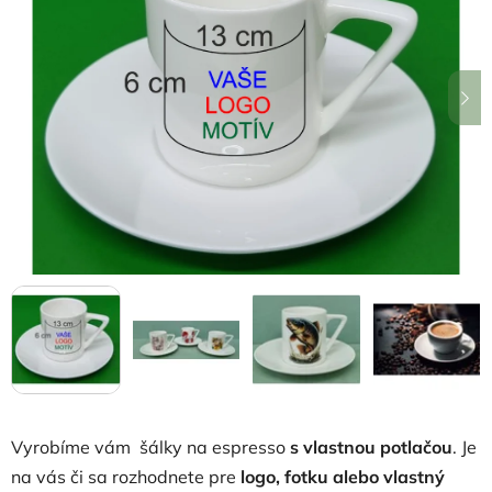
z
5
hviezdičiek.
Vyrobíme vám šálky na espresso
s vlastnou potlačou
. Je
na vás či sa rozhodnete pre
logo, fotku alebo vlastný