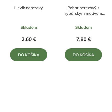
Lievik nerezový
Pohár nerezový s
rybárskym motívom
4x75ml
Priemerné
Priemerné
Skladom
Skladom
hodnotenie
hodnotenie
produktu
produktu
2,60 €
7,80 €
je
je
5,0
4,0
DO KOŠÍKA
DO KOŠÍKA
z
z
5
5
hviezdičiek.
hviezdičiek.