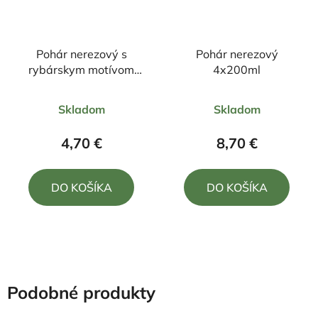
Pohár nerezový s
Pohár nerezový
rybárskym motívom
4x200ml
4x30ml
Priemerné
Skladom
Skladom
hodnotenie
produktu
4,70 €
8,70 €
je
4,0
DO KOŠÍKA
DO KOŠÍKA
z
5
hviezdičiek.
Podobné produkty