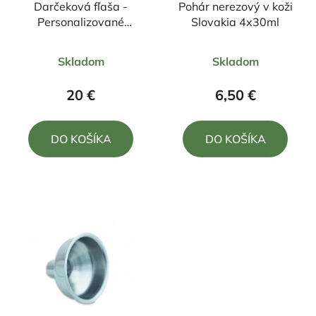
Darčeková fľaša -
Pohár nerezový v koži
Personalizované
Slovakia 4x30ml
gravírovanie na
Priemerné
Priemerné
sklenené fľaše
Skladom
Skladom
hodnotenie
hodnotenie
produktu
produktu
20 €
6,50 €
je
je
5,0
5,0
DO KOŠÍKA
DO KOŠÍKA
z
z
5
5
hviezdičiek.
hviezdičiek.