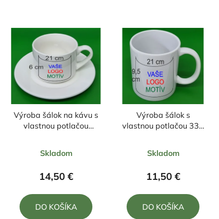
Výroba šálok na kávu s
Výroba šálok s
vlastnou potlačou
vlastnou potlačou 330
170ml +podšálka
ml
Priemerné
Priemerné
Skladom
Skladom
hodnotenie
hodnotenie
produktu
produktu
14,50 €
11,50 €
je
je
5,0
5,0
DO KOŠÍKA
DO KOŠÍKA
z
z