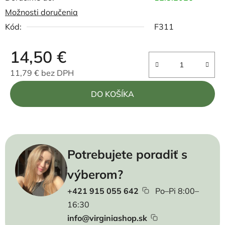
Možnosti doručenia
Kód:
F311
14,50 €
11,79 € bez DPH
Jednotková cena:
DO KOŠÍKA
Potrebujete poradiť s
výberom?
+421 915 055 642
Po–Pi 8:00–
16:30
info@virginiashop.sk