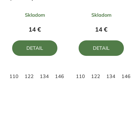
Jeleň ČJ7 DR
Bombardino Crocodilo
Priemerné
Priemerné
Skladom
Skladom
hodnotenie
hodnotenie
produktu
produktu
14 €
14 €
je
je
5,0
5,0
DETAIL
DETAIL
z
z
5
5
hviezdičiek.
hviezdičiek.
110
122
134
146
158
110
122
134
146