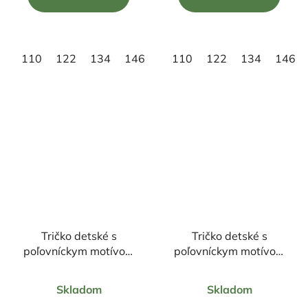
z
z
5
5
hviezdičiek.
hviezdičiek.
110
122
134
146
158
110
122
134
146
Tričko detské s
Tričko detské s
poľovníckym motívom
poľovníckym motívom
diviak FD7 DR
Jeleň ČJ4 DR
Priemerné
Priemerné
Skladom
Skladom
hodnotenie
hodnotenie