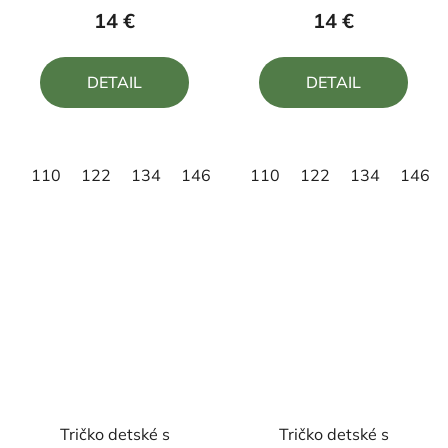
produktu
produktu
14 €
14 €
je
je
5,0
5,0
DETAIL
DETAIL
z
z
5
5
hviezdičiek.
hviezdičiek.
110
122
134
146
158
110
122
134
146
Tričko detské s
Tričko detské s