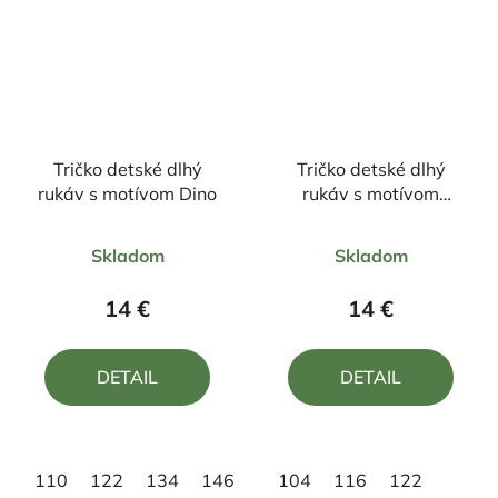
Tričko detské dlhý
Tričko detské dlhý
rukáv s motívom Dino
rukáv s motívom
JeleňFJ6
Priemerné
Priemerné
Skladom
Skladom
hodnotenie
hodnotenie
produktu
produktu
14 €
14 €
je
je
5,0
5,0
DETAIL
DETAIL
z
z
5
5
hviezdičiek.
hviezdičiek.
110
122
134
146
158
104
116
122