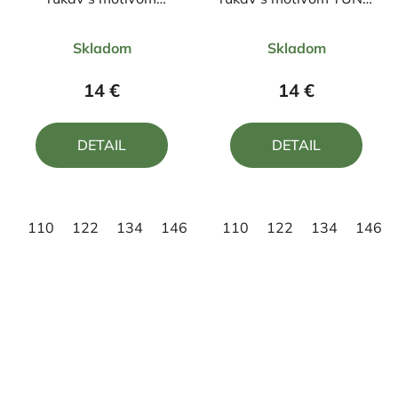
STRAY KIDS /R
TUNG SAHUR
Priemerné
Priemerné
Skladom
Skladom
hodnotenie
hodnotenie
produktu
produktu
14 €
14 €
je
je
5,0
5,0
DETAIL
DETAIL
z
z
5
5
hviezdičiek.
hviezdičiek.
110
122
134
146
158
110
122
134
146