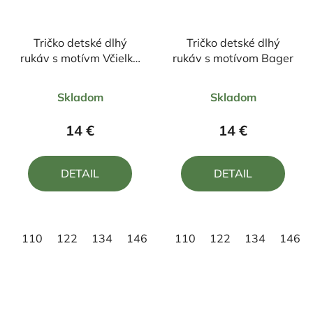
Tričko detské dlhý
Tričko detské dlhý
rukáv s motívm Včielka
rukáv s motívom Bager
Maja
Priemerné
Priemerné
Skladom
Skladom
hodnotenie
hodnotenie
produktu
produktu
14 €
14 €
je
je
5,0
4,5
DETAIL
DETAIL
z
z
5
5
hviezdičiek.
hviezdičiek.
110
122
134
146
158
110
122
134
146