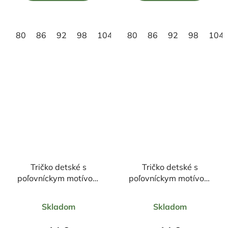
5
5
hviezdičiek.
hviezdičiek.
80
86
92
98
104
80
86
92
98
104
Tričko detské s
Tričko detské s
poľovníckym motívom
poľovníckym motívom
Jeleň FJ6 DR
Vlk FV7
Priemerné
Priemerné
Skladom
Skladom
hodnotenie
hodnotenie
produktu
produktu