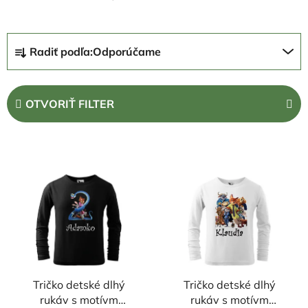
R
Radiť podľa:
Odporúčame
a
d
e
OTVORIŤ FILTER
n
i
V
e
ý
p
p
r
i
o
s
d
p
u
r
k
o
t
Tričko detské dlhý
Tričko detské dlhý
d
o
rukáv s motívm
rukáv s motívm
u