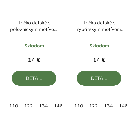
Tričko detské s
Tričko detské s
poľovníckym motívom
rybárskym motívom
Jeleň FJ5 DR
Kapor ČK1 DR
Priemerné
Priemerné
Skladom
Skladom
hodnotenie
hodnotenie
produktu
produktu
14 €
14 €
je
je
5,0
5,0
DETAIL
DETAIL
z
z
5
5
hviezdičiek.
hviezdičiek.
110
122
134
146
158
110
122
134
146