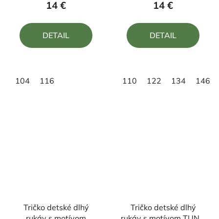
produktu
produktu
14 €
14 €
je
je
4,7
5,0
DETAIL
DETAIL
z
z
5
5
hviezdičiek.
hviezdičiek.
104
116
110
122
134
146
Tričko detské dlhý
Tričko detské dlhý
rukáv s motívom
rukáv s motívom TUNG