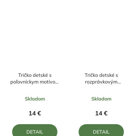
Tričko detské s
Tričko detské s
poľovníckym motívom
rozprávkovým
Srnec FS1H DR
motívom Krtko
Priemerné
Priemerné
Skladom
Skladom
hodnotenie
hodnotenie
produktu
produktu
14 €
14 €
je
je
5,0
5,0
DETAIL
DETAIL
z
z