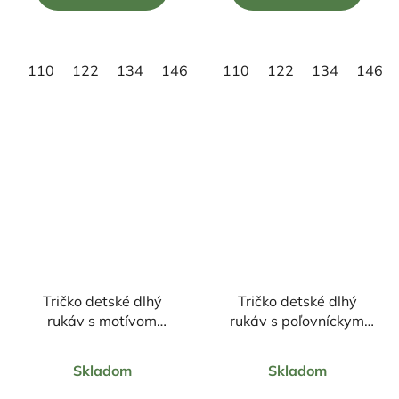
5
5
hviezdičiek.
hviezdičiek.
110
122
134
146
158
110
122
134
146
Tričko detské dlhý
Tričko detské dlhý
rukáv s motívom
rukáv s poľovníckym
Spongebob a Patrik
motívom Medveď FM3
Priemerné
Priemerné
Skladom
Skladom
hodnotenie
hodnotenie