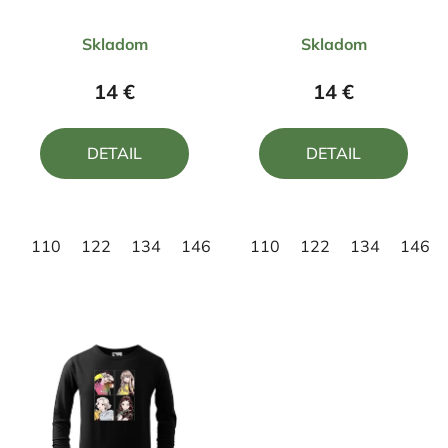
v
ZOOTROPOLIS 2
ZOOTROPOLIS 2B
k
Priemerné
Priemerné
Skladom
Skladom
t
hodnotenie
hodnotenie
o
produktu
produktu
14 €
14 €
v
je
je
5,0
5,0
DETAIL
DETAIL
z
z
5
5
hviezdičiek.
hviezdičiek.
110
122
134
146
158
110
122
134
146