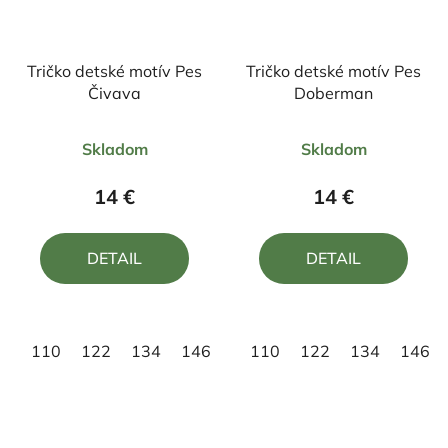
Tričko detské motív Pes
Tričko detské motív Pes
Čivava
Doberman
Priemerné
Priemerné
Skladom
Skladom
hodnotenie
hodnotenie
produktu
produktu
14 €
14 €
je
je
5,0
5,0
DETAIL
DETAIL
z
z
5
5
hviezdičiek.
hviezdičiek.
110
122
134
146
158
110
122
134
146