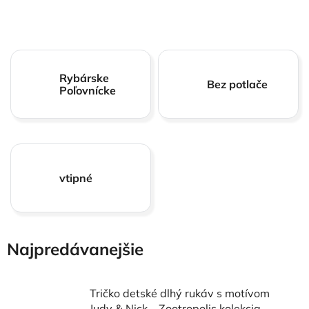
Rybárske
Bez potlače
Poľovnícke
vtipné
Najpredávanejšie
Tričko detské dlhý rukáv s motívom
Judy & Nick – Zootropolis kolekcia