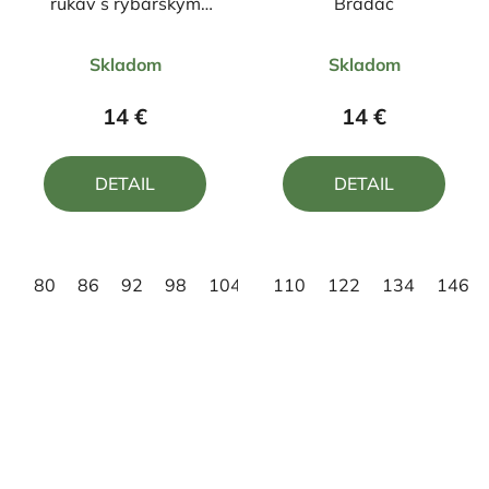
rukáv s rybárskym
Bradáč
motívom Zubáč Z25
Priemerné
Priemerné
Skladom
Skladom
hodnotenie
hodnotenie
produktu
produktu
14 €
14 €
je
je
5,0
5,0
DETAIL
DETAIL
z
z
5
5
hviezdičiek.
hviezdičiek.
80
86
92
98
104
110
122
134
146