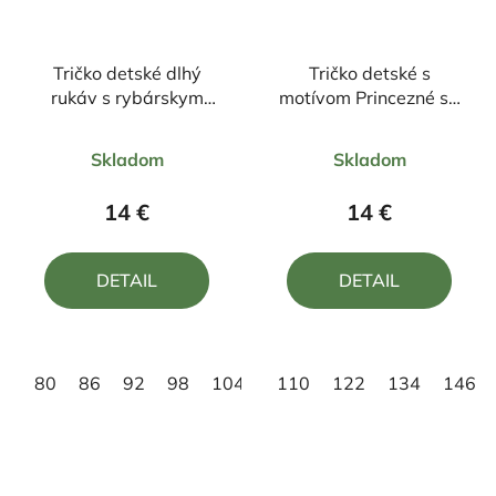
Tričko detské dlhý
Tričko detské s
rukáv s rybárskym
motívom Princezné sa
motívom Pstruh FPN1
rodia v ....
Priemerné
Priemerné
Skladom
Skladom
hodnotenie
hodnotenie
produktu
produktu
14 €
14 €
je
je
5,0
5,0
DETAIL
DETAIL
z
z
5
5
hviezdičiek.
hviezdičiek.
80
86
92
98
104
110
122
134
146