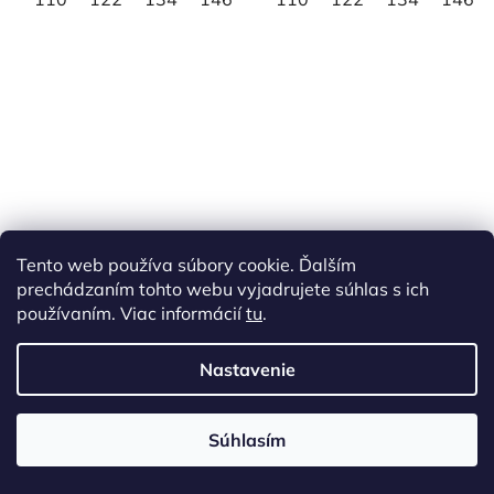
Tento web používa súbory cookie. Ďalším
Tričko detské s
Tričko detské dlhý
prechádzaním tohto webu vyjadrujete súhlas s ich
rybárskym motívom
rukáv s motívom
používaním. Viac informácií
tu
.
Pstruh FPN1 DR
Ballerina cappuccina
Priemerné
Priemerné
Nastavenie
Skladom
Skladom
hodnotenie
hodnotenie
produktu
produktu
14 €
14 €
Súhlasím
je
je
4,0
5,0
DETAIL
DETAIL