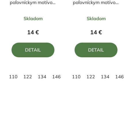
poľovníckym motívom
poľovníckym motívom
Jeleň ČJ6 DR
Jeleň FJ3H DR
Priemerné
Priemerné
Skladom
Skladom
hodnotenie
hodnotenie
produktu
produktu
14 €
14 €
je
je
5,0
5,0
DETAIL
DETAIL
z
z
5
5
hviezdičiek.
hviezdičiek.
110
122
134
146
158
110
122
134
146