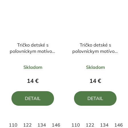
Tričko detské s
Tričko detské s
poľovníckym motívom
poľovníckym motívom
Líška DR
Medveď FM2 DR
Priemerné
Priemerné
Skladom
Skladom
hodnotenie
hodnotenie
produktu
produktu
14 €
14 €
je
je
5,0
5,0
DETAIL
DETAIL
z
z
5
5
hviezdičiek.
hviezdičiek.
110
122
134
146
158
110
122
134
146