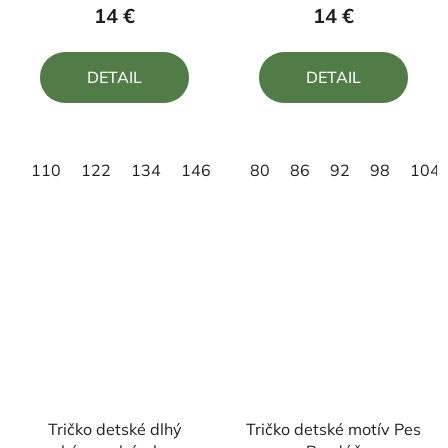
produktu
produktu
14 €
14 €
je
je
5,0
5,0
DETAIL
DETAIL
z
z
5
5
hviezdičiek.
hviezdičiek.
110
122
134
146
158
80
86
92
98
104
Tričko detské dlhý
Tričko detské motív Pes