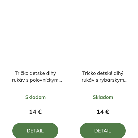
Tričko detské dlhý
Tričko detské dlhý
rukáv s poľovníckym
rukáv s rybárskym
motívom Veverička
motívom Kapor FKN2
Priemerné
Priemerné
VE25
Skladom
Skladom
hodnotenie
hodnotenie
produktu
produktu
14 €
14 €
je
je
5,0
5,0
DETAIL
DETAIL
z
z