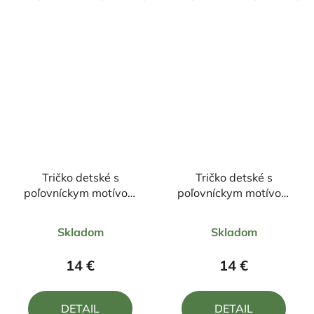
Tričko detské s
Tričko detské s
poľovníckym motívom
poľovníckym motívom
diviak ČD3 DR
diviak FD1 DR
Priemerné
Priemerné
Skladom
Skladom
hodnotenie
hodnotenie
produktu
produktu
14 €
14 €
je
je
5,0
5,0
DETAIL
DETAIL