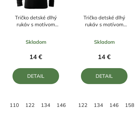
Tričko detské dlhý
Tričko detské dlhý
rukáv s motívom
rukáv s motívom
BLACK PINK
Huntrix
Priemerné
Priemerné
Skladom
Skladom
hodnotenie
hodnotenie
produktu
produktu
14 €
14 €
je
je
5,0
5,0
DETAIL
DETAIL
z
z
5
5
hviezdičiek.
hviezdičiek.
110
122
134
146
158
122
134
146
158