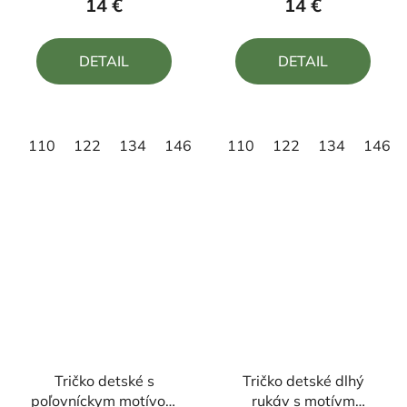
14 €
14 €
je
je
5,0
5,0
DETAIL
DETAIL
z
z
5
5
hviezdičiek.
hviezdičiek.
110
122
134
146
158
110
122
134
146
Tričko detské s
Tričko detské dlhý
poľovníckym motívom
rukáv s motívm