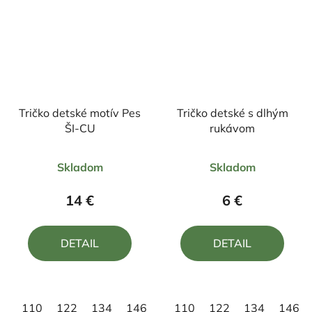
Tričko detské motív Pes
Tričko detské s dlhým
ŠI-CU
rukávom
Priemerné
Priemerné
Skladom
Skladom
hodnotenie
hodnotenie
produktu
produktu
14 €
6 €
je
je
5,0
4,0
DETAIL
DETAIL
z
z
5
5
hviezdičiek.
hviezdičiek.
110
122
134
146
158
110
122
134
146