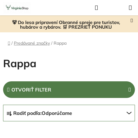
Prejsť
Hľadať
NÁKUP
na
KOŠÍK
obsah
🐻 Do lesa pripravení Obranné spreje pre turistov,
hubárov a rybárov. 🛒 PREZRIEŤ PONUKU
Domov
/
Predávané značky
/
Rappa
Rappa
OTVORIŤ FILTER
R
Radiť podľa:
Odporúčame
a
d
V
e