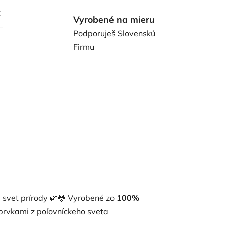
t
Vyrobené na mieru
–
Podporuješ Slovenskú
Firmu
a svet prírody 🌿🦌 Vyrobené zo
100%
 prvkami z poľovníckeho sveta