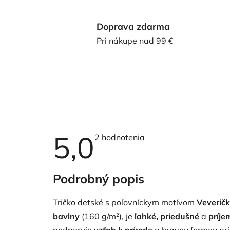
Doprava zdarma
Pri nákupe nad 99 €
5,0
Priemerné
2 hodnotenia
hodnotenie
produktu
je
5,0
Podrobný popis
z
5
hviezdičiek.
Tričko detské s poľovníckym motívom
Veverič
bavlny
(160 g/m²), je
ľahké, priedušné
a
príje