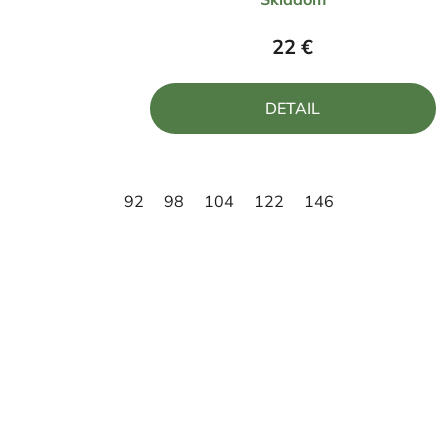
hodnotenie
produktu
22 €
je
4,8
DETAIL
z
5
hviezdičiek.
92
98
104
122
146