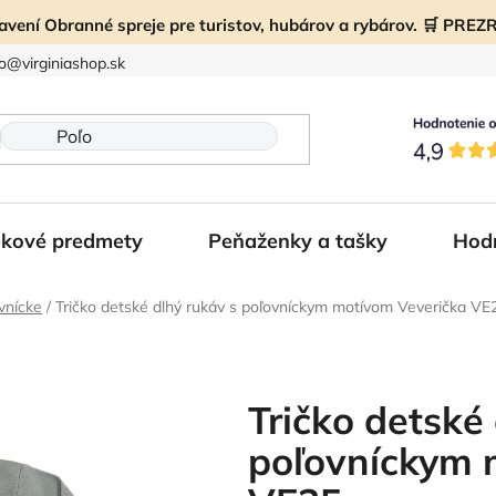
ravení Obranné spreje pre turistov, hubárov a rybárov. 🛒 PR
fo@virginiashop.sk
kové predmety
Peňaženky a tašky
Hod
vnícke
/
Tričko detské dlhý rukáv s poľovníckym motívom Veverička VE
Tričko detské
poľovníckym 