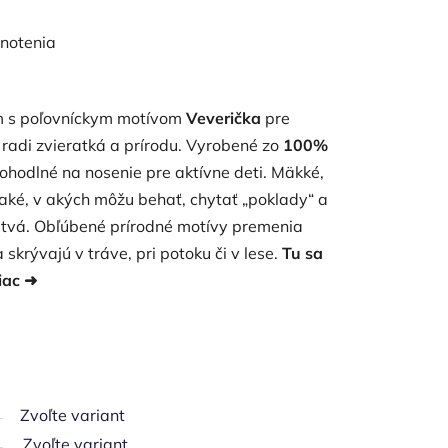
notenia
om s poľovníckym motívom
Veverička
pre
 radi zvieratká a prírodu. Vyrobené zo
100%
pohodlné na nosenie pre aktívne deti. Mäkké,
aké, v akých môžu behať, chytať „poklady“ a
stvá. Obľúbené prírodné motívy premenia
 skrývajú v tráve, pri potoku či v lese.
Tu sa
viac ➜
Zvoľte variant
Zvoľte variant