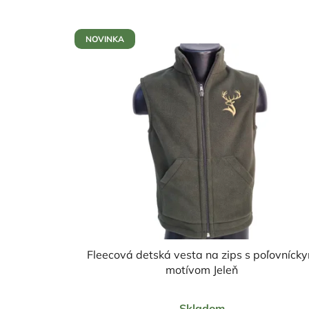
NOVINKA
Fleecová detská vesta na zips s poľovníck
motívom Jeleň
Priemerné
Skladom