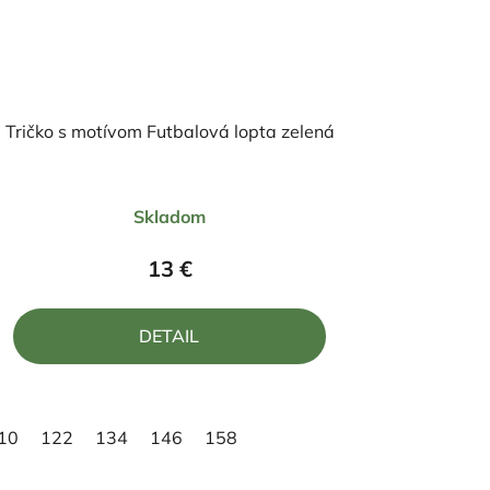
Tričko s motívom Futbalová lopta zelená
Priemerné
Skladom
hodnotenie
produktu
13 €
je
5,0
DETAIL
z
5
hviezdičiek.
10
122
134
146
158