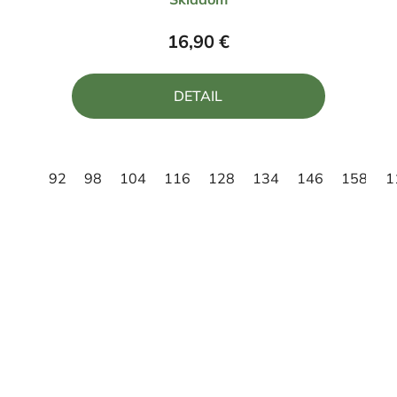
hodnotenie
produktu
16,90 €
je
5,0
DETAIL
z
5
hviezdičiek.
92
98
104
116
128
134
146
158
1