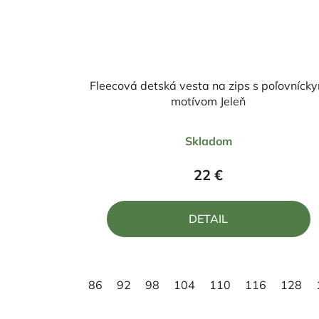
Fleecová detská vesta na zips s poľovníck
motívom Jeleň
Priemerné
Skladom
hodnotenie
produktu
22 €
je
5,0
DETAIL
z
5
hviezdičiek.
86
92
98
104
110
116
128