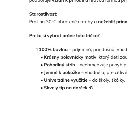
podporuje
vzťah k prírode
a hravou formou prib
Starostlivosť:
Prať na 30°C obrátené naruby a
nežehliť pria
Prečo si vybrať práve toto tričko?
100% bavlna
– príjemná, priedušná, vho
•
Krásny poľovnícky motív
, ktorý deti za
•
Pohodlný strih
– neobmedzuje pohyb pr
•
Jemné k pokožke
– vhodné aj pre citlivé
•
Univerzálne využitie
– do školy, škôlky,
•
Skvelý tip na darček
🎁