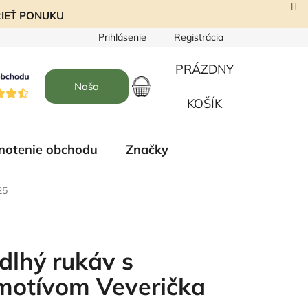
EZRIEŤ PONUKU
Prihlásenie
Registrácia
PRÁZDNY
Naša
NÁKUPNÝ
KOŠÍK
predajňa
KOŠÍK
notenie obchodu
Značky
25
 dlhý rukáv s
motívom Veverička