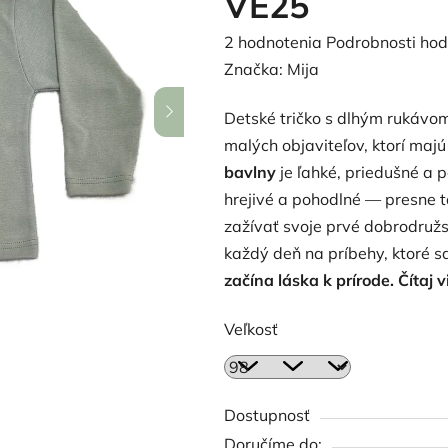
VE25
Priemerné
2 hodnotenia
Podrobnosti hod
hodnotenie
Značka:
Mija
produktu
Detské tričko s dlhým rukáv
je
malých objaviteľov, ktorí majú
5,0
bavlny
je ľahké, priedušné a 
z
hrejivé a pohodlné — presne t
5
zažívať svoje prvé dobrodruž
hviezdičiek.
každý deň na príbehy, ktoré sa
začína láska k prírode.
Čítaj 
Veľkosť
Dostupnosť