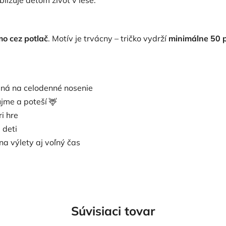
ližuje deťom život v lese.
mo cez potlač
. Motív je trvácny – tričko vydrží
minimálne 50 
dná na celodenné nosenie
ujme a poteší 🦌
i hre
 deti
 na výlety aj voľný čas
Súvisiaci tovar