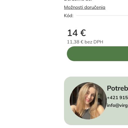
Možnosti doručenia
Kód:
14 €
11,38 € bez DPH
Jednotková cena:
Potreb
+421 915
info@virg