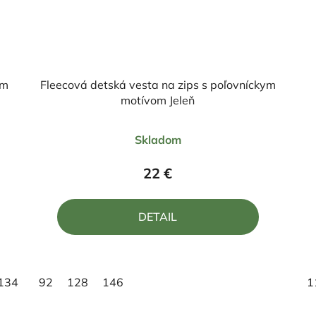
ym
Fleecová detská vesta na zips s poľovníckym
motívom Jeleň
Priemerné
Skladom
hodnotenie
produktu
22 €
je
5,0
DETAIL
z
5
hviezdičiek.
134
146
92
128
146
1