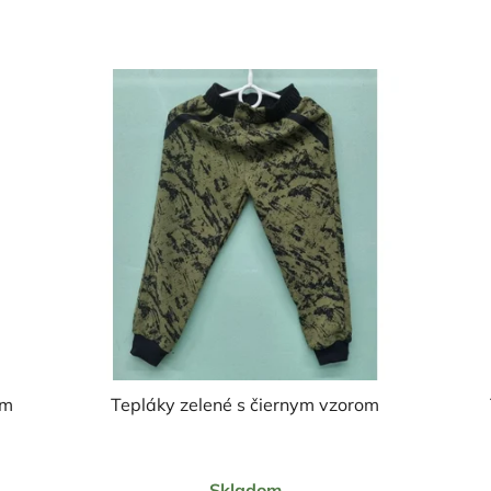
ym
Tepláky zelené s čiernym vzorom
Priemerné
Skladom