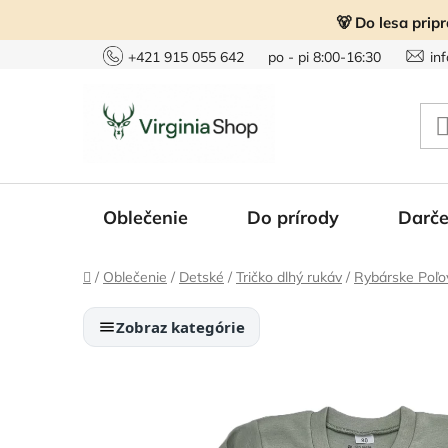
Prejsť
🐻 Do lesa prip
na
obsah
+421 915 055 642
po - pi 8:00-16:30
in
Oblečenie
Do prírody
Darče
Domov
/
Oblečenie
/
Detské
/
Tričko dlhý rukáv
/
Rybárske Poľo
Zobraz kategórie