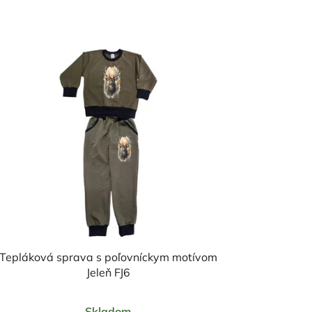
Tepláková sprava s poľovníckym motívom
Jeleň FJ6
Priemerné
Skladom