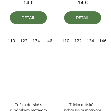
14 €
14 €
je
je
5,0
5,0
DETAIL
DETAIL
z
z
5
5
hviezdičiek.
hviezdičiek.
110
122
134
146
158
110
122
134
146
Tričko detské s
Tričko detské s
rybárskym motívom
rybárskym motívom