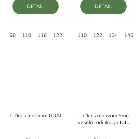
5,0
5,0
DETAIL
DETAIL
z
z
5
5
hviezdičiek.
hviezdičiek.
98
110
116
122
128
110
134
122
XS
134
146
Tričko s motívom GOAL
Tričko s motívom Sme
veselá rodinka, ja tato
a maminka
Priemerné
Priemerné