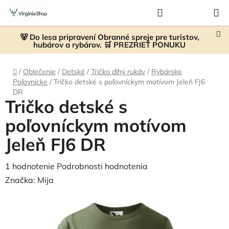
Prejsť
Hľadať
NÁKUP
na
KOŠÍK
obsah
🐻 Do lesa pripravení Obranné spreje pre turistov,
hubárov a rybárov. 🛒 PREZRIEŤ PONUKU
Domov
/
Oblečenie
/
Detské
/
Tričko dlhý rukáv
/
Rybárske
Poľovnícke
/
Tričko detské s poľovníckym motívom Jeleň FJ6
DR
Tričko detské s
poľovníckym motívom
Jeleň FJ6 DR
Priemerné
1 hodnotenie
Podrobnosti hodnotenia
hodnotenie
Značka:
Mija
produktu
je
5,0