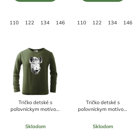
5
5
hviezdičiek.
hviezdičiek.
110
122
134
146
158
110
122
134
146
Tričko detské s
Tričko detské s
poľovníckym motívom
poľovníckym motívom
diviak ČD2 DR
Vlk FV7
Priemerné
Priemerné
Skladom
Skladom
hodnotenie
hodnotenie
produktu
produktu