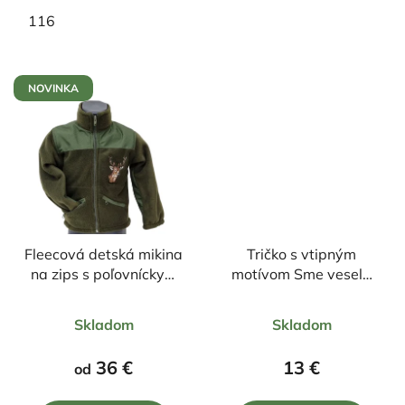
116
NOVINKA
Fleecová detská mikina
Tričko s vtipným
na zips s poľovníckym
motívom Sme veselá
motívom Jeleň farebný
rodinka, my tato a
Priemerné
Priemerné
maminka
Skladom
Skladom
hodnotenie
hodnotenie
produktu
produktu
36 €
13 €
od
je
je