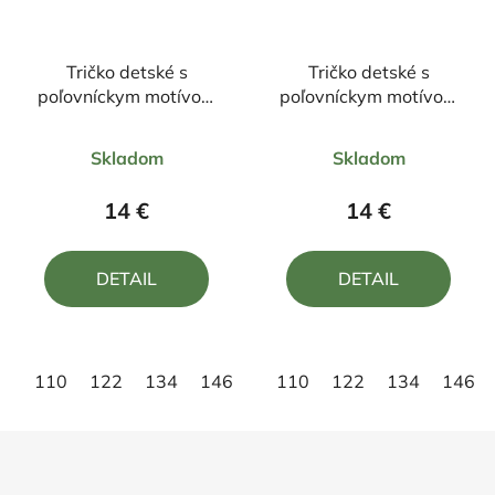
Tričko detské s
Tričko detské s
poľovníckym motívom
poľovníckym motívom
Jeleň ČJ7 DR
diviak FD7 DR
Priemerné
Priemerné
Skladom
Skladom
hodnotenie
hodnotenie
produktu
produktu
14 €
14 €
je
je
5,0
5,0
DETAIL
DETAIL
z
z
5
5
hviezdičiek.
hviezdičiek.
110
122
134
146
158
110
122
134
146
Z
á