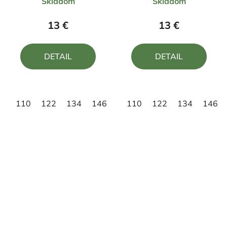
Skladom
Skladom
hodnotenie
hodnotenie
produktu
produktu
13 €
13 €
je
je
4,0
5,0
DETAIL
DETAIL
z
z
5
5
hviezdičiek.
hviezdičiek.
110
122
134
146
158
110
122
134
146