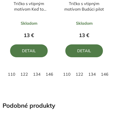
Tričko s vtipným
Tričko s vtipným
motívom Keď to
motívom Budúci pilot
neopraví ocino tak
Priemerné
Priemerné
nikto
Skladom
Skladom
hodnotenie
hodnotenie
produktu
produktu
13 €
13 €
je
je
5,0
4,0
DETAIL
DETAIL
z
z
5
5
hviezdičiek.
hviezdičiek.
110
122
134
146
158
110
122
134
146
Podobné produkty