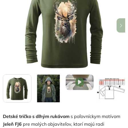
z
5
hviezdičiek.
Detské tričko s dlhým rukávom
s poľovníckym motívom
Jeleň FJ6
pre malých objaviteľov, ktorí majú radi