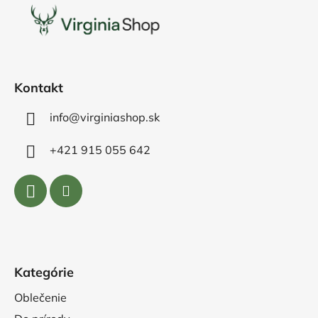
p
ä
t
i
e
Kontakt
info@virginiashop.sk
+421 915 055 642
Kategórie
Oblečenie