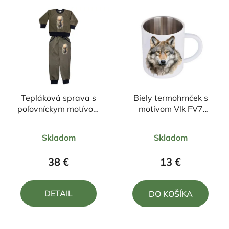
Tepláková sprava s
Biely termohrnček s
poľovníckym motívom
motívom Vlk FV7
Jeleň FJ6
300ml
Priemerné
Priemerné
Skladom
Skladom
hodnotenie
hodnotenie
produktu
produktu
38 €
13 €
je
je
5,0
5,0
DETAIL
DO KOŠÍKA
z
z
5
5
hviezdičiek.
hviezdičiek.