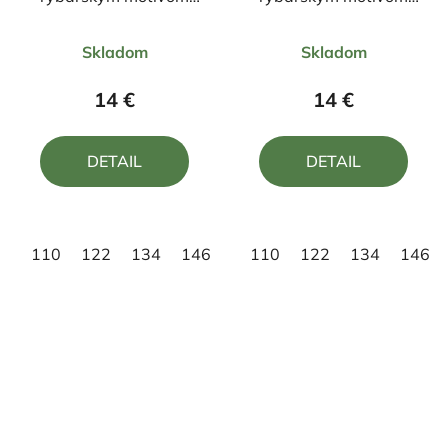
Kapor FKN3
Kapor FK1 DR
Priemerné
Priemerné
Skladom
Skladom
hodnotenie
hodnotenie
produktu
produktu
14 €
14 €
je
je
5,0
5,0
DETAIL
DETAIL
z
z
5
5
hviezdičiek.
hviezdičiek.
110
122
134
146
158
110
122
134
146