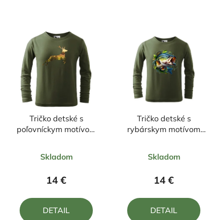
Tričko detské s
Tričko detské s
poľovníckym motívom
rybárskym motívom
Jeleň FJ5 DR
Zubáč
Priemerné
Priemerné
Skladom
Skladom
hodnotenie
hodnotenie
produktu
produktu
14 €
14 €
je
je
5,0
5,0
DETAIL
DETAIL
z
z