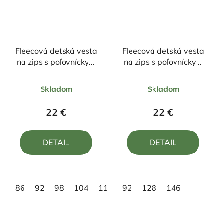
Fleecová detská vesta
Fleecová detská vesta
na zips s poľovníckym
na zips s poľovníckym
motívom Jeleň
motívom Jeleň
Priemerné
Priemerné
Skladom
Skladom
hodnotenie
hodnotenie
produktu
produktu
22 €
22 €
je
je
5,0
5,0
DETAIL
DETAIL
z
z
5
5
hviezdičiek.
hviezdičiek.
86
92
98
104
110
92
116
128
128
146
134
146