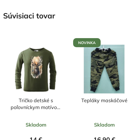
Súvisiaci tovar
NOVINKA
Tričko detské s
Tepláky maskáčové
poľovníckym motívom
Jeleň FJ6 DR
Priemerné
Priemerné
Skladom
Skladom
hodnotenie
hodnotenie
produktu
produktu
14 €
16,90 €