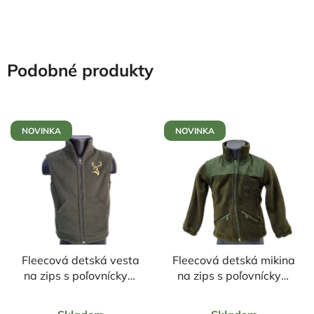
Podobné produkty
NOVINKA
NOVINKA
Fleecová detská vesta
Fleecová detská mikina
na zips s poľovníckym
na zips s poľovníckym
motívom Jeleň
motívom Jeleň čierny
Priemerné
Priemerné