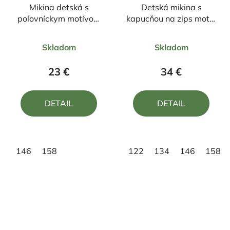
Mikina detská s
Detská mikina s
poľovníckym motívom
kapucňou na zips motív
Jeleň FJ6
Jeleň FJ6
Priemerné
Priemerné
Skladom
Skladom
hodnotenie
hodnotenie
produktu
produktu
23 €
34 €
je
je
5,0
5,0
DETAIL
DETAIL
z
z
5
5
hviezdičiek.
hviezdičiek.
146
158
122
134
146
158