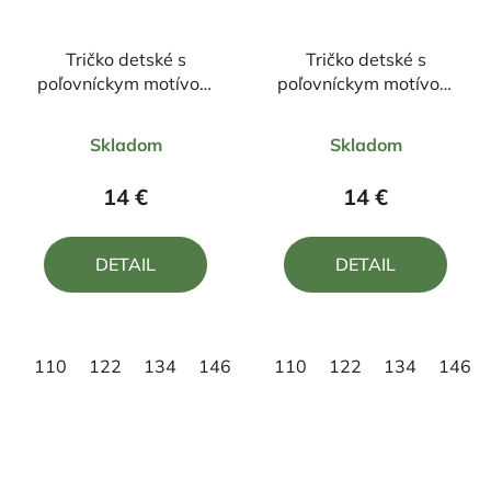
Tričko detské s
Tričko detské s
poľovníckym motívom
poľovníckym motívom
diviak ČD2 DR
Jeleň FJ3H DR
Priemerné
Priemerné
Skladom
Skladom
hodnotenie
hodnotenie
produktu
produktu
14 €
14 €
je
je
5,0
5,0
DETAIL
DETAIL
z
z
5
5
hviezdičiek.
hviezdičiek.
110
122
134
146
158
110
122
134
146