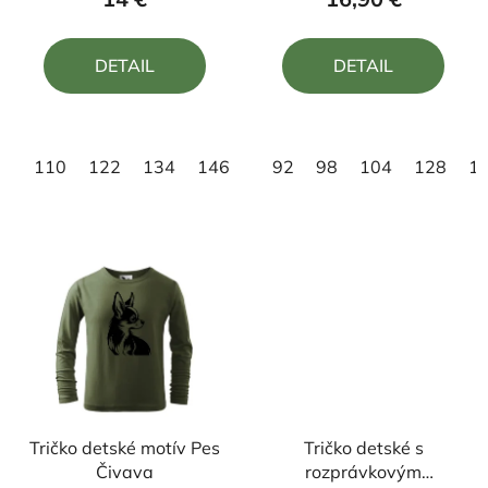
je
je
5,0
5,0
DETAIL
DETAIL
z
z
5
5
hviezdičiek.
hviezdičiek.
110
122
134
146
158
92
98
104
128
1
Tričko detské motív Pes
Tričko detské s
Čivava
rozprávkovým