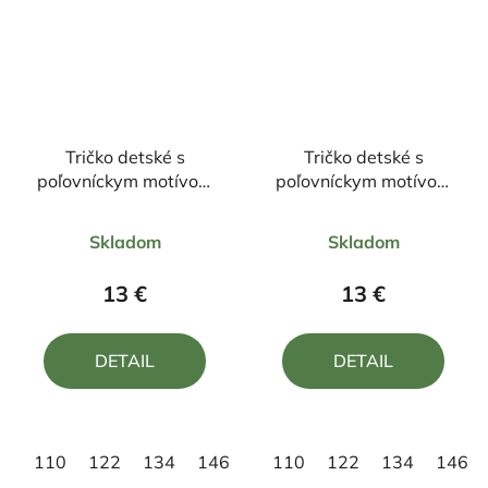
Tričko detské s
Tričko detské s
poľovníckym motívom
poľovníckym motívom
Diviak FD7
Jeleň ČJ7
Priemerné
Priemerné
Skladom
Skladom
hodnotenie
hodnotenie
produktu
produktu
13 €
13 €
je
je
5,0
5,0
DETAIL
DETAIL
z
z
5
5
hviezdičiek.
hviezdičiek.
110
122
134
146
158
110
122
134
146