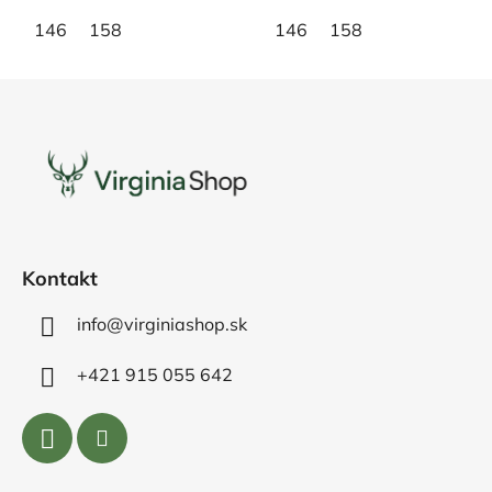
146
158
146
158
Z
á
p
ä
t
i
e
Kontakt
info@virginiashop.sk
+421 915 055 642