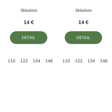
motívom Krtko
Priemerné
Priemerné
Skladom
Skladom
hodnotenie
hodnotenie
produktu
produktu
14 €
14 €
je
je
5,0
5,0
DETAIL
DETAIL
z
z
5
5
hviezdičiek.
hviezdičiek.
110
122
134
146
158
110
122
134
146