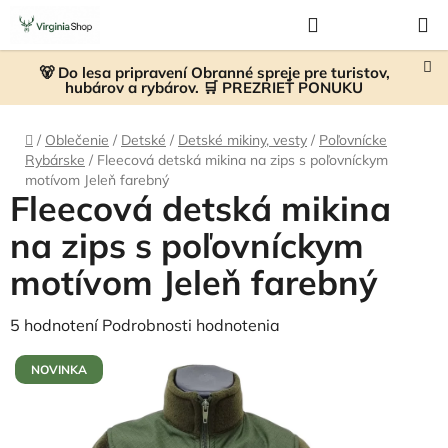
Prejsť
Hľadať
NÁKUP
na
KOŠÍK
obsah
🐻 Do lesa pripravení Obranné spreje pre turistov,
hubárov a rybárov. 🛒 PREZRIEŤ PONUKU
Domov
/
Oblečenie
/
Detské
/
Detské mikiny, vesty
/
Poľovnícke
Rybárske
/
Fleecová detská mikina na zips s poľovníckym
motívom Jeleň farebný
Fleecová detská mikina
na zips s poľovníckym
motívom Jeleň farebný
Priemerné
5 hodnotení
Podrobnosti hodnotenia
hodnotenie
NOVINKA
produktu
je
5,0