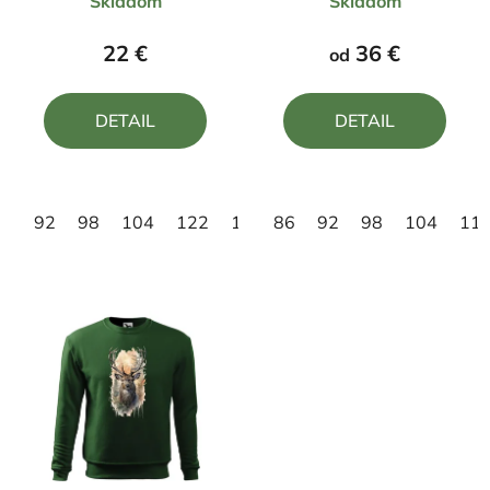
Skladom
Skladom
hodnotenie
hodnotenie
produktu
produktu
22 €
36 €
od
je
je
4,8
5,0
DETAIL
DETAIL
z
z
5
5
hviezdičiek.
hviezdičiek.
92
98
104
122
146
86
92
98
104
11