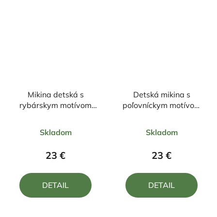
Mikina detská s
Detská mikina s
rybárskym motívom
poľovníckym motívom
Kapor FKN2
Medveď FM5
Priemerné
Priemerné
Skladom
Skladom
hodnotenie
hodnotenie
produktu
produktu
23 €
23 €
je
je
5,0
4,8
DETAIL
DETAIL
z
z
5
5
hviezdičiek.
hviezdičiek.