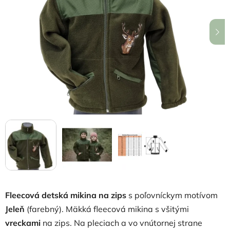
z
5
hviezdičiek.
Fleecová detská mikina na zips
s poľovníckym motívom
Jeleň
(farebný). Mäkká fleecová mikina s všitými
vreckami
na zips. Na pleciach a vo vnútornej strane