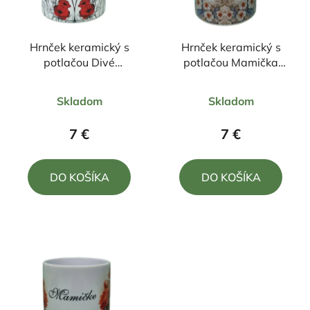
Hrnček keramický s
Hrnček keramický s
potlačou Divé
potlačou Mamička
maky330ml
ďakujem za všetko
Priemerné
Priemerné
330ml
Skladom
Skladom
hodnotenie
hodnotenie
produktu
produktu
7 €
7 €
je
je
5,0
4,5
DO KOŠÍKA
DO KOŠÍKA
z
z
5
5
hviezdičiek.
hviezdičiek.