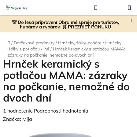
Prejsť
Hľadať
NÁKUP
na
KOŠÍK
obsah
🐻 Do lesa pripravení Obranné spreje pre turistov,
hubárov a rybárov. 🛒 PREZRIEŤ PONUKU
Domov
/
Darčekové predmety
/
Hrnčeky, šálky-poháre
/
Hrnčeky
,šálky s potlačou
/
iné
/
Hrnček keramický s potlačou MAMA:
zázraky na počkanie, nemožné do dvoch dní
Hrnček keramický s
potlačou MAMA: zázraky
na počkanie, nemožné do
dvoch dní
Priemerné
1 hodnotenie
Podrobnosti hodnotenia
hodnotenie
Značka:
Mija
produktu
je