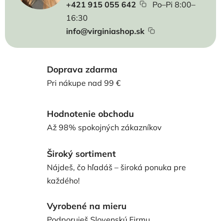
+421 915 055 642
Po–Pi 8:00–
16:30
info@virginiashop.sk
Doprava zdarma
Pri nákupe nad 99 €
Hodnotenie obchodu
Až 98% spokojných zákazníkov
Široký sortiment
Nájdeš, čo hľadáš – široká ponuka pre
každého!
Vyrobené na mieru
Podporuješ Slovenskú Firmu