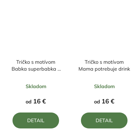
Tričko s motívom
Tričko s motívom
Babka superbabka v
Mama potrebuje drink
záhrade sa stále
Priemerné
Priemerné
hrabká
Skladom
Skladom
hodnotenie
hodnotenie
produktu
produktu
16 €
16 €
od
od
je
je
4,0
5,0
DETAIL
DETAIL
z
z
5
5