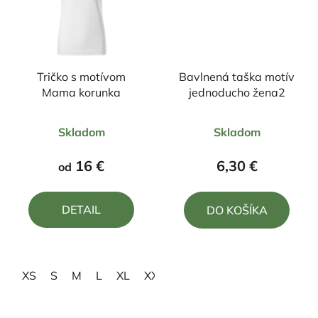
Tričko s motívom
Bavlnená taška motív
Mama korunka
jednoducho žena2
Priemerné
Priemerné
Skladom
Skladom
hodnotenie
hodnotenie
produktu
produktu
16 €
6,30 €
od
je
je
4,5
5,0
DETAIL
DO KOŠÍKA
z
z
5
5
hviezdičiek.
hviezdičiek.
XS
S
M
L
XL
XXL
3XL