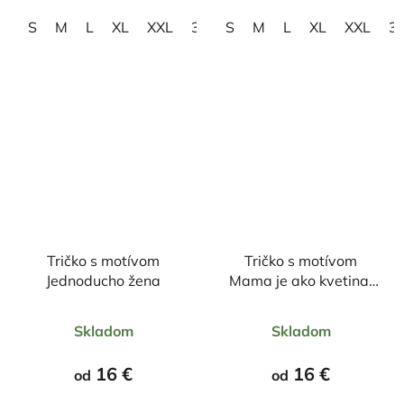
hviezdičiek.
hviezdičiek.
S
M
L
XL
XXL
3XL
S
M
L
XL
XXL
3
Tričko s motívom
Tričko s motívom
Jednoducho žena
Mama je ako kvetina,
krásna a jedinečná
Priemerné
Priemerné
Skladom
Skladom
hodnotenie
hodnotenie
produktu
produktu
16 €
16 €
od
od
je
je