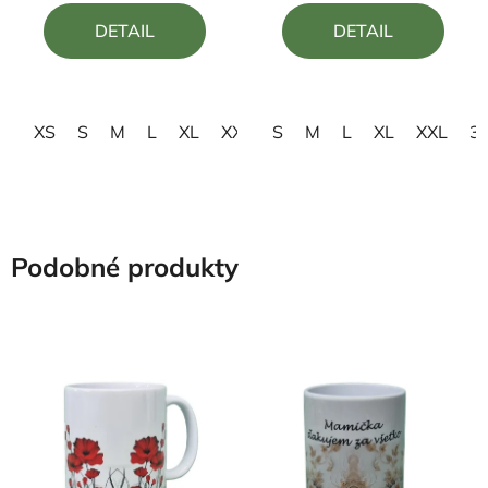
4,5
5,0
DETAIL
DETAIL
z
z
5
5
hviezdičiek.
hviezdičiek.
XS
S
M
L
XL
XXL
S
3XL
M
L
XL
XXL
3
Podobné produkty