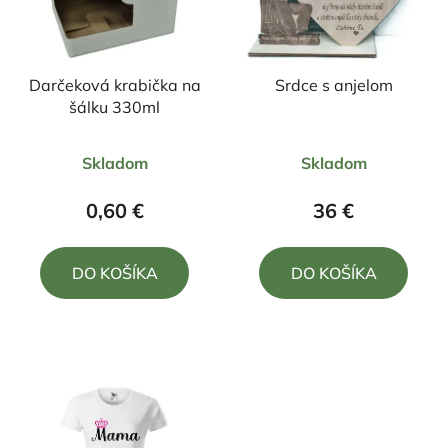
Darčeková krabička na
Srdce s anjelom
šálku 330ml
Priemerné
Priemerné
Skladom
Skladom
hodnotenie
hodnotenie
produktu
produktu
0,60 €
36 €
je
je
5,0
5,0
DO KOŠÍKA
DO KOŠÍKA
z
z
5
5
hviezdičiek.
hviezdičiek.