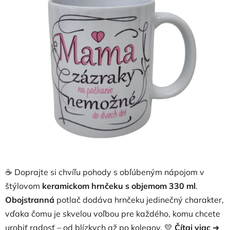
5,0
z
5
hviezdičiek.
☕ Doprajte si chvíľu pohody s obľúbeným nápojom v
štýlovom
keramickom hrnčeku s objemom 330 ml
.
Obojstranná
potlač dodáva hrnčeku jedinečný charakter,
vďaka čomu je skvelou voľbou pre každého, komu chcete
urobiť radosť – od blízkych až po kolegov. 💛
Čítaj viac
➜