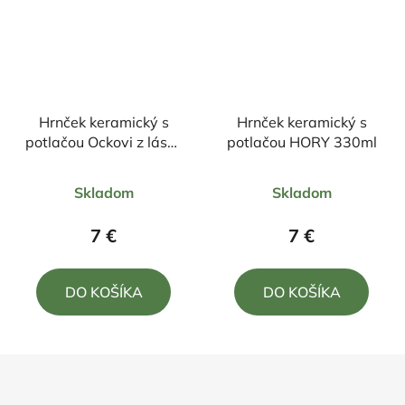
Hrnček keramický s
Hrnček keramický s
potlačou Ockovi z lásky
potlačou HORY 330ml
330ml
Priemerné
Priemerné
Skladom
Skladom
hodnotenie
hodnotenie
produktu
produktu
7 €
7 €
je
je
5,0
5,0
DO KOŠÍKA
DO KOŠÍKA
z
z
5
5
hviezdičiek.
hviezdičiek.
Z
á