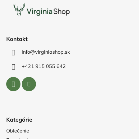
p
ä
t
i
e
Kontakt
info@virginiashop.sk
+421 915 055 642
Kategórie
Oblečenie