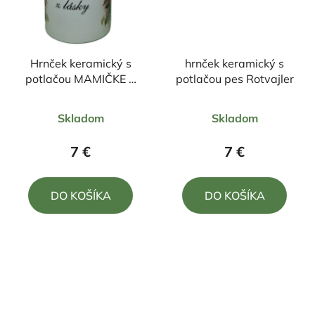
Hrnček keramický s
hrnček keramický s
potlačou MAMIČKE Z
potlačou pes Rotvajler
LÁSKY 330ml
Priemerné
Priemerné
Skladom
Skladom
hodnotenie
hodnotenie
produktu
produktu
7 €
7 €
je
je
5,0
4,0
DO KOŠÍKA
DO KOŠÍKA
z
z
5
5
hviezdičiek.
hviezdičiek.