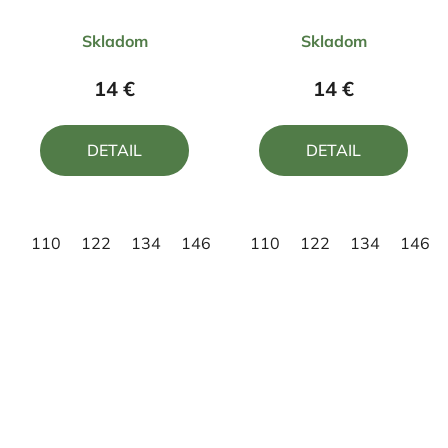
motívom Krtko
Priemerné
Priemerné
Skladom
Skladom
hodnotenie
hodnotenie
produktu
produktu
14 €
14 €
je
je
5,0
5,0
DETAIL
DETAIL
z
z
5
5
hviezdičiek.
hviezdičiek.
110
122
134
146
158
110
122
134
146