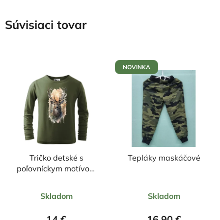
Súvisiaci tovar
NOVINKA
Tričko detské s
Tepláky maskáčové
poľovníckym motívom
Jeleň FJ6 DR
Priemerné
Priemerné
Skladom
Skladom
hodnotenie
hodnotenie
produktu
produktu
14 €
16,90 €