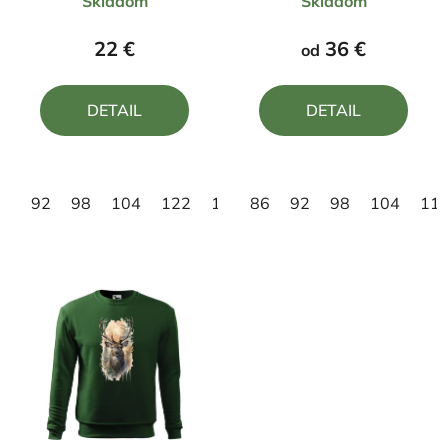
Skladom
Skladom
hodnotenie
hodnotenie
produktu
produktu
22 €
36 €
od
je
je
4,8
5,0
DETAIL
DETAIL
z
z
5
5
hviezdičiek.
hviezdičiek.
92
98
104
122
146
86
92
98
104
11