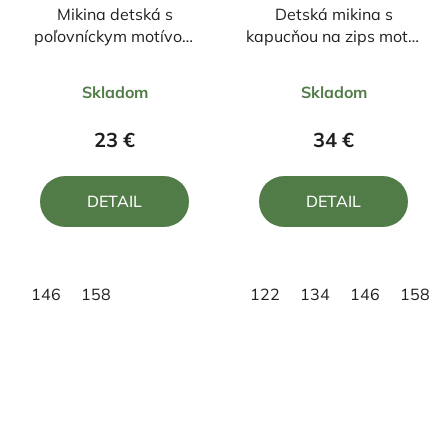
Mikina detská s
Detská mikina s
poľovníckym motívom
kapucňou na zips motív
Jeleň FJ6
Jeleň FJ6
Priemerné
Priemerné
Skladom
Skladom
hodnotenie
hodnotenie
produktu
produktu
23 €
34 €
je
je
5,0
5,0
DETAIL
DETAIL
z
z
5
5
hviezdičiek.
hviezdičiek.
146
158
122
134
146
158