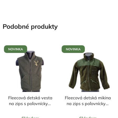
Podobné produkty
NOVINKA
NOVINKA
Fleecová detská vesta
Fleecová detská mikina
na zips s poľovníckym
na zips s poľovníckym
motívom Jeleň
motívom Jeleň čierny
Priemerné
Priemerné