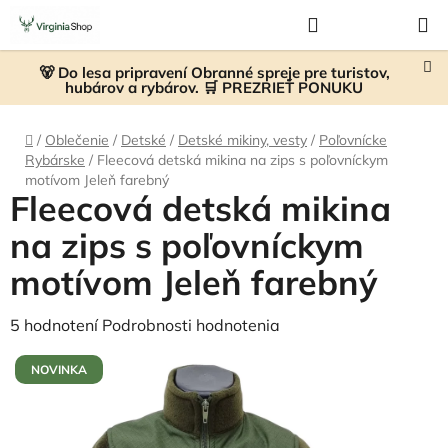
Prejsť
Hľadať
NÁKUP
na
KOŠÍK
obsah
🐻 Do lesa pripravení Obranné spreje pre turistov,
hubárov a rybárov. 🛒 PREZRIEŤ PONUKU
Domov
/
Oblečenie
/
Detské
/
Detské mikiny, vesty
/
Poľovnícke
Rybárske
/
Fleecová detská mikina na zips s poľovníckym
motívom Jeleň farebný
Fleecová detská mikina
na zips s poľovníckym
motívom Jeleň farebný
Priemerné
5 hodnotení
Podrobnosti hodnotenia
hodnotenie
NOVINKA
produktu
je
5,0