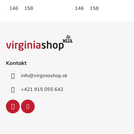
146
158
146
158
Z
á
p
ä
t
i
Kontakt
e
info
@
virginiashop.sk
+421 915 055 642