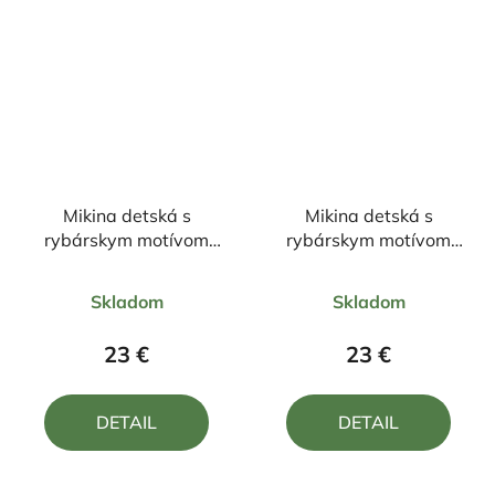
Mikina detská s
Mikina detská s
rybárskym motívom
rybárskym motívom
Pstruh FPN1
Kapor FKN1
Priemerné
Priemerné
Skladom
Skladom
hodnotenie
hodnotenie
produktu
produktu
23 €
23 €
je
je
5,0
5,0
DETAIL
DETAIL
z
z
5
5
hviezdičiek.
hviezdičiek.