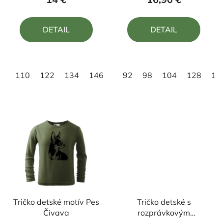
je
je
5,0
5,0
DETAIL
DETAIL
z
z
5
5
hviezdičiek.
hviezdičiek.
110
122
134
146
158
92
98
104
128
1
Tričko detské motív Pes
Tričko detské s
Čivava
rozprávkovým