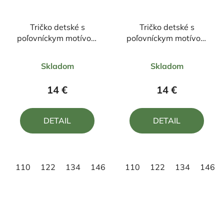
Tričko detské s
Tričko detské s
poľovníckym motívom
poľovníckym motívom
diviak ČD2 DR
Jeleň FJ3H DR
Priemerné
Priemerné
Skladom
Skladom
hodnotenie
hodnotenie
produktu
produktu
14 €
14 €
je
je
5,0
5,0
DETAIL
DETAIL
z
z
5
5
hviezdičiek.
hviezdičiek.
110
122
134
146
158
110
122
134
146