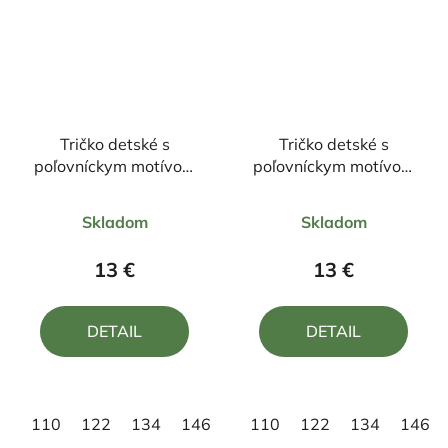
Tričko detské s
Tričko detské s
poľovníckym motívom
poľovníckym motívom
Diviak FD7
Jeleň ČJ7
Priemerné
Priemerné
Skladom
Skladom
hodnotenie
hodnotenie
produktu
produktu
13 €
13 €
je
je
5,0
5,0
DETAIL
DETAIL
z
z
5
5
hviezdičiek.
hviezdičiek.
110
122
134
146
158
110
122
134
146