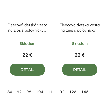
Fleecová detská vesta
Fleecová detská vesta
na zips s poľovníckym
na zips s poľovníckym
motívom Jeleň
motívom Jeleň
Priemerné
Priemerné
Skladom
Skladom
hodnotenie
hodnotenie
produktu
produktu
22 €
22 €
je
je
5,0
5,0
DETAIL
DETAIL
z
z
5
5
hviezdičiek.
hviezdičiek.
86
92
98
104
110
92
116
128
128
146
134
146