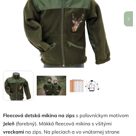
z
5
hviezdičiek.
Fleecová detská mikina na zips
s poľovníckym motívom
Jeleň
(farebný). Mäkká fleecová mikina s všitými
vreckami
na zips. Na pleciach a vo vnútornej strane