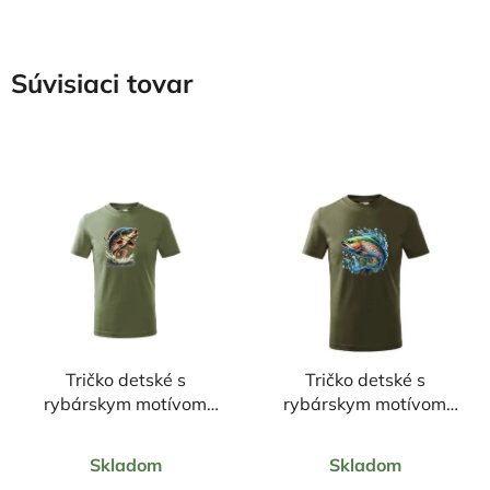
Súvisiaci tovar
Tričko detské s
Tričko detské s
rybárskym motívom
rybárskym motívom
Kapor FKN2
Pstruh FPN1
Priemerné
Priemerné
Skladom
Skladom
hodnotenie
hodnotenie