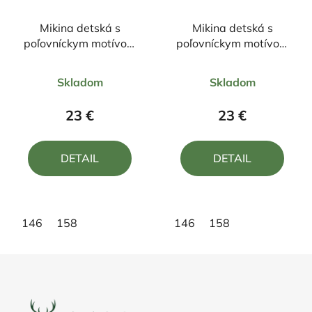
Mikina detská s
Mikina detská s
poľovníckym motívom
poľovníckym motívom
Jeleň FJ6
Líška L25
Priemerné
Priemerné
Skladom
Skladom
hodnotenie
hodnotenie
produktu
produktu
23 €
23 €
je
je
5,0
5,0
DETAIL
DETAIL
z
z
5
5
hviezdičiek.
hviezdičiek.
146
158
146
158
Z
á
p