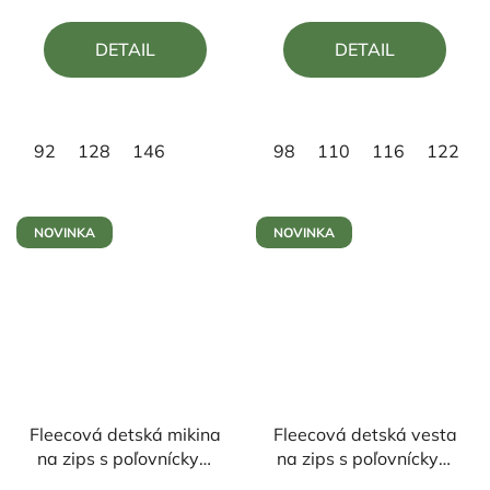
je
je
5,0
5,0
DETAIL
DETAIL
z
z
5
5
hviezdičiek.
hviezdičiek.
92
128
146
98
110
116
122
NOVINKA
NOVINKA
Fleecová detská mikina
Fleecová detská vesta
na zips s poľovníckym
na zips s poľovníckym
motívom Jeleň čierny
motívom Jeleň