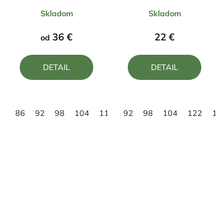
Priemerné
Priemerné
Skladom
Skladom
hodnotenie
hodnotenie
produktu
produktu
36 €
22 €
od
je
je
5,0
4,8
DETAIL
DETAIL
z
z
5
5
hviezdičiek.
hviezdičiek.
86
92
98
104
110
92
116
98
122
104
128
122
134
1