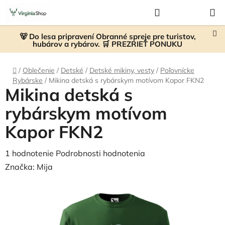
Prejsť
Hľadať
NÁKUP
na
KOŠÍK
obsah
🐻 Do lesa pripravení Obranné spreje pre turistov,
hubárov a rybárov. 🛒 PREZRIEŤ PONUKU
Domov
/
Oblečenie
/
Detské
/
Detské mikiny, vesty
/
Poľovnícke
Rybárske
/
Mikina detská s rybárskym motívom Kapor FKN2
Mikina detská s
rybárskym motívom
Kapor FKN2
Priemerné
1 hodnotenie
Podrobnosti hodnotenia
hodnotenie
Značka:
Mija
produktu
je
5,0
z