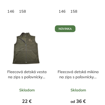
hviezdičiek.
hviezdičiek.
146
158
146
158
NOVINKA
Fleecová detská vesta
Fleecová detská mikina
na zips s poľovníckym
na zips s poľovníckym
motívom Jeleň
motívom Jeleň farebný
Priemerné
Priemerné
Skladom
Skladom
hodnotenie
hodnotenie
produktu
produktu
22 €
36 €
od