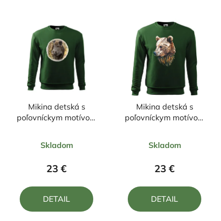
Mikina detská s
Mikina detská s
poľovníckym motívom
poľovníckym motívom
Diviak FD7
Medveď FM3
Priemerné
Priemerné
Skladom
Skladom
hodnotenie
hodnotenie
produktu
produktu
23 €
23 €
je
je
5,0
5,0
DETAIL
DETAIL
z
z
5
5