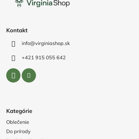
ä
t
i
e
Kontakt
info@virginiashop.sk
+421 915 055 642
Kategórie
Oblečenie
Do prírody