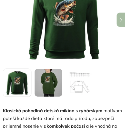
5
hviezdičiek.
Klasická pohodlná detská mikina
s
rybárskym
motívom
poteší každé dieťa ktoré má rado prírodu, zabezpečí
prijemné nosenie v
akomkoľvek počasí
a je vhodná na