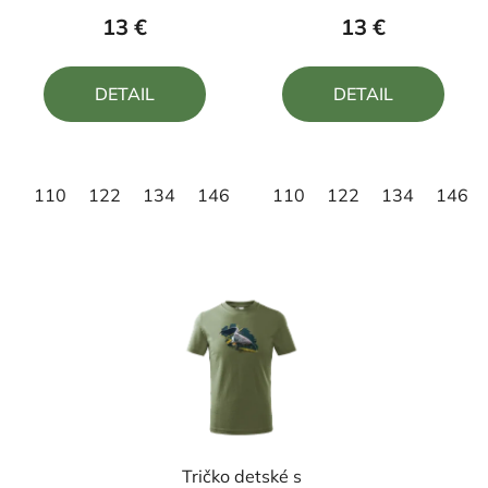
produktu
produktu
13 €
13 €
je
je
5,0
5,0
DETAIL
DETAIL
z
z
5
5
hviezdičiek.
hviezdičiek.
110
122
134
146
158
110
122
134
146
Tričko detské s