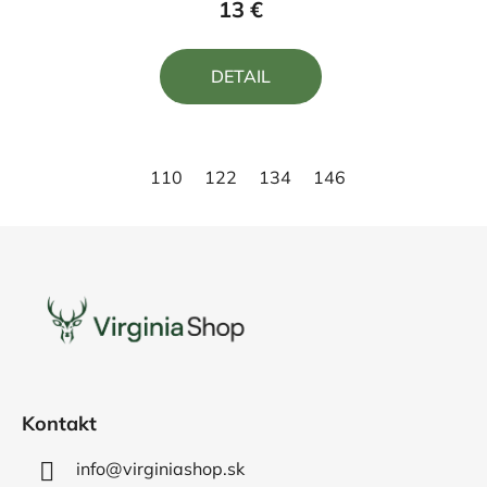
13 €
je
5,0
DETAIL
z
5
hviezdičiek.
110
122
134
146
158
Z
á
p
ä
t
i
e
Kontakt
info@virginiashop.sk