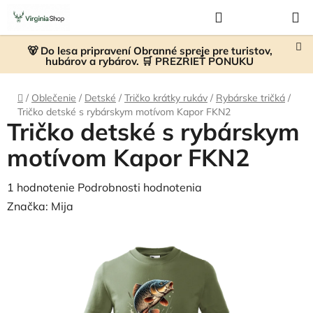
Prejsť
Hľadať
NÁKUP
na
KOŠÍK
obsah
🐻 Do lesa pripravení Obranné spreje pre turistov,
hubárov a rybárov. 🛒 PREZRIEŤ PONUKU
Domov
/
Oblečenie
/
Detské
/
Tričko krátky rukáv
/
Rybárske tričká
/
Tričko detské s rybárskym motívom Kapor FKN2
Tričko detské s rybárskym
motívom Kapor FKN2
Priemerné
1 hodnotenie
Podrobnosti hodnotenia
hodnotenie
Značka:
Mija
produktu
je
5,0
z
5