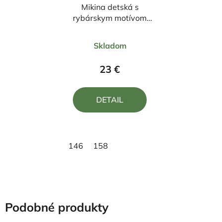
Mikina detská s
rybárskym motívom
Kapor FKN2
Priemerné
Skladom
hodnotenie
produktu
23 €
je
5,0
DETAIL
z
5
hviezdičiek.
146
158
Podobné produkty