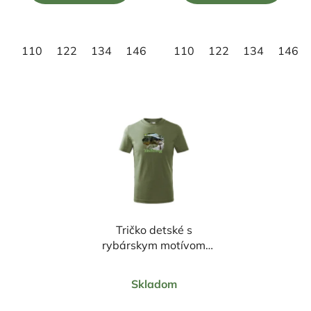
5
5
hviezdičiek.
hviezdičiek.
110
122
134
146
158
110
122
134
146
Tričko detské s
rybárskym motívom
Pstruh FP2
Priemerné
Skladom
hodnotenie
produktu