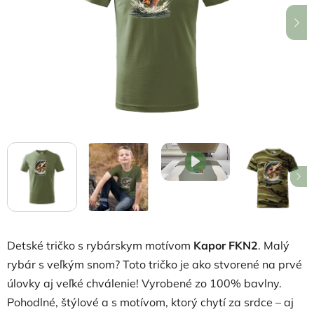
hviezdičiek.
Detské tričko s rybárskym motívom
Kapor FKN2
. Malý
rybár s veľkým snom? Toto tričko je ako stvorené na prvé
úlovky aj veľké chválenie! Vyrobené zo 100% bavlny.
Pohodlné, štýlové a s motívom, ktorý chytí za srdce – aj