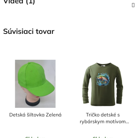
Videá (1)
Súvisiaci tovar
Detská šiltovka Zelená
Tričko detské s
rybárskym motívom
Pstruh FPN1 DR
Priemerné
Priemerné