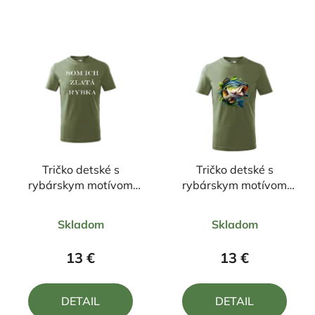
Tričko detské s
Tričko detské s
rybárskym motívom
rybárskym motívom
Som ich zlatá rybka
Zubáč
Priemerné
Priemerné
Skladom
Skladom
hodnotenie
hodnotenie
produktu
produktu
13 €
13 €
je
je
4,0
5,0
DETAIL
DETAIL
z
z