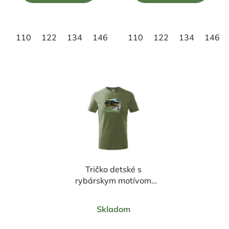
5
5
hviezdičiek.
hviezdičiek.
110
122
134
146
158
110
122
134
146
Tričko detské s
rybárskym motívom
Pstruh FP2
Priemerné
Skladom
hodnotenie
produktu