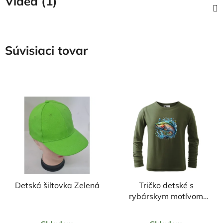
Videá (1)
Súvisiaci tovar
Detská šiltovka Zelená
Tričko detské s
rybárskym motívom
Pstruh FPN1 DR
Priemerné
Priemerné