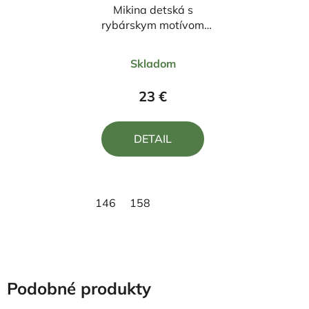
Mikina detská s
rybárskym motívom
Kapor FKN2
Priemerné
Skladom
hodnotenie
produktu
23 €
je
5,0
DETAIL
z
5
hviezdičiek.
146
158
Podobné produkty