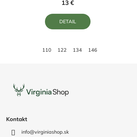
13 €
je
5,0
DETAIL
z
5
hviezdičiek.
110
122
134
146
158
Z
á
p
ä
t
i
e
Kontakt
info@virginiashop.sk