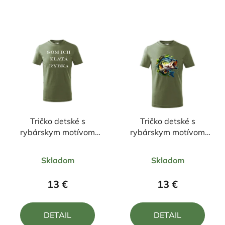
Tričko detské s
Tričko detské s
rybárskym motívom
rybárskym motívom
Som ich zlatá rybka
Zubáč
Priemerné
Priemerné
Skladom
Skladom
hodnotenie
hodnotenie
produktu
produktu
13 €
13 €
je
je
4,0
5,0
DETAIL
DETAIL
z
z