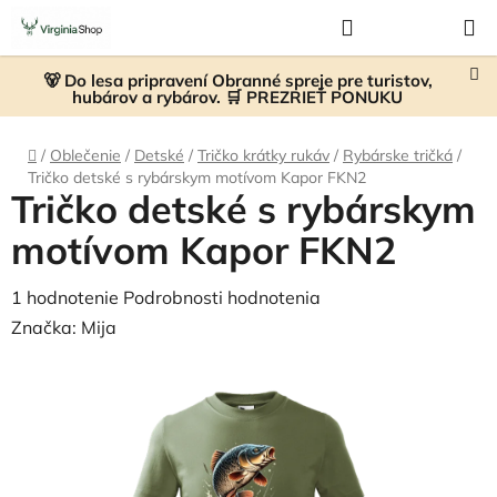
Prejsť
Hľadať
NÁKUP
na
KOŠÍK
obsah
🐻 Do lesa pripravení Obranné spreje pre turistov,
hubárov a rybárov. 🛒 PREZRIEŤ PONUKU
Domov
/
Oblečenie
/
Detské
/
Tričko krátky rukáv
/
Rybárske tričká
/
Tričko detské s rybárskym motívom Kapor FKN2
Tričko detské s rybárskym
motívom Kapor FKN2
Priemerné
1 hodnotenie
Podrobnosti hodnotenia
hodnotenie
Značka:
Mija
produktu
je
5,0
z
5