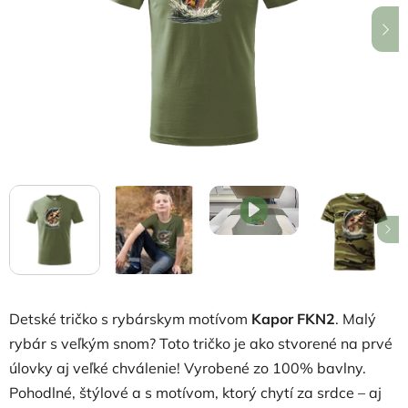
hviezdičiek.
Detské tričko s rybárskym motívom
Kapor FKN2
. Malý
rybár s veľkým snom? Toto tričko je ako stvorené na prvé
úlovky aj veľké chválenie! Vyrobené zo 100% bavlny.
Pohodlné, štýlové a s motívom, ktorý chytí za srdce – aj