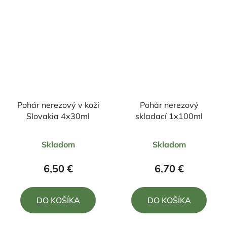
Pohár nerezový v koži
Pohár nerezový
Slovakia 4x30ml
skladací 1x100ml
Priemerné
Priemerné
Skladom
Skladom
hodnotenie
hodnotenie
produktu
produktu
6,50 €
6,70 €
je
je
5,0
4,0
DO KOŠÍKA
DO KOŠÍKA
z
z
5
5