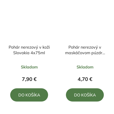
Pohár nerezový v koži
Pohár nerezový v
Slovakia 4x75ml
maskáčovom púzdre
4x30ml
Priemerné
Priemerné
Skladom
Skladom
hodnotenie
hodnotenie
produktu
produktu
7,90 €
4,70 €
je
je
5,0
5,0
DO KOŠÍKA
DO KOŠÍKA
z
z
5
5
hviezdičiek.
hviezdičiek.