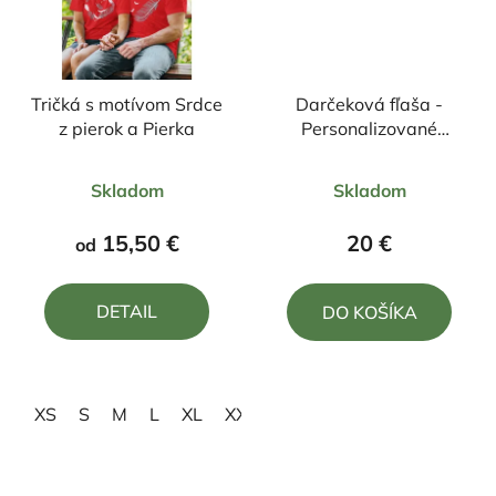
Tričká s motívom Srdce
Darčeková fľaša -
z pierok a Pierka
Personalizované
gravírovanie na
Priemerné
Priemerné
sklenené fľaše
Skladom
Skladom
hodnotenie
hodnotenie
produktu
produktu
15,50 €
20 €
od
je
je
5,0
5,0
DETAIL
DO KOŠÍKA
z
z
5
5
hviezdičiek.
hviezdičiek.
XS
S
M
L
XL
XXL
3XL
4XL