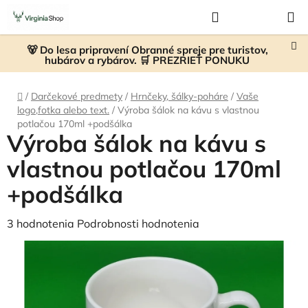
Prejsť
Hľadať
NÁKUP
na
KOŠÍK
obsah
🐻 Do lesa pripravení Obranné spreje pre turistov,
hubárov a rybárov. 🛒 PREZRIEŤ PONUKU
Domov
/
Darčekové predmety
/
Hrnčeky, šálky-poháre
/
Vaše
logo,fotka alebo text.
/
Výroba šálok na kávu s vlastnou
potlačou 170ml +podšálka
Výroba šálok na kávu s
vlastnou potlačou 170ml
+podšálka
Priemerné
3 hodnotenia
Podrobnosti hodnotenia
hodnotenie
produktu
je
5,0