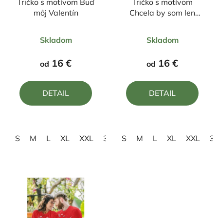
Tričko s motívom Buď
Tričko s motívom
môj Valentín
Chcela by som len
popíjať kávičku a flákať
Priemerné
Priemerné
sa s mojím buldogom
Skladom
Skladom
hodnotenie
hodnotenie
produktu
produktu
16 €
16 €
od
od
je
je
4,0
4,0
DETAIL
DETAIL
z
z
5
5
hviezdičiek.
hviezdičiek.
S
M
L
XL
XXL
3XL
S
M
L
XL
XXL
3