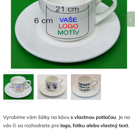
z
5
hviezdičiek.
Vyrobíme vám šálky na kávu
s vlastnou potlačou
. Je na
vás či sa rozhodnete pre
logo, fotku alebo vlastný text
.