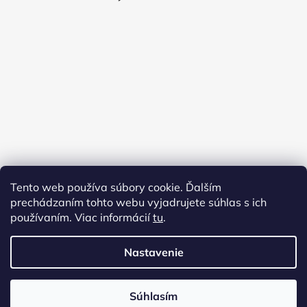
Tento web používa súbory cookie. Ďalším
prechádzaním tohto webu vyjadrujete súhlas s ich
používaním. Viac informácií
tu
.
Nastavenie
Vytvoril Shoptet
Súhlasím
Copyright 2026
Virginia shop
. Všetky práva