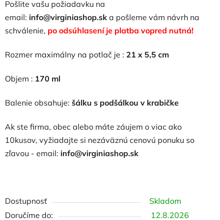
Pošlite vašu požiadavku na
email:
info@virginiashop.sk
a
pošleme vám návrh na
schválenie,
po odsúhlasení je platba vopred nutná!
Rozmer maximálny na potlač je :
21 x 5,5 cm
Objem :
170 ml
Balenie obsahuje:
šálku s podšálkou v krabičke
Ak ste firma, obec alebo máte záujem o viac ako
10kusov, vyžiadajte si nezáväznú cenovú ponuku so
zľavou - email:
info@virginiashop.sk
Dostupnosť
Skladom
12.8.2026