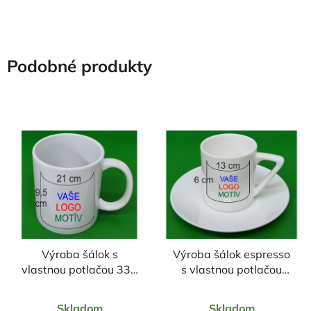
hviezdičiek.
hviezdičiek.
Podobné produkty
Výroba šálok s
Výroba šálok espresso
vlastnou potlačou 330
s vlastnou potlačou
ml
85ml + podšálka
Priemerné
Priemerné
Skladom
Skladom