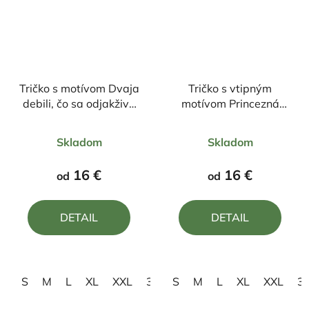
Tričko s motívom Dvaja
Tričko s vtipným
debili, čo sa odjakživa
motívom Princezná
ľúbili
našla princa
Priemerné
Priemerné
Skladom
Skladom
hodnotenie
hodnotenie
produktu
produktu
16 €
16 €
od
od
je
je
5,0
5,0
DETAIL
DETAIL
z
z
5
5
hviezdičiek.
hviezdičiek.
S
M
L
XL
XXL
3XL
S
M
L
XL
XXL
3