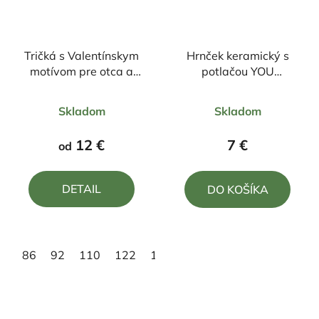
Tričká s Valentínskym
Hrnček keramický s
motívom pre otca a
potlačou YOU
dcéru
COMPLETE ME
Priemerné
Priemerné
Skladom
Skladom
hodnotenie
hodnotenie
produktu
produktu
12 €
7 €
od
je
je
4,8
5,0
DETAIL
DO KOŠÍKA
z
z
5
5
hviezdičiek.
hviezdičiek.
86
92
110
122
134
146
158
XS
S
M