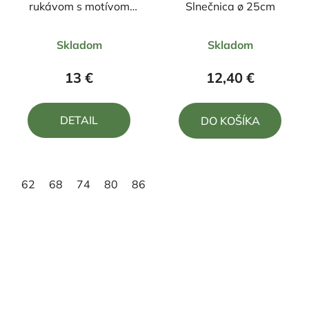
rukávom s motívom
Slnečnica ø 25cm
Sorry baby...
Priemerné
Priemerné
Skladom
Skladom
hodnotenie
hodnotenie
produktu
produktu
13 €
12,40 €
je
je
5,0
5,0
DETAIL
DO KOŠÍKA
z
z
5
5
hviezdičiek.
hviezdičiek.
62
68
74
80
86
92
98