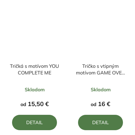
Tričká s motívom YOU
Tričko s vtipným
COMPLETE ME
motívom GAME OVER
icons
Priemerné
Priemerné
Skladom
Skladom
hodnotenie
hodnotenie
produktu
produktu
15,50 €
16 €
od
od
je
je
5,0
5,0
DETAIL
DETAIL
z
z
5
5