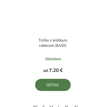
Tričko s krátkym
rukávom BASIC
Priemerné
Skladom
hodnotenie
produktu
7,20 €
od
je
5,0
DETAIL
z
5
hviezdičiek.