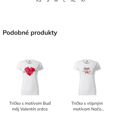
XS
S
M
L
XL
XXL
3XL
Podobné produkty
Tričko s motívom Buď
Tričko s vtipným
môj Valentín srdce
motívom Načo
Valentín, keď môžem