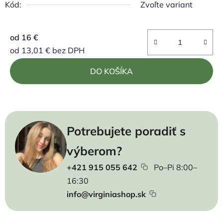
Kód:
Zvoľte variant
od
16 €
od
13,01 €
bez DPH
Jednotková cena:
DO KOŠÍKA
Potrebujete poradiť s
výberom?
+421 915 055 642
Po–Pi 8:00–
16:30
info@virginiashop.sk