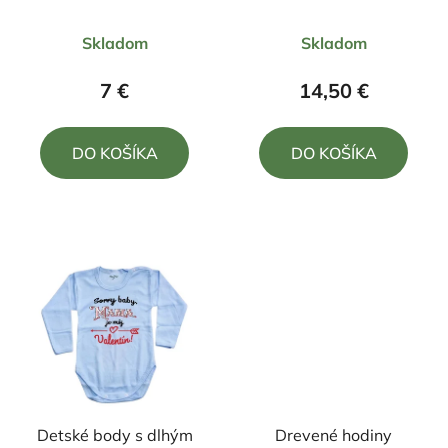
330ml
170ml +podšálka
Priemerné
Priemerné
Skladom
Skladom
hodnotenie
hodnotenie
produktu
produktu
7 €
14,50 €
je
je
4,0
5,0
DO KOŠÍKA
DO KOŠÍKA
z
z
5
5
hviezdičiek.
hviezdičiek.
Detské body s dlhým
Drevené hodiny