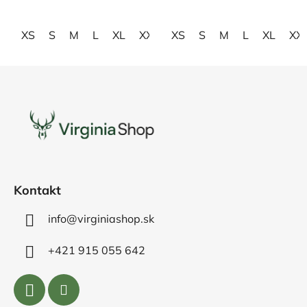
hviezdičiek.
hviezdičiek.
XS
S
M
L
XL
XXL
XS
3XL
S
4XL
M
L
XL
XX
Z
á
p
ä
t
i
e
Kontakt
info@virginiashop.sk
+421 915 055 642