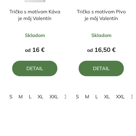
Tričko s motívom Káva
Tričko s motívom Pivo
je môj Valentín
je môj Valentín
Priemerné
Priemerné
Skladom
Skladom
hodnotenie
hodnotenie
produktu
produktu
16 €
16,50 €
od
od
je
je
4,0
5,0
DETAIL
DETAIL
z
z
5
5
hviezdičiek.
hviezdičiek.
S
M
L
XL
XXL
3XL
S
M
L
XL
XXL
3