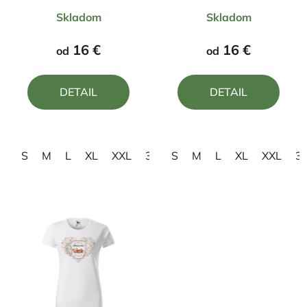
Priemerné
Priemerné
mať pivo
Skladom
Skladom
hodnotenie
hodnotenie
produktu
produktu
16 €
16 €
od
od
je
je
4,0
4,0
DETAIL
DETAIL
z
z
5
5
hviezdičiek.
hviezdičiek.
S
M
L
XL
XXL
3XL
S
M
L
XL
XXL
3