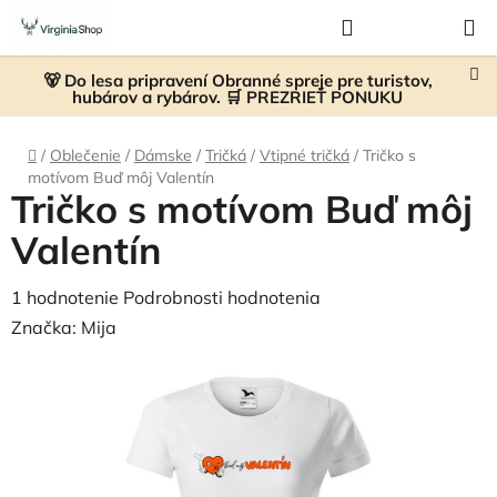
Prejsť
Hľadať
NÁKUP
na
KOŠÍK
obsah
🐻 Do lesa pripravení Obranné spreje pre turistov,
hubárov a rybárov. 🛒 PREZRIEŤ PONUKU
Domov
/
Oblečenie
/
Dámske
/
Tričká
/
Vtipné tričká
/
Tričko s
motívom Buď môj Valentín
Tričko s motívom Buď môj
Valentín
Priemerné
1 hodnotenie
Podrobnosti hodnotenia
hodnotenie
Značka:
Mija
produktu
je
4,0
z
5