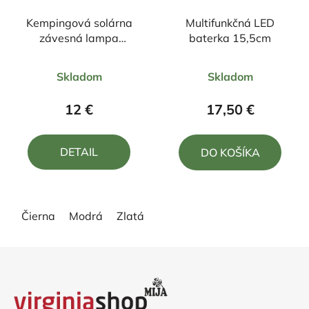
Kempingová solárna
Multifunkčná LED
závesná lampa
baterka 15,5cm
nabíjateľná +efekt
Priemerné
Priemerné
plameňa
Skladom
Skladom
hodnotenie
hodnotenie
produktu
produktu
12 €
17,50 €
je
je
5,0
5,0
DETAIL
DO KOŠÍKA
z
z
5
5
hviezdičiek.
hviezdičiek.
Čierna
Modrá
Zlatá
Z
á
p