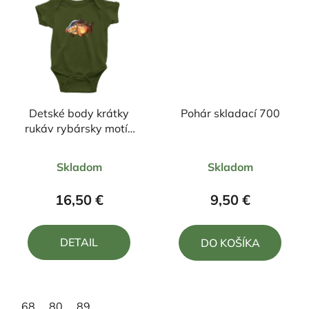
Detské body krátky
Pohár skladací 700
rukáv rybársky motív
kapor FK2
Priemerné
Priemerné
Skladom
Skladom
hodnotenie
hodnotenie
produktu
produktu
16,50 €
9,50 €
je
je
5,0
4,0
DETAIL
DO KOŠÍKA
z
z
5
5
hviezdičiek.
hviezdičiek.
68
80
89