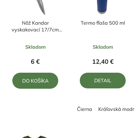
Nôž Kandar
Termo fľaša 500 ml
vyskakovací 17/7cm
umelý paroh
Priemerné
Skladom
Skladom
hodnotenie
produktu
6 €
12,40 €
je
5,0
DETAIL
DO KOŠÍKA
z
5
hviezdičiek.
Čierna
Kráľovská modrá