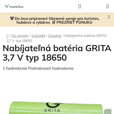
Prejsť
Hľadať
NÁKUP
na
KOŠÍK
obsah
🐻 Do lesa pripravení Obranné spreje pre turistov,
hubárov a rybárov. 🛒 PREZRIEŤ PONUKU
Domov
/
Do prírody
/
Svietidlá
/
Ostatné
/
Nabíjateľná batéria GRITA
3,7 V typ 18650
Nabíjateľná batéria GRITA
3,7 V typ 18650
Priemerné
1 hodnotenie
Podrobnosti hodnotenia
hodnotenie
produktu
je
4,0
z
5