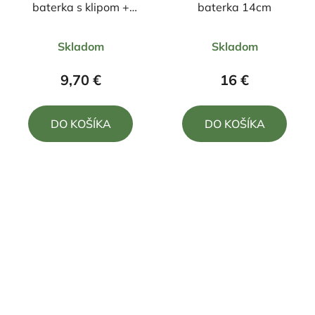
baterka s klipom +
baterka 14cm
zoom 9cm
Priemerné
Priemerné
Skladom
Skladom
hodnotenie
hodnotenie
produktu
produktu
9,70 €
16 €
je
je
5,0
5,0
DO KOŠÍKA
DO KOŠÍKA
z
z
5
5
hviezdičiek.
hviezdičiek.