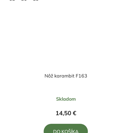
Nôž karambit F163
Priemerné
Skladom
hodnotenie
produktu
14,50 €
je
5,0
DO KOŠÍKA