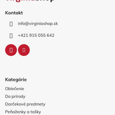
ä
t
i
Kontakt
e
info
@
virginiashop.sk
+421 915 055 642
Kategórie
Oblečenie
Do prírody
Darčekové predmety
Peňaženky a tašky