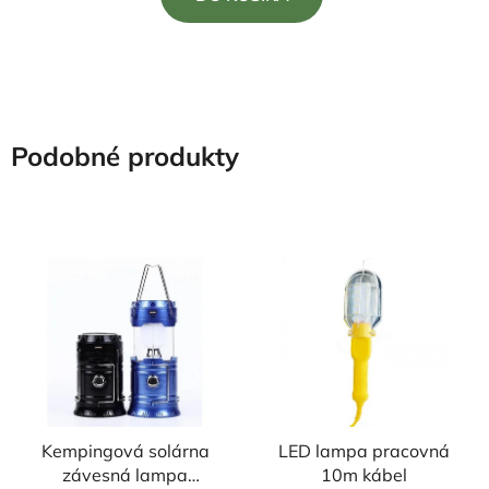
z
5
hviezdičiek.
Podobné produkty
Kempingová solárna
LED lampa pracovná
závesná lampa
10m kábel