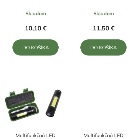
nabíjateľná modrá
Priemerné
Priemerné
Skladom
Skladom
hodnotenie
hodnotenie
produktu
produktu
10,10 €
11,50 €
je
je
5,0
5,0
DO KOŠÍKA
DO KOŠÍKA
z
z
5
5
hviezdičiek.
hviezdičiek.
Multifunkčná LED
Multifunkčná LED