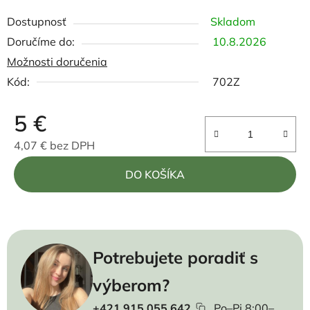
Dostupnosť
Skladom
10.8.2026
Možnosti doručenia
Kód:
702Z
5 €
4,07 € bez DPH
Jednotková cena:
DO KOŠÍKA
Potrebujete poradiť s
výberom?
+421 915 055 642
Po–Pi 8:00–