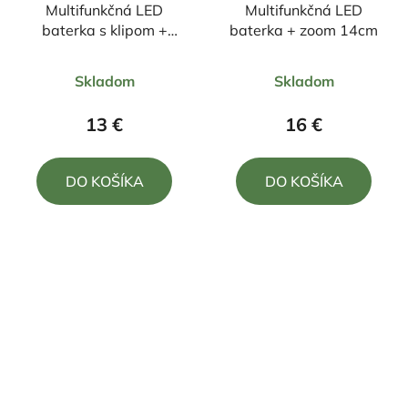
Multifunkčná LED
Multifunkčná LED
baterka s klipom +
baterka + zoom 14cm
zoom 10,5cm
Priemerné
Priemerné
Skladom
Skladom
hodnotenie
hodnotenie
produktu
produktu
13 €
16 €
je
je
5,0
5,0
DO KOŠÍKA
DO KOŠÍKA
z
z
5
5
hviezdičiek.
hviezdičiek.