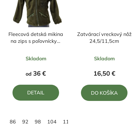
Fleecová detská mikina
Zatvárací vreckový nôž
na zips s poľovníckym
24,5/11,5cm
motívom Jeleň čierny
Priemerné
Priemerné
Skladom
Skladom
hodnotenie
hodnotenie
produktu
produktu
36 €
16,50 €
od
je
je
5,0
4,5
DETAIL
DO KOŠÍKA
z
z
5
5
hviezdičiek.
hviezdičiek.
86
92
98
104
110
116
122
128
134