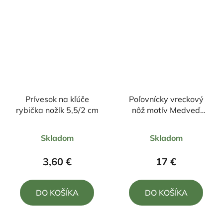
Prívesok na kľúče
Poľovnícky vreckový
rybička nožík 5,5/2 cm
nôž motív Medveď
20/8,5cm + klip
Priemerné
Priemerné
Skladom
Skladom
hodnotenie
hodnotenie
produktu
produktu
3,60 €
17 €
je
je
5,0
4,0
DO KOŠÍKA
DO KOŠÍKA
z
z
5
5