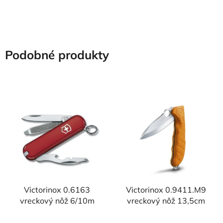
hviezdičiek.
hviezdičiek.
Podobné produkty
Victorinox 0.6163
Victorinox 0.9411.M9
vreckový nôž 6/10m
vreckový nôž 13,5cm
Priemerné
Priemerné