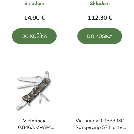
Skladom
Skladom
hodnotenie
hodnotenie
produktu
produktu
14,90 €
112,30 €
je
je
5,0
4,7
DO KOŠÍKA
DO KOŠÍKA
z
z
5
5
hviezdičiek.
hviezdičiek.
Victorinox
Victorinox 0.9583.MC
0.8463.MW94
Rangergrip 57 Hunter
vreckový nôž
22,5/12,8 cm