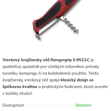
hviezdičiek.
Vreckový švajčiarsky nôž Rangergrip 0.9523.C
je
spoľahlivý spoločník pre všetkých milovníkov prírody,
turistiku, kempingu či na každodenné použitie. Tento
švajčiarsky vreckový nôž spája
klasický dizajn so
špičkovou kvalitou
a praktickými funkciami, ktoré oceníte
v každej situácii.
Dostupnosť
Skladom