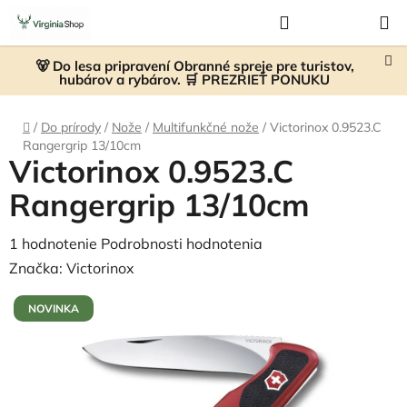
Prejsť
Hľadať
NÁKUP
na
KOŠÍK
obsah
🐻 Do lesa pripravení Obranné spreje pre turistov,
hubárov a rybárov. 🛒 PREZRIEŤ PONUKU
Domov
/
Do prírody
/
Nože
/
Multifunkčné nože
/
Victorinox 0.9523.C
Rangergrip 13/10cm
Victorinox 0.9523.C
Rangergrip 13/10cm
Priemerné
1 hodnotenie
Podrobnosti hodnotenia
hodnotenie
Značka:
Victorinox
produktu
NOVINKA
je
5,0
z
5