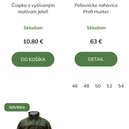
Čiapka s vyšívaným
Poľovnícke nohavice
motívom Jeleň
Profi Hunter
Priemerné
Priemerné
Skladom
Skladom
hodnotenie
hodnotenie
produktu
produktu
10,80 €
63 €
je
je
4,5
4,8
DETAIL
DO KOŠÍKA
z
z
5
5
hviezdičiek.
hviezdičiek.
46
48
50
52
54
NOVINKA