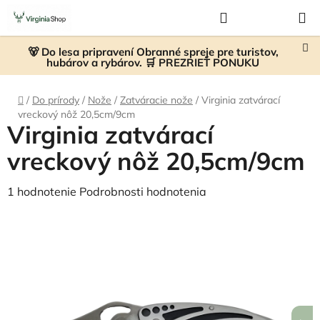
Prejsť
Hľadať
NÁKUP
na
KOŠÍK
obsah
🐻 Do lesa pripravení Obranné spreje pre turistov,
hubárov a rybárov. 🛒 PREZRIEŤ PONUKU
Domov
/
Do prírody
/
Nože
/
Zatváracie nože
/
Virginia zatvárací
vreckový nôž 20,5cm/9cm
Virginia zatvárací
vreckový nôž 20,5cm/9cm
Priemerné
1 hodnotenie
Podrobnosti hodnotenia
hodnotenie
produktu
je
5,0
z
5