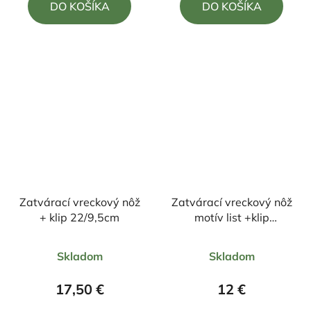
DO KOŠÍKA
DO KOŠÍKA
z
z
5
5
hviezdičiek.
hviezdičiek.
Zatvárací vreckový nôž
Zatvárací vreckový nôž
+ klip 22/9,5cm
motív list +klip
15cm/6cm
Priemerné
Priemerné
Skladom
Skladom
hodnotenie
hodnotenie
produktu
produktu
17,50 €
12 €
je
je