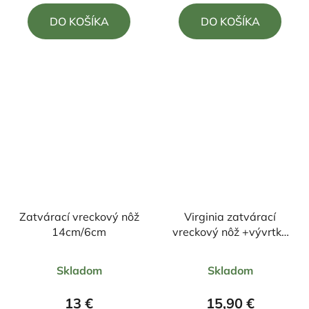
5,0
4,5
DO KOŠÍKA
DO KOŠÍKA
z
z
5
5
hviezdičiek.
hviezdičiek.
Zatvárací vreckový nôž
Virginia zatvárací
14cm/6cm
vreckový nôž +vývrtka
20,5cm/9cm
Priemerné
Priemerné
Skladom
Skladom
hodnotenie
hodnotenie
produktu
produktu
13 €
15,90 €