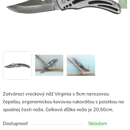
hviezdičiek.
Zatvárací vreckový nôž Virginia s 9cm nerezovou
čepeľou, ergonomickou kovovou rukoväťou s poistkou na
spodnej časti noža. Celková dĺžka noža je 20,50cm.
Dostupnosť
Skladom