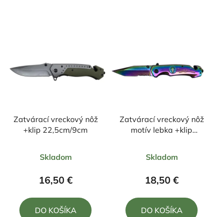
Zatvárací vreckový nôž
Zatvárací vreckový nôž
+klip 22,5cm/9cm
motív lebka +klip
23cm/9,5cm
Priemerné
Priemerné
Skladom
Skladom
hodnotenie
hodnotenie
produktu
produktu
16,50 €
18,50 €
je
je
5,0
4,5
DO KOŠÍKA
DO KOŠÍKA
z
z