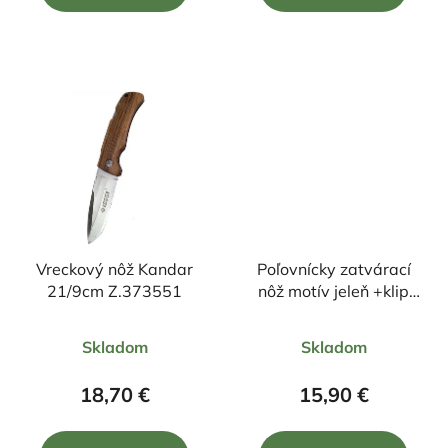
5
5
hviezdičiek.
hviezdičiek.
Vreckový nôž Kandar
Poľovnícky zatvárací
21/9cm Z.373551
nôž motív jeleň +klip
18cm/8cm
Priemerné
Priemerné
Skladom
Skladom
hodnotenie
hodnotenie
produktu
produktu
18,70 €
15,90 €
je
je
5,0
5,0