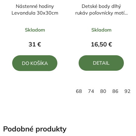
Nástenné hodiny
Detské body dlhý
Levandula 30x30cm
rukáv poľovnícky motív
Diviak ČD2
Priemerné
Priemerné
Skladom
Skladom
hodnotenie
hodnotenie
produktu
produktu
31 €
16,50 €
je
je
5,0
4,5
DETAIL
DO KOŠÍKA
z
z
5
5
hviezdičiek.
hviezdičiek.
68
74
80
86
92
Podobné produkty