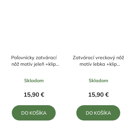
Poľovnícky zatvárací
Zatvárací vreckový nôž
nôž motív jeleň +klip
motív lebka +klip
18cm/8cm
23cm/9,5cm
Priemerné
Priemerné
Skladom
Skladom
hodnotenie
hodnotenie
produktu
produktu
15,90 €
15,90 €
je
je
5,0
4,5
DO KOŠÍKA
DO KOŠÍKA
z
z
5
5
hviezdičiek.
hviezdičiek.