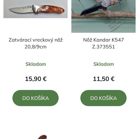
Zatvárací vreckový nôž
Nôž Kandar K547
20,8/9cm
Z.373551
Priemerné
Priemerné
Skladom
Skladom
hodnotenie
hodnotenie
produktu
produktu
15,90 €
11,50 €
je
je
4,5
4,5
DO KOŠÍKA
DO KOŠÍKA
z
z
5
5
hviezdičiek.
hviezdičiek.