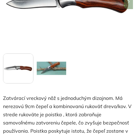
hviezdičiek.
Zatvárací vreckový nôž s jednoduchým dizajnom. Má
nerezovú 9cm čepeľ a kombinovanú rukoväť drevo/kov. V
strede rukoväte je poistka
, ktorá zabraňuje
samovoľnému zatvoreniu čepele, čo zvyšuje bezpečnosť
používania. Poistka poskytuje istotu, že čepeľ zostane v