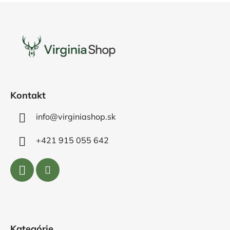
Z
á
p
ä
t
i
e
Kontakt
info@virginiashop.sk
+421 915 055 642
Kategórie