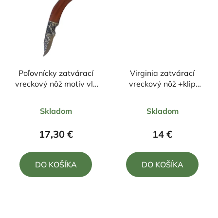
Poľovnícky zatvárací
Virginia zatvárací
vreckový nôž motív vlk
vreckový nôž +klip
+púzdro 20,5cm/8,5cm
20,5cm/8,5cm
Priemerné
Priemerné
Skladom
Skladom
hodnotenie
hodnotenie
produktu
produktu
17,30 €
14 €
je
je
5,0
5,0
DO KOŠÍKA
DO KOŠÍKA
z
z
5
5
hviezdičiek.
hviezdičiek.