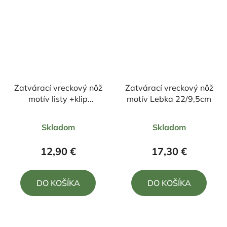
Zatvárací vreckový nôž
Zatvárací vreckový nôž
motív listy +klip
motív Lebka 22/9,5cm
22cm/9,5cm
Priemerné
Priemerné
Skladom
Skladom
hodnotenie
hodnotenie
produktu
produktu
12,90 €
17,30 €
je
je
4,3
4,0
DO KOŠÍKA
DO KOŠÍKA
z
z
5
5
hviezdičiek.
hviezdičiek.