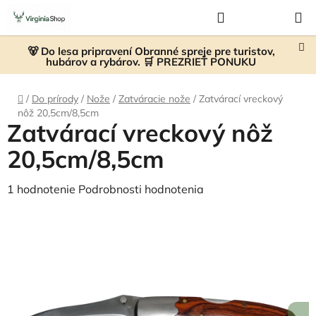
Prejsť
Hľadať
NÁKUP
na
KOŠÍK
obsah
🐻 Do lesa pripravení Obranné spreje pre turistov,
hubárov a rybárov. 🛒 PREZRIEŤ PONUKU
Domov
/
Do prírody
/
Nože
/
Zatváracie nože
/
Zatvárací vreckový
nôž 20,5cm/8,5cm
Zatvárací vreckový nôž
20,5cm/8,5cm
Priemerné
1 hodnotenie
Podrobnosti hodnotenia
hodnotenie
produktu
je
5,0
z
5