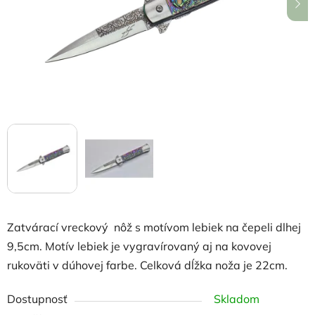
hviezdičiek.
Zatvárací vreckový nôž s motívom lebiek na čepeli dlhej
9,5cm. Motív lebiek je vygravírovaný aj na kovovej
rukoväti v dúhovej farbe. Celková dĺžka noža je 22cm.
Dostupnosť
Skladom