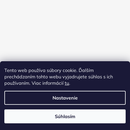
Tento web používa súbory cookie. Ďalším
prechádzaním tohto webu vyjadrujete súhlas s ich
používaním. Viac informácií
tu
.
Nastavenie
Vytvoril Shoptet
Súhlasím
Copyright 2026
Virginia shop
. Všetky práva
vyhradené.