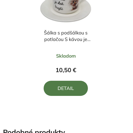
Šálka s podšálkou s
potlačou S kávou je
deň krajší 170ml
Priemerné
Skladom
hodnotenie
produktu
10,50 €
je
4,5
DETAIL
z
5
hviezdičiek.
Podobné produkty