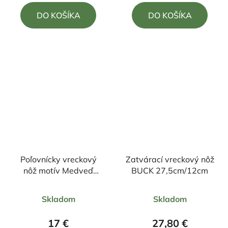
4,5
4,5
DO KOŠÍKA
DO KOŠÍKA
z
z
5
5
hviezdičiek.
hviezdičiek.
Poľovnícky vreckový
Zatvárací vreckový nôž
nôž motív Medveď
BUCK 27,5cm/12cm
20/8,5cm + klip
Priemerné
Priemerné
Skladom
Skladom
hodnotenie
hodnotenie
produktu
produktu
17 €
27,80 €