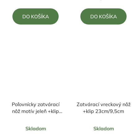
je
je
4,0
4,5
DO KOŠÍKA
DO KOŠÍKA
z
z
5
5
hviezdičiek.
hviezdičiek.
Poľovnícky zatvárací
Zatvárací vreckový nôž
nôž motív jeleň +klip
+klip 23cm/9,5cm
18cm/8cm
Priemerné
Priemerné
Skladom
Skladom
hodnotenie
hodnotenie