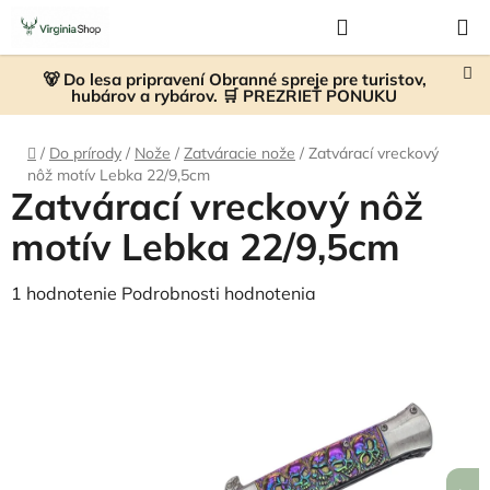
Prejsť
Hľadať
NÁKUP
na
KOŠÍK
obsah
🐻 Do lesa pripravení Obranné spreje pre turistov,
hubárov a rybárov. 🛒 PREZRIEŤ PONUKU
Domov
/
Do prírody
/
Nože
/
Zatváracie nože
/
Zatvárací vreckový
nôž motív Lebka 22/9,5cm
Zatvárací vreckový nôž
motív Lebka 22/9,5cm
Priemerné
1 hodnotenie
Podrobnosti hodnotenia
hodnotenie
produktu
je
4,0
z
5