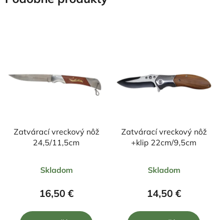
Zatvárací vreckový nôž
Zatvárací vreckový nôž
24,5/11,5cm
+klip 22cm/9,5cm
Priemerné
Priemerné
Skladom
Skladom
hodnotenie
hodnotenie
produktu
produktu
16,50 €
14,50 €
je
je
4,5
5,0