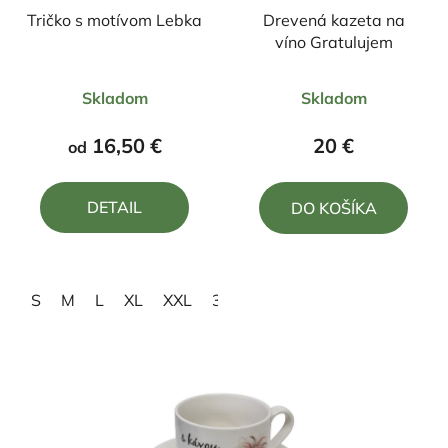
Tričko s motívom Lebka
Drevená kazeta na
víno Gratulujem
Priemerné
Priemerné
Skladom
Skladom
hodnotenie
hodnotenie
produktu
produktu
16,50 €
20 €
od
je
je
4,0
5,0
DETAIL
DO KOŠÍKA
z
z
5
5
hviezdičiek.
hviezdičiek.
S
M
L
XL
XXL
3XL
4XL