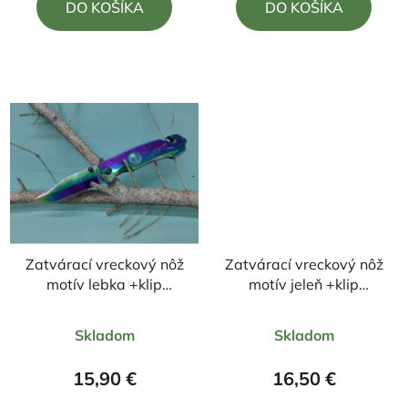
DO KOŠÍKA
DO KOŠÍKA
z
z
5
5
hviezdičiek.
hviezdičiek.
Zatvárací vreckový nôž
Zatvárací vreckový nôž
motív lebka +klip
motív jeleň +klip
23cm/9,5cm
21,5cm/9,5cm
Priemerné
Priemerné
Skladom
Skladom
hodnotenie
hodnotenie
produktu
produktu
15,90 €
16,50 €
je
je