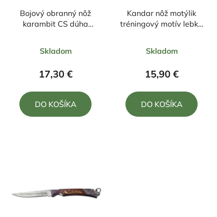
Bojový obranný nôž
Kandar nôž motýlik
karambit CS dúha
tréningový motív lebka
+puzdro 19/9cm
22,5/10cm
Priemerné
Skladom
Skladom
hodnotenie
produktu
17,30 €
15,90 €
je
5,0
DO KOŠÍKA
DO KOŠÍKA
z
5
hviezdičiek.