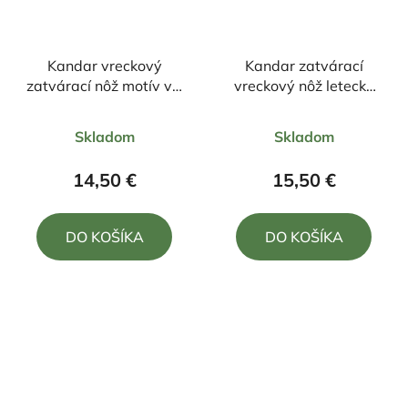
Kandar vreckový
Kandar zatvárací
zatvárací nôž motív vlk
vreckový nôž letecký
+klip 21cm/8,5cm
znak +klip 22cm/9,5cm
Priemerné
Priemerné
Skladom
Skladom
hodnotenie
hodnotenie
produktu
produktu
14,50 €
15,50 €
je
je
4,8
5,0
DO KOŠÍKA
DO KOŠÍKA
z
z
5
5
hviezdičiek.
hviezdičiek.