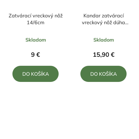
Zatvárací vreckový nôž
Kandar zatvárací
14/6cm
vreckový nôž dúha
+puzdro, klip
Priemerné
Priemerné
21,5cm/9cm
Skladom
Skladom
hodnotenie
hodnotenie
produktu
produktu
9 €
15,90 €
je
je
5,0
5,0
DO KOŠÍKA
DO KOŠÍKA
z
z
5
5
hviezdičiek.
hviezdičiek.