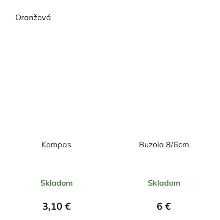
hviezdičiek.
hviezdičiek.
Oranžová
Kompas
Buzola 8/6cm
Priemerné
Priemerné
Skladom
Skladom
hodnotenie
hodnotenie
produktu
produktu
3,10 €
6 €
je
je