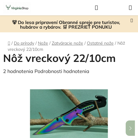
Prejsť
Hľadať
NÁKUP
na
KOŠÍK
obsah
🐻 Do lesa pripravení Obranné spreje pre turistov,
hubárov a rybárov. 🛒 PREZRIEŤ PONUKU
Domov
/
Do prírody
/
Nože
/
Zatváracie nože
/
Ostatné nože
/
Nôž
vreckový 22/10cm
Nôž vreckový 22/10cm
Priemerné
2 hodnotenia
Podrobnosti hodnotenia
hodnotenie
produktu
je
5,0
z
5
hviezdičiek.