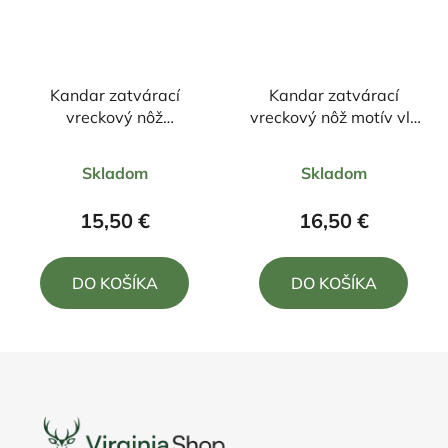
Kandar zatvárací
Kandar zatvárací
vreckový nôž
vreckový nôž motív vlk
záchranársky znak
+púzdro, klip
Priemerné
Priemerné
+klip 21cm/8,5cm
22cm/9,5cm
Skladom
Skladom
hodnotenie
hodnotenie
produktu
produktu
15,50 €
16,50 €
je
je
5,0
5,0
DO KOŠÍKA
DO KOŠÍKA
z
z
5
5
hviezdičiek.
hviezdičiek.
Z
á
p
ä