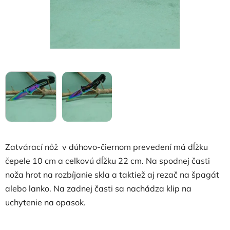
Zatvárací nôž v dúhovo-čiernom prevedení má dĺžku
čepele 10 cm a celkovú dĺžku 22 cm. Na spodnej časti
noža hrot na rozbíjanie skla a taktiež aj rezač na špagát
alebo lanko. Na zadnej časti sa nachádza klip na
uchytenie na opasok.