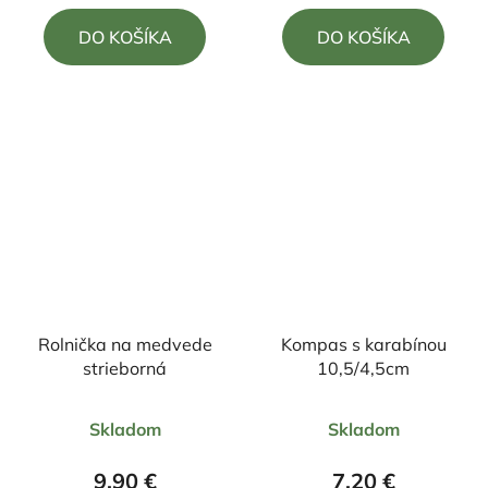
5,0
5,0
DO KOŠÍKA
DO KOŠÍKA
z
z
5
5
hviezdičiek.
hviezdičiek.
Rolnička na medvede
Kompas s karabínou
strieborná
10,5/4,5cm
Priemerné
Priemerné
Skladom
Skladom
hodnotenie
hodnotenie
produktu
produktu
9,90 €
7,20 €