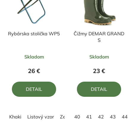
Rybárska stolička WP5
Čižmy DEMAR GRAND
S
Priemerné
Priemerné
Skladom
Skladom
hodnotenie
hodnotenie
produktu
produktu
26 €
23 €
je
je
5,0
4,7
DETAIL
DETAIL
z
z
5
5
hviezdičiek.
hviezdičiek.
Khaki
Listový vzor
Zelená
40
41
42
43
44