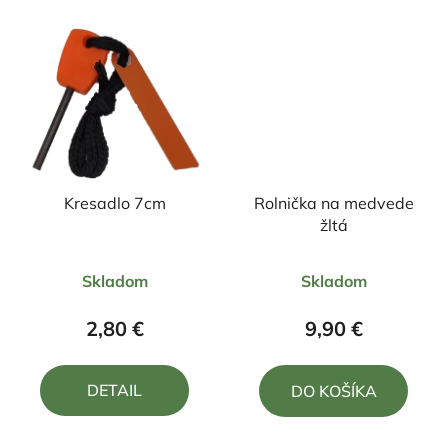
Kresadlo 7cm
Rolnička na medvede
žltá
Priemerné
Priemerné
Skladom
Skladom
hodnotenie
hodnotenie
produktu
produktu
2,80 €
9,90 €
je
je
5,0
5,0
DETAIL
DO KOŠÍKA
z
z
5
5