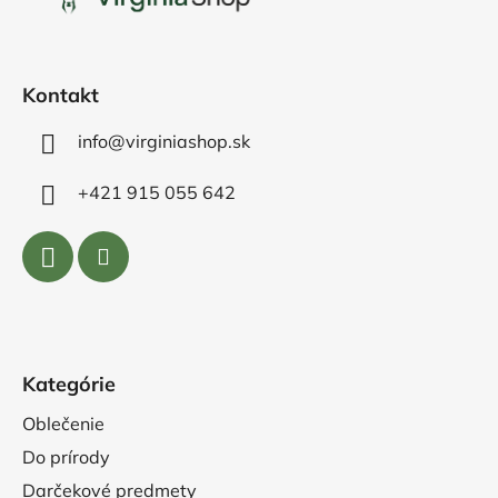
t
i
e
Kontakt
info@virginiashop.sk
+421 915 055 642
Kategórie
Oblečenie
Do prírody
Darčekové predmety