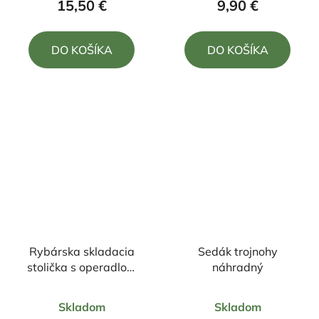
15,50 €
9,90 €
je
je
5,0
5,0
DO KOŠÍKA
DO KOŠÍKA
z
z
5
5
hviezdičiek.
hviezdičiek.
Rybárska skladacia
Sedák trojnohy
stolička s operadlom
náhradný
WP5O
Priemerné
Skladom
Skladom
hodnotenie