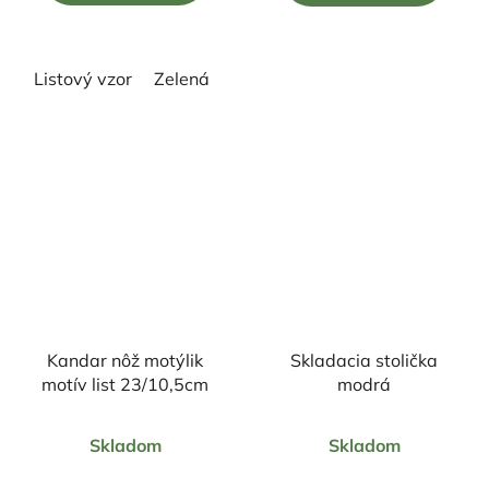
5
5
hviezdičiek.
hviezdičiek.
Listový vzor
Zelená
Kandar nôž motýlik
Skladacia stolička
motív list 23/10,5cm
modrá
Priemerné
Priemerné
Skladom
Skladom
hodnotenie
hodnotenie
produktu
produktu