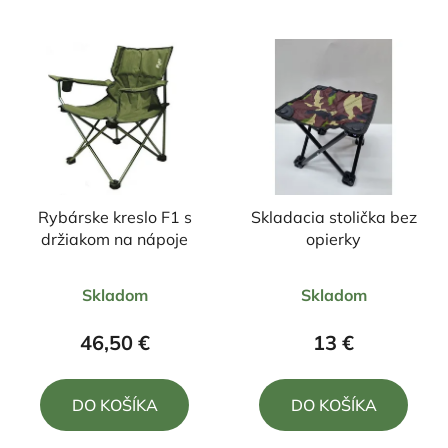
Rybárske kreslo F1 s
Skladacia stolička bez
držiakom na nápoje
opierky
Priemerné
Priemerné
Skladom
Skladom
hodnotenie
hodnotenie
produktu
produktu
46,50 €
13 €
je
je
5,0
5,0
DO KOŠÍKA
DO KOŠÍKA
z
z
5
5