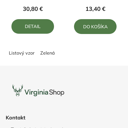
produktu
30,80 €
13,40 €
je
5,0
DETAIL
DO KOŠÍKA
z
5
hviezdičiek.
Listový vzor
Zelená
Z
á
p
ä
t
i
e
Kontakt