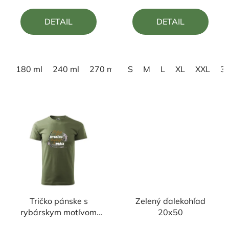
5,0
5,0
DETAIL
DETAIL
z
z
5
5
hviezdičiek.
hviezdičiek.
180 ml
240 ml
270 ml
S
M
L
XL
XXL
3
Tričko pánske s
Zelený ďalekohľad
rybárskym motívom
20x50
Zrodený pre rybačku