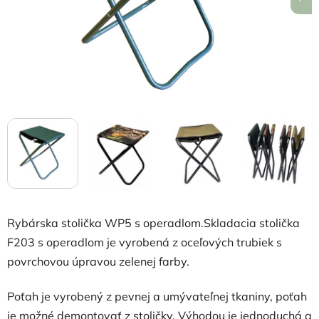
Rybárska stolička WP5 s operadlom.Skladacia stolička
F203 s operadlom je vyrobená z oceľových trubiek s
povrchovou úpravou zelenej farby.
Poťah je vyrobený z pevnej a umývateľnej tkaniny, poťah
je možné demontovať z stoličky. Výhodou je jednoduchá a