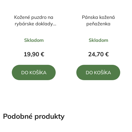
Kožené puzdro na
Pánska kožená
rybárske doklady
peňaženka
hnedé motív kapor
Priemerné
Priemerné
16/12cm
Skladom
Skladom
hodnotenie
hodnotenie
produktu
produktu
19,90 €
24,70 €
je
je
5,0
5,0
DO KOŠÍKA
DO KOŠÍKA
z
z
5
5
hviezdičiek.
hviezdičiek.
Podobné produkty