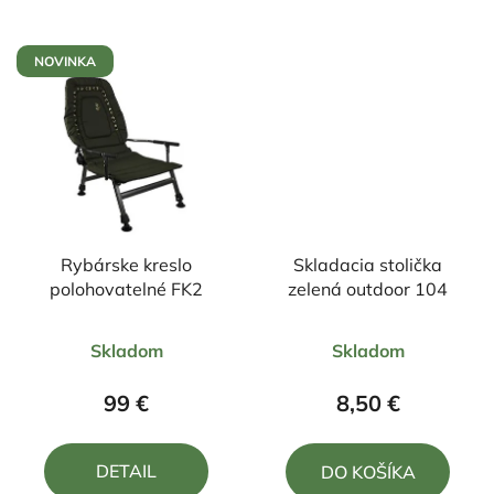
hviezdičiek.
hviezdičiek.
NOVINKA
Rybárske kreslo
Skladacia stolička
polohovatelné FK2
zelená outdoor 104
Priemerné
Priemerné
Skladom
Skladom
hodnotenie
hodnotenie
produktu
produktu
99 €
8,50 €
je
je
4,8
4,8
DETAIL
DO KOŠÍKA
z
z