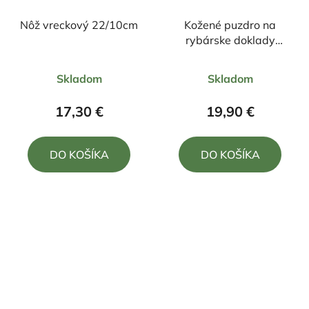
Nôž vreckový 22/10cm
Kožené puzdro na
rybárske doklady
motív šťuka 16/12cm
Priemerné
Priemerné
Skladom
Skladom
hodnotenie
hodnotenie
produktu
produktu
17,30 €
19,90 €
je
je
5,0
5,0
DO KOŠÍKA
DO KOŠÍKA
z
z
5
5
hviezdičiek.
hviezdičiek.