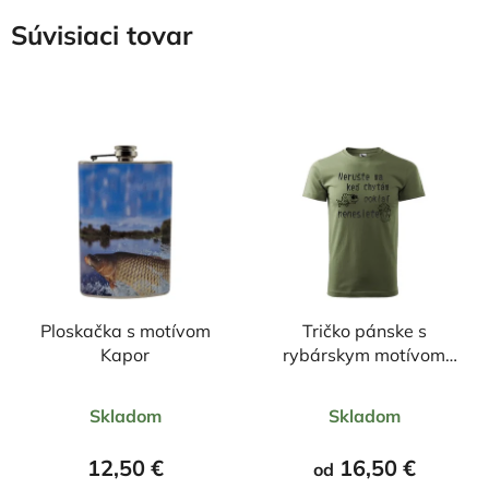
Súvisiaci tovar
Ploskačka s motívom
Tričko pánske s
Kapor
rybárskym motívom
Nerušte ma keď
Priemerné
Priemerné
chytám ryby, pokiaľ
Skladom
Skladom
hodnotenie
nenesiete pivo
hodnotenie
produktu
produktu
12,50 €
16,50 €
od
je
je