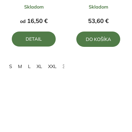
Priemerné
Priemerné
donútený k práci
Skladom
Skladom
hodnotenie
hodnotenie
produktu
produktu
16,50 €
53,60 €
od
je
je
5,0
5,0
DETAIL
DO KOŠÍKA
z
z
5
5
hviezdičiek.
hviezdičiek.
S
M
L
XL
XXL
3XL
4XL