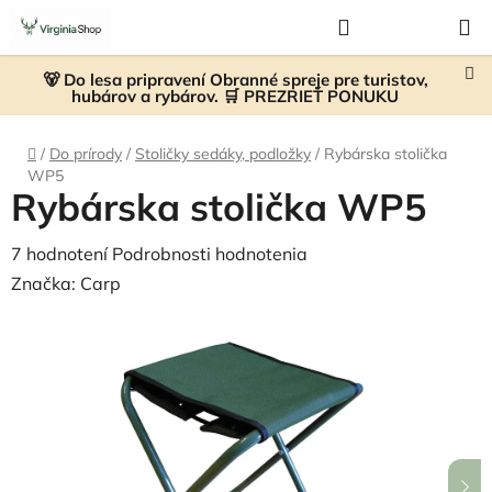
Prejsť
Hľadať
NÁKUP
na
KOŠÍK
obsah
🐻 Do lesa pripravení Obranné spreje pre turistov,
hubárov a rybárov. 🛒 PREZRIEŤ PONUKU
Domov
/
Do prírody
/
Stoličky sedáky, podložky
/
Rybárska stolička
WP5
Rybárska stolička WP5
Priemerné
7 hodnotení
Podrobnosti hodnotenia
hodnotenie
Značka:
Carp
produktu
je
5,0
z
5
hviezdičiek.