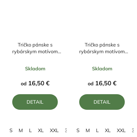
Tričko pánske s
Tričko pánske s
rybárskym motívom
rybárskym motívom
Kapor FKN2
Rybár
Priemerné
Priemerné
Skladom
Skladom
hodnotenie
hodnotenie
produktu
produktu
16,50 €
16,50 €
od
od
je
je
5,0
4,8
DETAIL
DETAIL
z
z
5
5
hviezdičiek.
hviezdičiek.
S
M
L
XL
XXL
3XL
S
4XL
M
L
XL
XXL
3