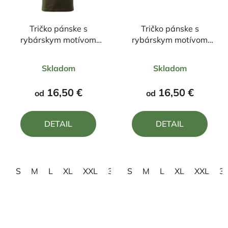
Tričko pánske s
Tričko pánske s
rybárskym motívom
rybárskym motívom
Profesionál
Srdcový tep rybára
Priemerné
Priemerné
čierny rybár
Skladom
Skladom
hodnotenie
hodnotenie
produktu
produktu
16,50 €
16,50 €
od
od
je
je
5,0
4,5
DETAIL
DETAIL
z
z
5
5
hviezdičiek.
hviezdičiek.
S
M
L
XL
XXL
3XL
S
4XL
M
L
XL
XXL
3