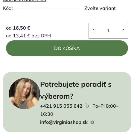
Kód:
Zvoľte variant
od
16,50 €
od
13,41 €
bez DPH
Jednotková cena:
DO KOŠÍKA
Potrebujete poradiť s
výberom?
+421 915 055 642
Po–Pi 8:00–
16:30
info@virginiashop.sk