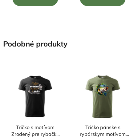
z
z
5
5
hviezdičiek.
hviezdičiek.
Podobné produkty
Tričko s motívom
Tričko pánske s
Zrodený pre rybačku
rybárskym motívom