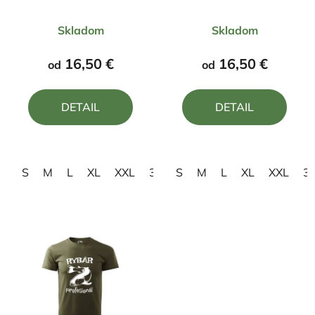
donútený k práci
Zubáč Z25
Priemerné
Priemerné
Skladom
Skladom
hodnotenie
hodnotenie
produktu
produktu
16,50 €
16,50 €
od
od
je
je
5,0
5,0
DETAIL
DETAIL
z
z
5
5
hviezdičiek.
hviezdičiek.
S
M
L
XL
XXL
3XL
S
4XL
M
L
XL
XXL
3