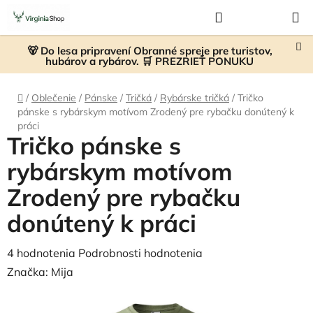
Prejsť
Hľadať
NÁKUP
na
KOŠÍK
obsah
🐻 Do lesa pripravení Obranné spreje pre turistov,
hubárov a rybárov. 🛒 PREZRIEŤ PONUKU
Domov
/
Oblečenie
/
Pánske
/
Tričká
/
Rybárske tričká
/
Tričko
pánske s rybárskym motívom Zrodený pre rybačku donútený k
práci
Tričko pánske s
rybárskym motívom
Zrodený pre rybačku
donútený k práci
Priemerné
4 hodnotenia
Podrobnosti hodnotenia
hodnotenie
Značka:
Mija
produktu
je