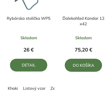
Rybárska stolička WP5
Ďalekohľad Kandar 12
x42
Priemerné
Priemerné
Skladom
Skladom
hodnotenie
hodnotenie
produktu
produktu
26 €
75,20 €
je
je
5,0
5,0
DETAIL
DO KOŠÍKA
z
z
5
5
hviezdičiek.
hviezdičiek.
Khaki
Listový vzor
Zelená