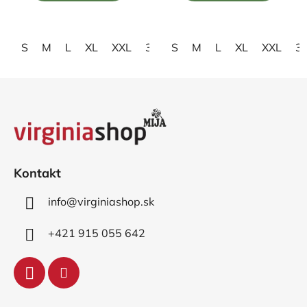
5
5
hviezdičiek.
hviezdičiek.
S
M
L
XL
XXL
3XL
S
4XL
M
L
XL
XXL
3
Z
á
p
ä
t
i
Kontakt
e
info
@
virginiashop.sk
+421 915 055 642