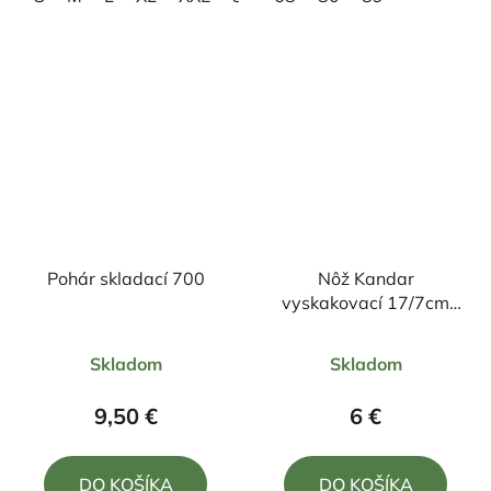
Pohár skladací 700
Nôž Kandar
vyskakovací 17/7cm
umelý paroh
Priemerné
Priemerné
Skladom
Skladom
hodnotenie
hodnotenie
produktu
produktu
9,50 €
6 €
je
je
4,0
5,0
DO KOŠÍKA
DO KOŠÍKA