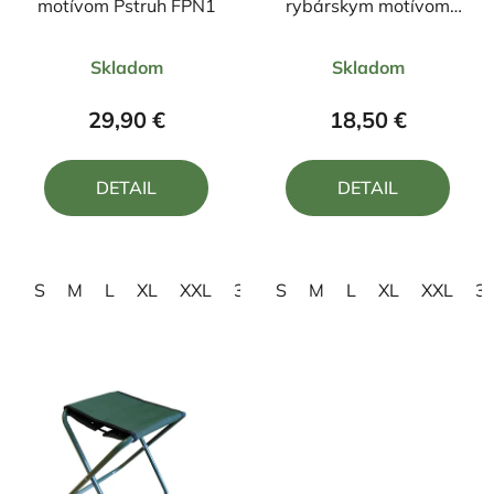
motívom Pstruh FPN1
rybárskym motívom
Kapor ČK1
Priemerné
Priemerné
Skladom
Skladom
hodnotenie
hodnotenie
produktu
produktu
29,90 €
18,50 €
je
je
5,0
4,0
DETAIL
DETAIL
z
z
5
5
hviezdičiek.
hviezdičiek.
S
M
L
XL
XXL
3XL
S
M
L
XL
XXL
3