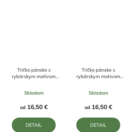
Tričko pánske s
Tričko pánske s
rybárskym motívom
rybárskym motívom
Zrodený pre rybačku
Radšej zlý deň na
Priemerné
Priemerné
donútený k práci udica
rybách, ako dobrý deň
Skladom
Skladom
hodnotenie
v práci
hodnotenie
produktu
produktu
16,50 €
16,50 €
od
od
je
je
4,8
5,0
DETAIL
DETAIL
z
z