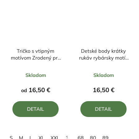
Tričko s vtipným
Detské body krátky
motívom Zrodený pre
rukáv rybársky motív
relax ale donútený k
kapor FK2
Priemerné
Priemerné
práci
Skladom
Skladom
hodnotenie
hodnotenie
produktu
produktu
16,50 €
16,50 €
od
je
je
4,0
5,0
DETAIL
DETAIL
z
z
5
5
hviezdičiek.
hviezdičiek.
S
M
L
XL
XXL
3XL
68
4XL
80
89