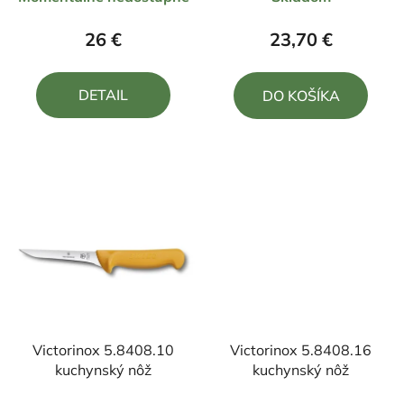
hodnotenie
hodnotenie
produktu
produktu
26 €
23,70 €
je
je
5,0
4,5
DETAIL
DO KOŠÍKA
z
z
5
5
hviezdičiek.
hviezdičiek.
Victorinox 5.8408.10
Victorinox 5.8408.16
kuchynský nôž
kuchynský nôž