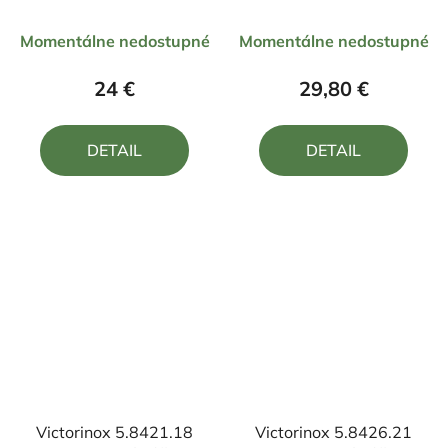
Priemerné
Priemerné
Momentálne nedostupné
Momentálne nedostupné
hodnotenie
hodnotenie
produktu
produktu
24 €
29,80 €
je
je
5,0
5,0
DETAIL
DETAIL
z
z
5
5
hviezdičiek.
hviezdičiek.
Victorinox 5.8421.18
Victorinox 5.8426.21