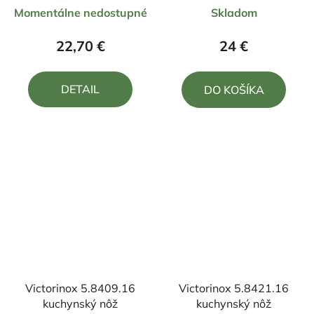
Priemerné
Priemerné
Momentálne nedostupné
Skladom
hodnotenie
hodnotenie
produktu
produktu
22,70 €
24 €
je
je
5,0
5,0
DETAIL
DO KOŠÍKA
z
z
5
5
hviezdičiek.
hviezdičiek.
Victorinox 5.8409.16
Victorinox 5.8421.16
kuchynský nôž
kuchynský nôž