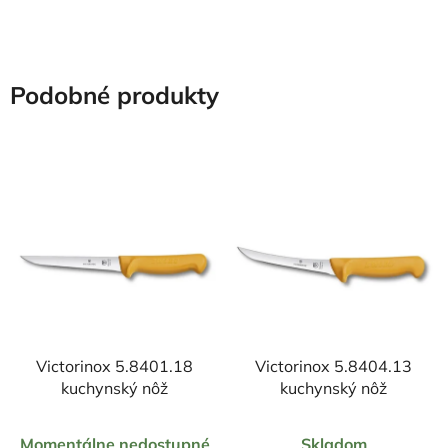
hviezdičiek.
hviezdičiek.
Podobné produkty
Victorinox 5.8401.18
Victorinox 5.8404.13
kuchynský nôž
kuchynský nôž
Priemerné
Priemerné
Momentálne nedostupné
Skladom