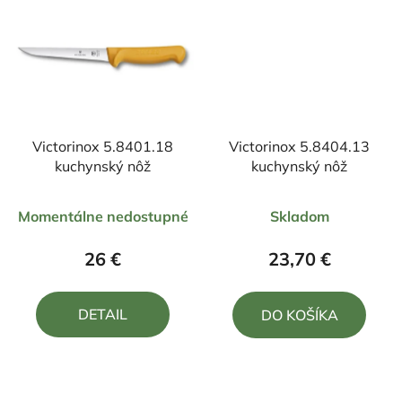
Victorinox 5.8401.18
Victorinox 5.8404.13
kuchynský nôž
kuchynský nôž
Priemerné
Priemerné
Momentálne nedostupné
Skladom
hodnotenie
hodnotenie
produktu
produktu
26 €
23,70 €
je
je
5,0
4,5
DETAIL
DO KOŠÍKA
z
z
5
5
hviezdičiek.
hviezdičiek.