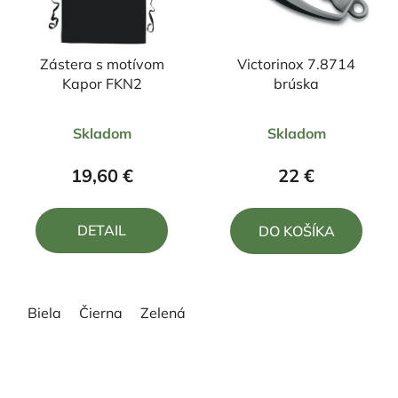
Zástera s motívom
Victorinox 7.8714
Kapor FKN2
brúska
Priemerné
Priemerné
Skladom
Skladom
hodnotenie
hodnotenie
produktu
produktu
19,60 €
22 €
je
je
5,0
5,0
DETAIL
DO KOŠÍKA
z
z
5
5
hviezdičiek.
hviezdičiek.
Biela
Čierna
Zelená