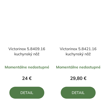
Victorinox 5.8409.16
Victorinox 5.8421.16
kuchynský nôž
kuchynský nôž
Priemerné
Priemerné
Momentálne nedostupné
Momentálne nedostupné
hodnotenie
hodnotenie
produktu
produktu
24 €
29,80 €
je
je
5,0
5,0
DETAIL
DETAIL
z
z
5
5