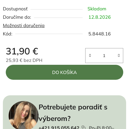
Dostupnosť
Skladom
12.8.2026
Možnosti doručenia
Kód:
5.8448.16
31,90 €
25,93 € bez DPH
Jednotková cena:
DO KOŠÍKA
Potrebujete poradiť s
výberom?
+421 915 055 642
Po–Pi 8:00–