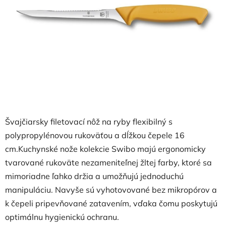
hviezdičiek.
Švajčiarsky filetovací nôž na ryby flexibilný s
polypropylénovou rukoväťou a dĺžkou čepele 16
cm.Kuchynské nože kolekcie Swibo majú ergonomicky
tvarované rukoväte nezameniteľnej žltej farby, ktoré sa
mimoriadne ľahko držia a umožňujú jednoduchú
manipuláciu. Navyše sú vyhotovované bez mikropórov a
k čepeli pripevňované zatavením, vďaka čomu poskytujú
optimálnu hygienickú ochranu.