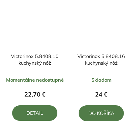
Victorinox 5.8408.10
Victorinox 5.8408.16
kuchynský nôž
kuchynský nôž
Priemerné
Priemerné
Momentálne nedostupné
Skladom
hodnotenie
hodnotenie
produktu
produktu
22,70 €
24 €
je
je
5,0
5,0
DETAIL
DO KOŠÍKA
z
z
5
5
hviezdičiek.
hviezdičiek.