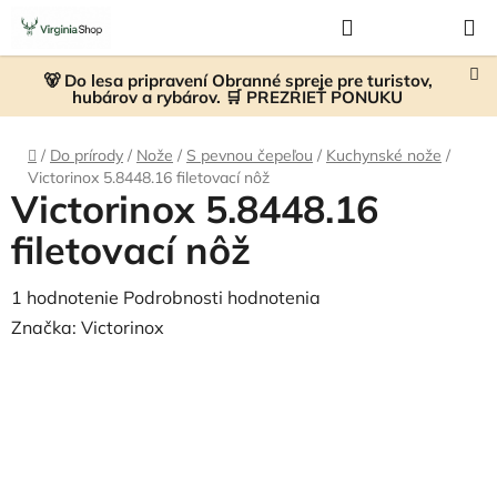
Prejsť
Hľadať
NÁKUP
na
KOŠÍK
obsah
🐻 Do lesa pripravení Obranné spreje pre turistov,
hubárov a rybárov. 🛒 PREZRIEŤ PONUKU
Domov
/
Do prírody
/
Nože
/
S pevnou čepeľou
/
Kuchynské nože
/
Victorinox 5.8448.16 filetovací nôž
Victorinox 5.8448.16
filetovací nôž
Priemerné
1 hodnotenie
Podrobnosti hodnotenia
hodnotenie
Značka:
Victorinox
produktu
je
5,0
z
5