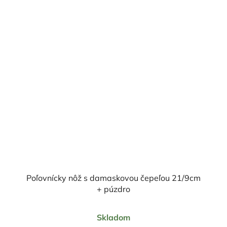
Poľovnícky nôž s damaskovou čepeľou 21/9cm
+ púzdro
Priemerné
Skladom
hodnotenie