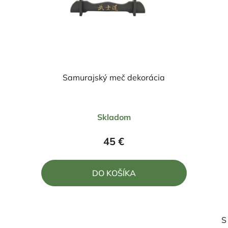
Samurajský meč dekorácia
Priemerné
Skladom
hodnotenie
produktu
45 €
je
5,0
DO KOŠÍKA
z
5
hviezdičiek.
S