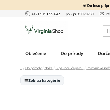
Prejsť
🐻 Do lesa prip
na
obsah
+421 915 055 642
po - pi 8:00-16:30
in
Oblečenie
Do prírody
Darče
Domov
/
Do prírody
/
Nože
/
S pevnou čepeľou
/
Poľovnícke no
Zobraz kategórie