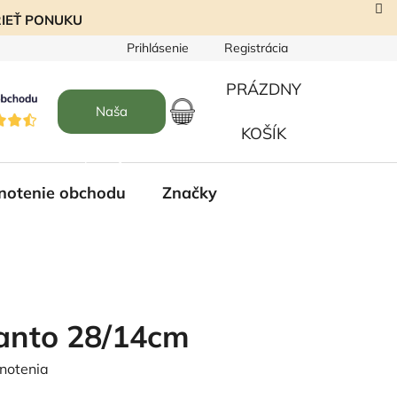
EZRIEŤ PONUKU
Prihlásenie
Registrácia
PRÁZDNY
Naša
NÁKUPNÝ
KOŠÍK
predajňa
KOŠÍK
notenie obchodu
Značky
anto 28/14cm
notenia