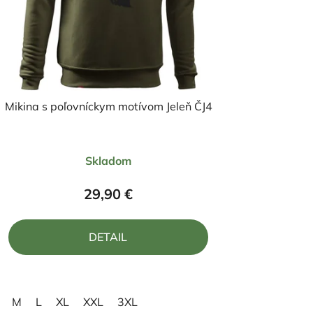
Mikina s poľovníckym motívom Jeleň ČJ4
Priemerné
Skladom
hodnotenie
produktu
29,90 €
je
5,0
DETAIL
z
5
hviezdičiek.
M
L
XL
XXL
3XL