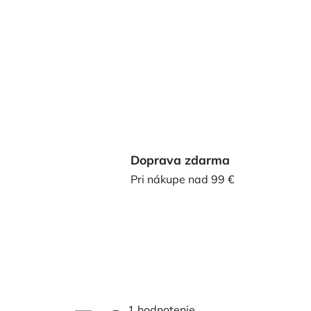
Doprava zdarma
Pri nákupe nad 99 €
Priemerné
1 hodnotenie