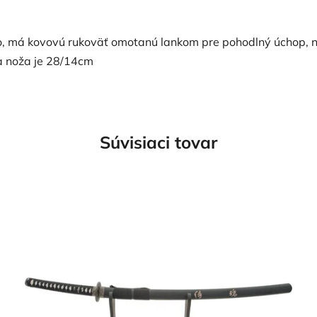
o, má kovovú rukoväť omotanú lankom pre pohodlný úchop, 
a noža je 28/14cm
Súvisiaci tovar