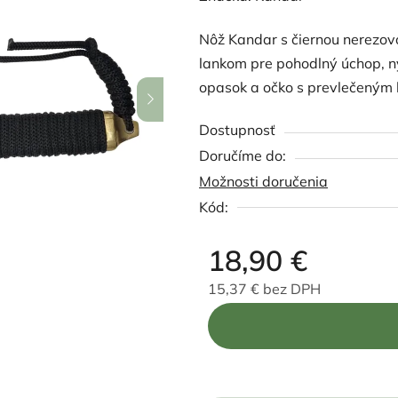
produktu
Nôž Kandar s čiernou nerezo
je
lankom pre pohodlný úchop, 
5,0
opasok a očko s prevlečeným 
z
5
Dostupnosť
hviezdičiek.
Možnosti doručenia
Kód:
18,90 €
15,37 € bez DPH
Jednotková cena: