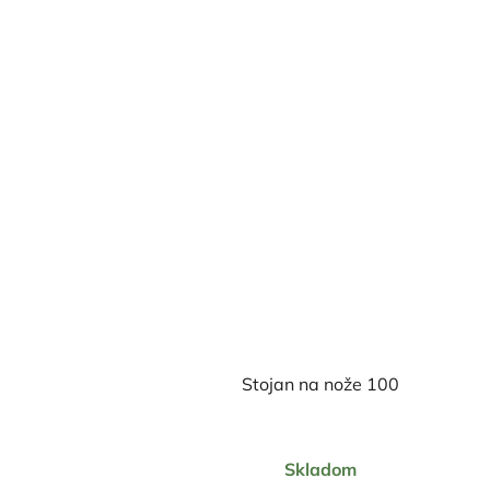
Stojan na nože 100
Priemerné
Skladom
hodnotenie