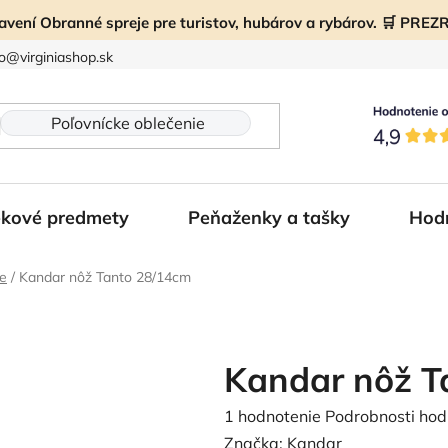
ravení Obranné spreje pre turistov, hubárov a rybárov. 🛒 PR
fo@virginiashop.sk
kové predmety
Peňaženky a tašky
Hod
že
/
Kandar nôž Tanto 28/14cm
Kandar nôž T
Priemerné
1 hodnotenie
Podrobnosti hod
hodnotenie
Značka:
Kandar