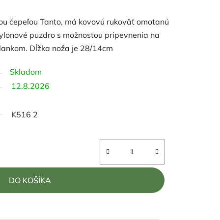
vou čepeľou Tanto, má kovovú rukoväť omotanú
nylonové puzdro
s možnosťou pripevnenia na
lankom. Dĺžka noža je 28/14cm
Skladom
12.8.2026
K516 2
DO KOŠÍKA