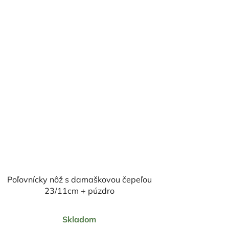
Poľovnícky nôž s damaškovou čepeľou
23/11cm + púzdro
Priemerné
Skladom
hodnotenie