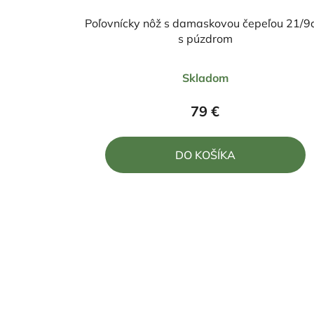
Poľovnícky nôž s damaskovou čepeľou 21/
s púzdrom
Priemerné
Skladom
hodnotenie
produktu
79 €
je
5,0
DO KOŠÍKA
z
5
hviezdičiek.