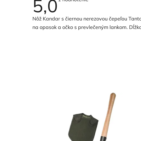
5,0
hodnotenie
produktu
je
Nôž Kandar s čiernou nerezovou čepeľou Tant
5,0
z
na opasok a očko s prevlečeným lankom. Dĺžk
5
hviezdičiek.