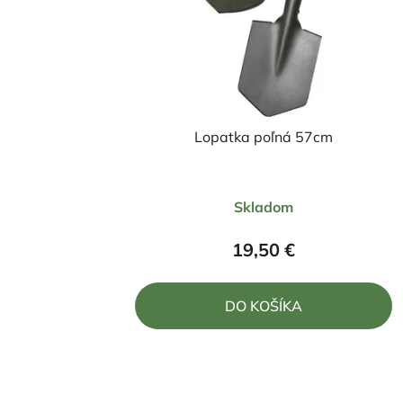
Lopatka poľná 57cm
Priemerné
Skladom
hodnotenie
produktu
19,50 €
je
5,0
DO KOŠÍKA
z
5
hviezdičiek.