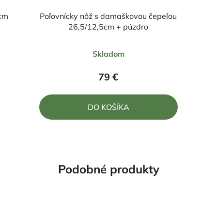
9cm
Poľovnícky nôž s damaškovou čepeľou
26,5/12,5cm + púzdro
Priemerné
Skladom
hodnotenie
produktu
79 €
je
5,0
DO KOŠÍKA
z
5
hviezdičiek.
Podobné produkty