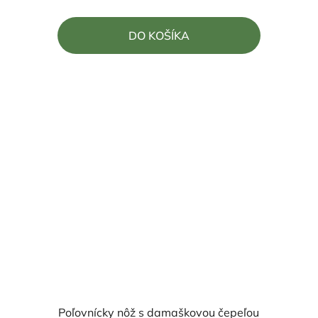
je
5,0
DO KOŠÍKA
z
5
hviezdičiek.
Poľovnícky nôž s damaškovou čepeľou