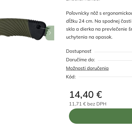
produktu
Poľovnícky nôž s ergonomicko
je
dĺžku 24 cm. Na spodnej časti
5,0
skla a dierka
na prevlečenie š
z
uchytenia na opasok.
5
hviezdičiek.
Dostupnosť
Možnosti doručenia
Kód:
14,40 €
11,71 € bez DPH
Jednotková cena: