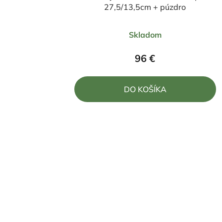
27,5/13,5cm + púzdro
Priemerné
Skladom
hodnotenie
produktu
96 €
je
5,0
DO KOŠÍKA
z
5
hviezdičiek.