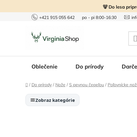
Prejsť
🐻 Do lesa prip
na
obsah
+421 915 055 642
po - pi 8:00-16:30
in
Oblečenie
Do prírody
Darče
Domov
/
Do prírody
/
Nože
/
S pevnou čepeľou
/
Poľovnícke no
Zobraz kategórie