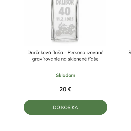
Darčeková fľaša - Personalizované
Š
gravírovanie na sklenené fľaše
Priemerné
Skladom
hodnotenie
produktu
20 €
je
5,0
DO KOŠÍKA
z
5
hviezdičiek.