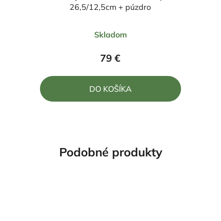
26,5/12,5cm + púzdro
Priemerné
Skladom
hodnotenie
produktu
79 €
je
5,0
DO KOŠÍKA
z
5
hviezdičiek.
Podobné produkty