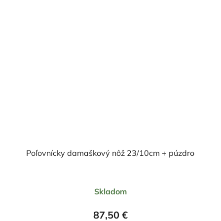
Poľovnícky damaškový nôž 23/10cm + púzdro
Priemerné
Skladom
hodnotenie
produktu
87,50 €