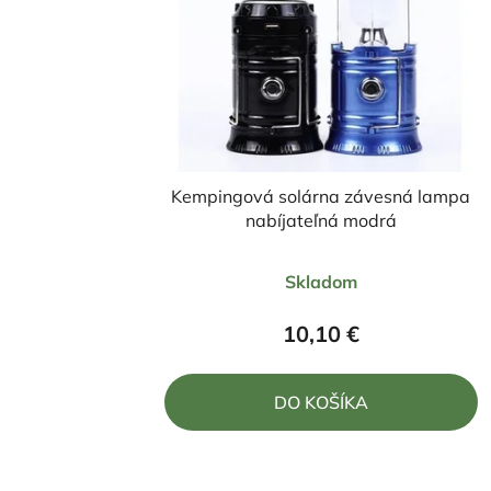
Kempingová solárna závesná lampa
nabíjateľná modrá
Priemerné
Skladom
hodnotenie
produktu
10,10 €
je
5,0
DO KOŠÍKA
z
5
hviezdičiek.