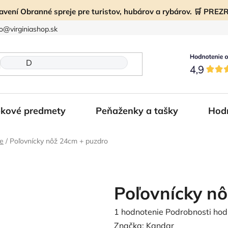
ravení Obranné spreje pre turistov, hubárov a rybárov. 🛒 PR
fo@virginiashop.sk
kové predmety
Peňaženky a tašky
Hod
že
/
Poľovnícky nôž 24cm + puzdro
Poľovnícky n
Priemerné
1 hodnotenie
Podrobnosti hod
hodnotenie
Značka:
Kandar