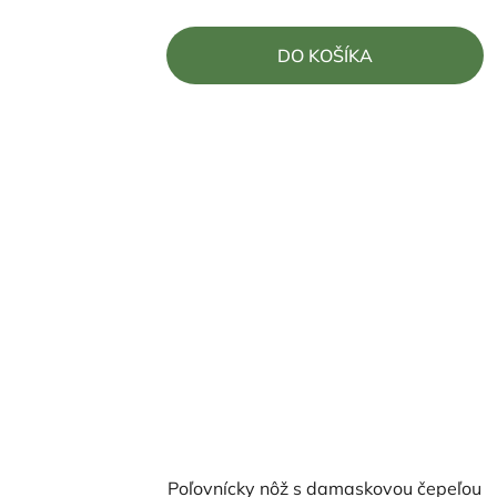
je
5,0
DO KOŠÍKA
z
5
hviezdičiek.
Poľovnícky nôž s damaskovou čepeľou