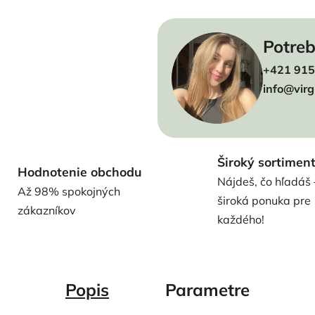
Potreb
+421 915
info@virg
Široký sortimen
Hodnotenie obchodu
Nájdeš, čo hľadáš 
Až 98% spokojných
široká ponuka pre
zákazníkov
každého!
Popis
Parametre