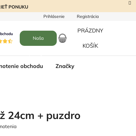
EZRIEŤ PONUKU
Prihlásenie
Registrácia
PRÁZDNY
Naša
NÁKUPNÝ
KOŠÍK
predajňa
KOŠÍK
notenie obchodu
Značky
ôž 24cm + puzdro
notenia