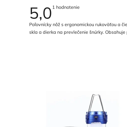
5,0
Priemerné
1 hodnotenie
hodnotenie
produktu
je
Poľovnícky nôž s ergonomickou rukoväťou a či
5,0
z
skla a dierka
na prevlečenie šnúrky.
Obsahuje 
5
hviezdičiek.