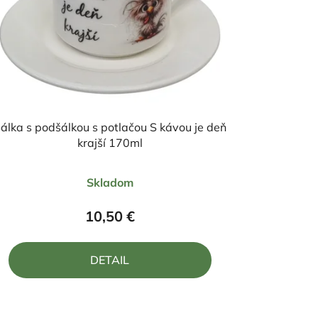
álka s podšálkou s potlačou S kávou je deň
krajší 170ml
Priemerné
Skladom
hodnotenie
produktu
10,50 €
je
4,5
DETAIL
z
5
hviezdičiek.