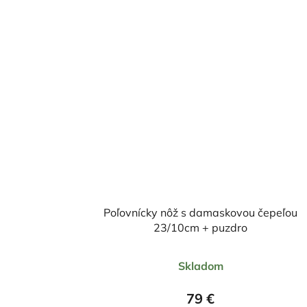
Poľovnícky nôž s damaskovou čepeľou
23/10cm + puzdro
Priemerné
Skladom
hodnotenie
produktu
79 €