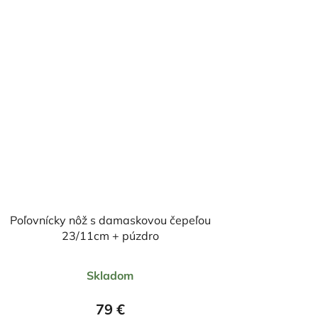
Poľovnícky nôž s damaskovou čepeľou
23/11cm + púzdro
Priemerné
Skladom
hodnotenie
produktu
79 €