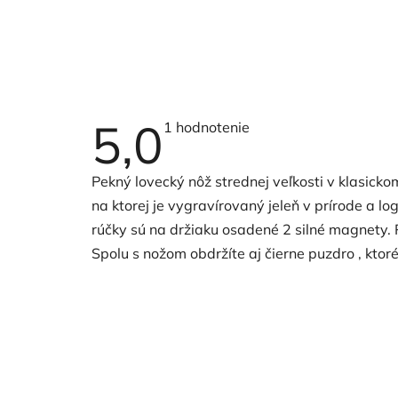
5,0
Priemerné
1 hodnotenie
hodnotenie
produktu
je
Pekný lovecký nôž strednej veľkosti v klasick
5,0
z
na ktorej je vygravírovaný jeleň v prírode a l
5
hviezdičiek.
rúčky sú na držiaku osadené 2 silné magnety. 
Spolu s nožom obdržíte aj čierne puzdro , ktor