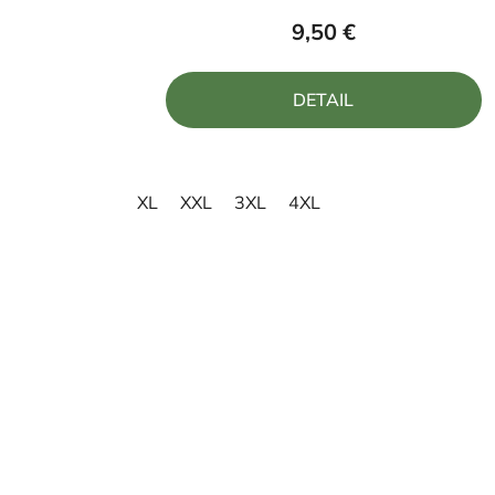
produktu
9,50 €
je
5,0
DETAIL
z
5
hviezdičiek.
XL
XXL
3XL
4XL