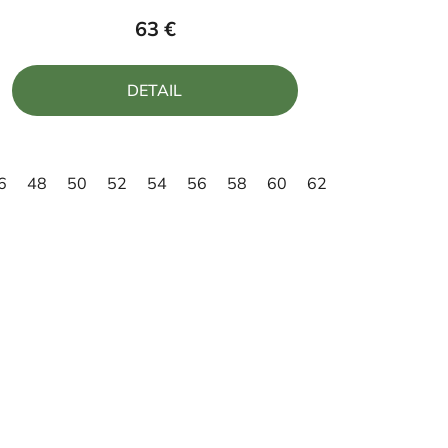
produktu
63 €
je
4,8
DETAIL
z
5
hviezdičiek.
6
48
50
52
54
56
58
60
62