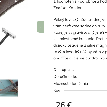
Priemerné
1 hodnotenie
Podrobnosti hod
hodnotenie
Značka:
Kandar
produktu
Pekný lovecký nôž strednej ve
je
vám perfektne sadne do ruky. 
5,0
ktorej je vygravírovaný jeleň 
z
je umiestnené kresadlo. Prot
5
držiaku osadené 2 silné magne
hviezdičiek.
takýto lovecký nôž by vám v p
obdržíte aj čierne puzdro , kt
Dostupnosť
Možnosti doručenia
Kód:
26 €