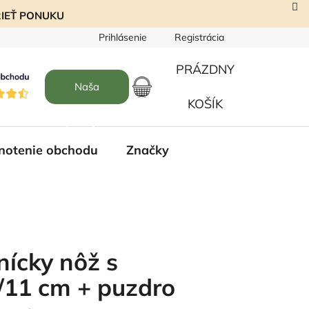
EZRIEŤ PONUKU
Prihlásenie
Registrácia
PRÁZDNY
Naša
NÁKUPNÝ
KOŠÍK
predajňa
KOŠÍK
notenie obchodu
Značky
ícky nôž s
/11 cm + puzdro