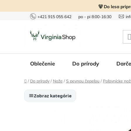
Prejsť
🐻 Do lesa prip
na
obsah
+421 915 055 642
po - pi 8:00-16:30
in
Oblečenie
Do prírody
Darče
Domov
/
Do prírody
/
Nože
/
S pevnou čepeľou
/
Poľovnícke no
Zobraz kategórie