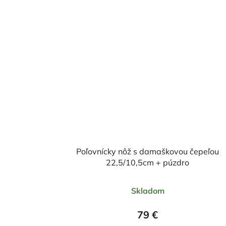
Poľovnícky nôž s damaškovou čepeľou
22,5/10,5cm + púzdro
Priemerné
Skladom
hodnotenie
produktu
79 €
je