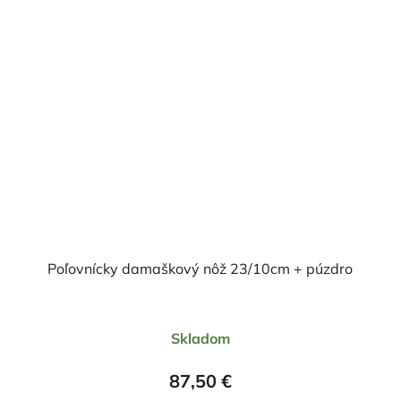
Poľovnícky damaškový nôž 23/10cm + púzdro
Priemerné
Skladom
hodnotenie
produktu
87,50 €
je