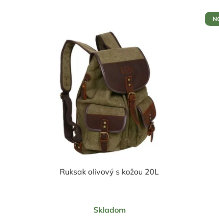
N
Ruksak olivový s kožou 20L
Priemerné
Skladom
hodnotenie