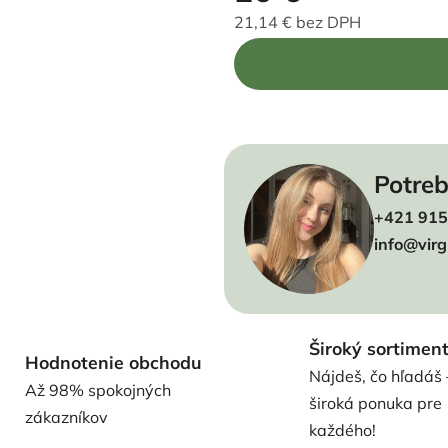
21,14 € bez DPH
Jednotková cena:
Potreb
+421 915
info@virg
Široký sortimen
Hodnotenie obchodu
Nájdeš, čo hľadáš 
Až 98% spokojných
široká ponuka pre
zákazníkov
každého!