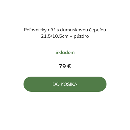
Poľovnícky nôž s damaskovou čepeľou
21,5/10,5cm + púzdro
Priemerné
Skladom
hodnotenie
produktu
79 €
je
5,0
DO KOŠÍKA
z
5
hviezdičiek.