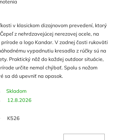
notenia
ľkosti v klasickom dizajnovom prevedení, ktorý
Čepeľ z nehrdzavejúcej nerezovej ocele, na
v prírode a logo Kandar. V zadnej časti rukoväti
i náhodnému vypadnutiu kresadla z rúčky sú na
ty. Praktický nôž do každej outdoor situácie,
rírode určite nemal chýbať. Spolu s nožom
oré sa dá upevniť na opasok.
Skladom
12.8.2026
K526