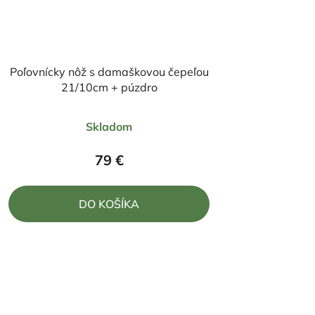
Poľovnícky nôž s damaškovou čepeľou
21/10cm + púzdro
Priemerné
Skladom
hodnotenie
produktu
79 €
je
5,0
DO KOŠÍKA
z
5
hviezdičiek.