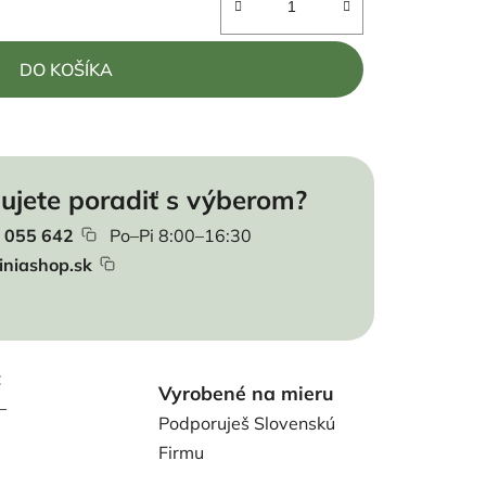
DO KOŠÍKA
ujete poradiť s výberom?
 055 642
Po–Pi 8:00–16:30
iniashop.sk
t
Vyrobené na mieru
–
Podporuješ Slovenskú
Firmu