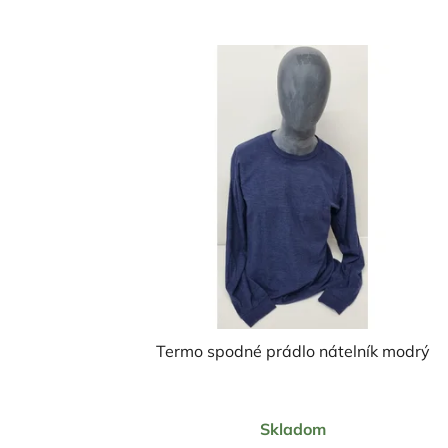
Termo spodné prádlo nátelník modrý
Priemerné
Skladom
hodnotenie