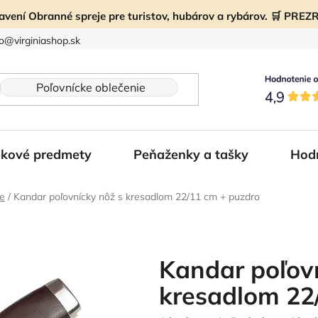
ravení Obranné spreje pre turistov, hubárov a rybárov. 🛒 PR
fo@virginiashop.sk
kové predmety
Peňaženky a tašky
Hod
že
/
Kandar poľovnícky nôž s kresadlom 22/11 cm + puzdro
Kandar poľovn
kresadlom 22