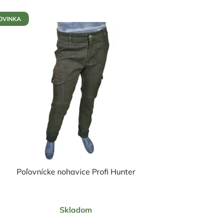
OVINKA
Poľovnícke nohavice Profi Hunter
Priemerné
Skladom
hodnotenie