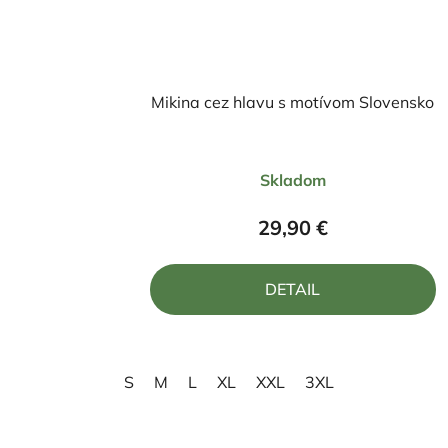
Mikina cez hlavu s motívom Slovensko
Priemerné
Skladom
hodnotenie
produktu
29,90 €
je
5,0
DETAIL
z
5
hviezdičiek.
S
M
L
XL
XXL
3XL