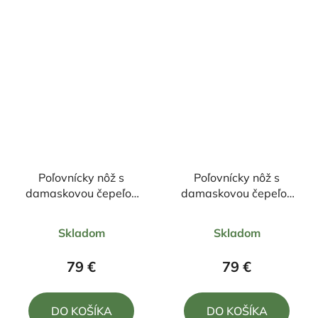
5
5
hviezdičiek.
hviezdičiek.
Poľovnícky nôž s
Poľovnícky nôž s
damaskovou čepeľou
damaskovou čepeľou
23/11cm + púzdro
22/10,5cm + púzdro
Priemerné
Priemerné
Skladom
Skladom
hodnotenie
hodnotenie
produktu
produktu
79 €
79 €
je
je
5,0
4,7
DO KOŠÍKA
DO KOŠÍKA
z
z