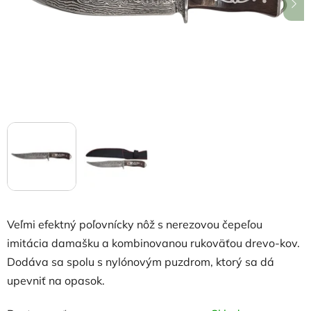
hviezdičiek.
Veľmi efektný poľovnícky nôž s nerezovou čepeľou
imitácia damašku a kombinovanou rukoväťou drevo-kov.
Dodáva sa spolu s nylónovým puzdrom, ktorý sa dá
upevniť na opasok.