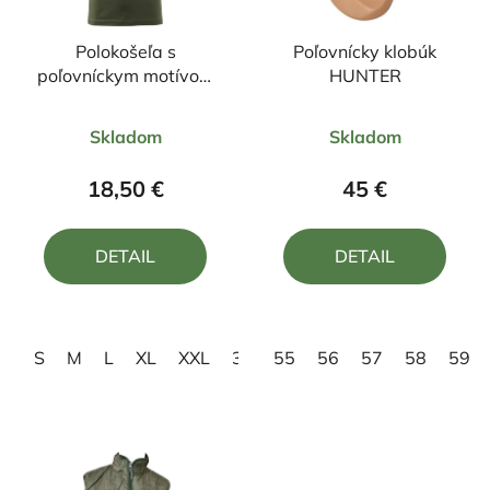
Polokošeľa s
Poľovnícky klobúk
poľovníckym motívom
HUNTER
jeleň ČJ4
Priemerné
Priemerné
Skladom
Skladom
hodnotenie
hodnotenie
produktu
produktu
18,50 €
45 €
je
je
5,0
4,5
DETAIL
DETAIL
z
z
5
5
hviezdičiek.
hviezdičiek.
S
M
L
XL
XXL
3XL
55
56
57
58
59