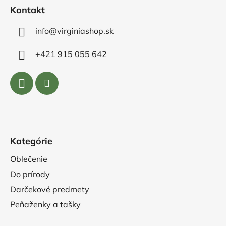
e
Kontakt
info@virginiashop.sk
+421 915 055 642
Kategórie
Oblečenie
Do prírody
Darčekové predmety
Peňaženky a tašky