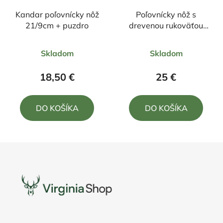
Kandar poľovnícky nôž
Poľovnícky nôž s
21/9cm + puzdro
drevenou rukoväťou
31/18cm + puzdro
Priemerné
Priemerné
Skladom
Skladom
hodnotenie
hodnotenie
produktu
produktu
18,50 €
25 €
je
je
5,0
5,0
DO KOŠÍKA
DO KOŠÍKA
z
z
5
5
hviezdičiek.
hviezdičiek.
Z
á
p
ä
t
i