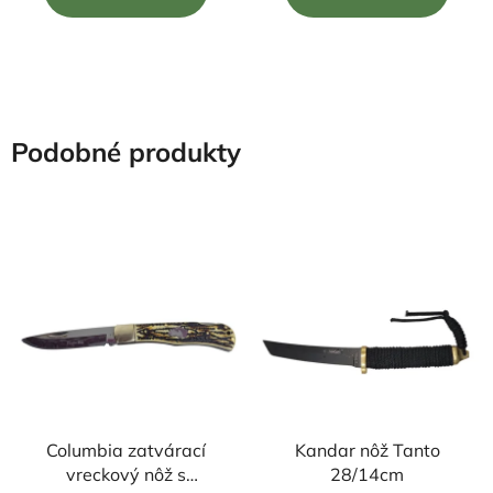
5
5
hviezdičiek.
hviezdičiek.
Podobné produkty
Columbia zatvárací
Kandar nôž Tanto
vreckový nôž s
28/14cm