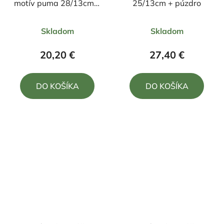
motív puma 28/13cm +
25/13cm + púzdro
puzdro
Priemerné
Skladom
Skladom
hodnotenie
produktu
20,20 €
27,40 €
je
3,7
DO KOŠÍKA
DO KOŠÍKA
z
5
hviezdičiek.