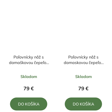
Poľovnícky nôž s
Poľovnícky nôž s
damaškovou čepeľou
damaskovou čepeľou
23/11cm + púzdro
21,5/10,5cm + púzdro
Priemerné
Priemerné
Skladom
Skladom
hodnotenie
hodnotenie
produktu
produktu
79 €
79 €
je
je
5,0
5,0
DO KOŠÍKA
DO KOŠÍKA
z
z