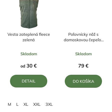
Vesta zateplená fleece
Poľovnícky nôž s
zelená
damaskovou čepeľou
23/10cm + puzdro
Priemerné
Priemerné
Skladom
Skladom
hodnotenie
hodnotenie
produktu
produktu
30 €
79 €
od
je
je
5,0
5,0
DETAIL
DO KOŠÍKA
z
z
5
5
hviezdičiek.
hviezdičiek.
M
L
XL
XXL
3XL
4XL
5XL
6XL