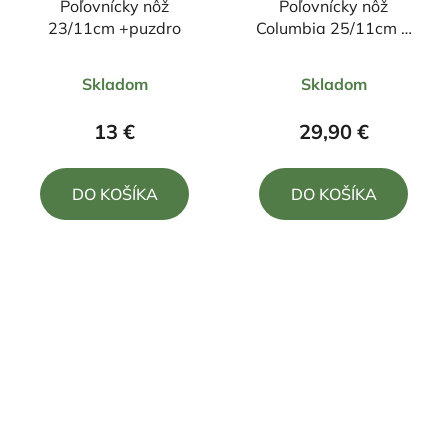
Poľovnícky nôž
Poľovnícky nôž
23/11cm +puzdro
Columbia 25/11cm +
púzdro
Priemerné
Priemerné
Skladom
Skladom
hodnotenie
hodnotenie
produktu
produktu
13 €
29,90 €
je
je
5,0
5,0
DO KOŠÍKA
DO KOŠÍKA
z
z
5
5
hviezdičiek.
hviezdičiek.