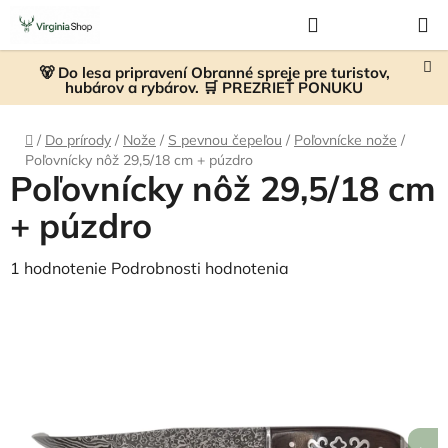
Prejsť
Hľadať
NÁKUP
na
KOŠÍK
obsah
🐻 Do lesa pripravení Obranné spreje pre turistov,
hubárov a rybárov. 🛒 PREZRIEŤ PONUKU
Domov
/
Do prírody
/
Nože
/
S pevnou čepeľou
/
Poľovnícke nože
/
Poľovnícky nôž 29,5/18 cm + púzdro
Poľovnícky nôž 29,5/18 cm
+ púzdro
Priemerné
1 hodnotenie
Podrobnosti hodnotenia
hodnotenie
produktu
je
4,0
z
5