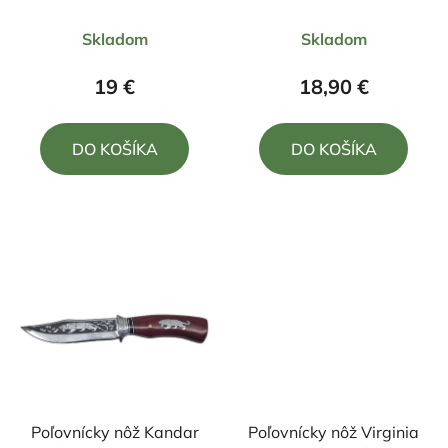
motívom Pes 21,5/9cm
Priemerné
Priemerné
Skladom
Skladom
hodnotenie
hodnotenie
produktu
produktu
19 €
18,90 €
je
je
5,0
5,0
DO KOŠÍKA
DO KOŠÍKA
z
z
5
5
hviezdičiek.
hviezdičiek.
Poľovnícky nôž Kandar
Poľovnícky nôž Virginia