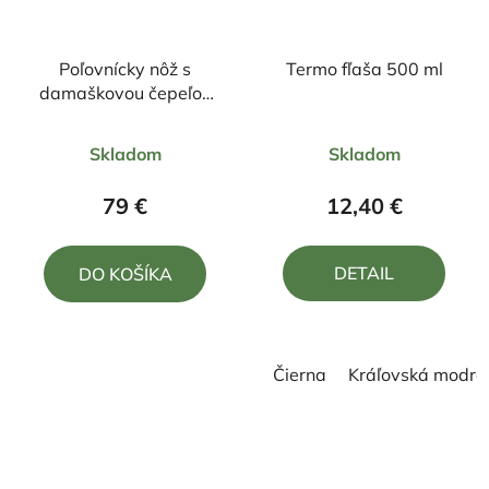
Poľovnícky nôž s
Termo fľaša 500 ml
damaškovou čepeľou
23/11cm + púzdro
Priemerné
Skladom
Skladom
hodnotenie
produktu
79 €
12,40 €
je
5,0
DETAIL
DO KOŠÍKA
z
5
hviezdičiek.
Čierna
Kráľovská modrá