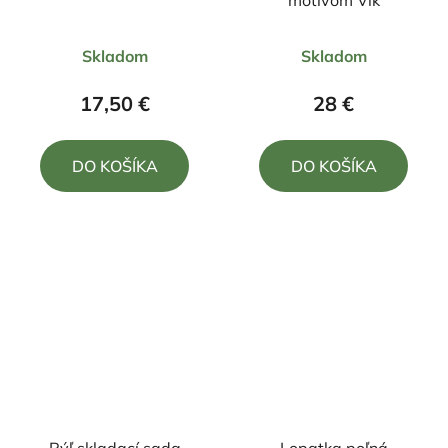
Priemerné
Priemerné
Skladom
Skladom
hodnotenie
hodnotenie
produktu
produktu
17,50 €
28 €
je
je
5,0
5,0
DO KOŠÍKA
DO KOŠÍKA
z
z
5
5
hviezdičiek.
hviezdičiek.