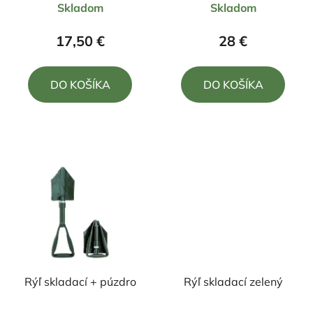
Skladom
Skladom
hodnotenie
hodnotenie
produktu
produktu
17,50 €
28 €
je
je
5,0
5,0
DO KOŠÍKA
DO KOŠÍKA
z
z
5
5
hviezdičiek.
hviezdičiek.
Rýľ skladací + púzdro
Rýľ skladací zelený