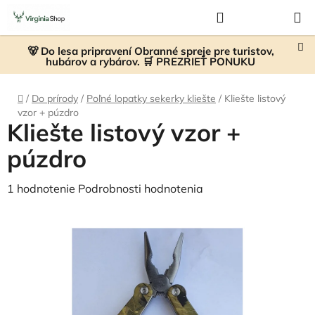
Prejsť
Hľadať
NÁKUP
na
KOŠÍK
obsah
🐻 Do lesa pripravení Obranné spreje pre turistov,
hubárov a rybárov. 🛒 PREZRIEŤ PONUKU
Domov
/
Do prírody
/
Poľné lopatky sekerky kliešte
/
Kliešte listový
vzor + púzdro
Kliešte listový vzor +
púzdro
Priemerné
1 hodnotenie
Podrobnosti hodnotenia
hodnotenie
produktu
je
5,0
z
5