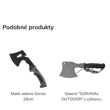
Podobné produkty
Malá sekera čierna
Sekera "SURVIVAL
28cm
OUTDOOR" s výbavou
na prežitie + púzdro
Priemerné
Priemerné