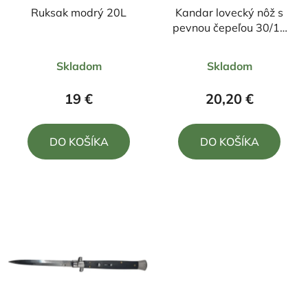
Ruksak modrý 20L
Kandar lovecký nôž s
pevnou čepeľou 30/16
cm + púzdro
Priemerné
Priemerné
Skladom
Skladom
hodnotenie
hodnotenie
produktu
produktu
19 €
20,20 €
je
je
5,0
5,0
DO KOŠÍKA
DO KOŠÍKA
z
z
5
5
hviezdičiek.
hviezdičiek.