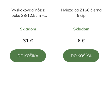
Vyskakovací nôž z
Hviezdica Z166 čierna
boku 33/12,5cm +
6 cíp
púzdro
Priemerné
Priemerné
Skladom
Skladom
hodnotenie
hodnotenie
produktu
produktu
31 €
6 €
je
je
4,7
5,0
DO KOŠÍKA
DO KOŠÍKA
z
z
5
5
hviezdičiek.
hviezdičiek.