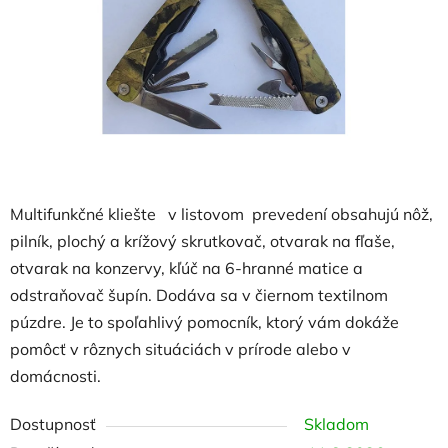
hviezdičiek.
Multifunkčné kliešte v listovom prevedení obsahujú nôž,
pilník, plochý a krížový skrutkovač, otvarak na fľaše,
otvarak na konzervy, kľúč na 6-hranné matice a
odstraňovač šupín. Dodáva sa v čiernom textilnom
púzdre. Je to spoľahlivý pomocník, ktorý vám dokáže
pomôcť v rôznych situáciách v prírode alebo v
domácnosti.
Dostupnosť
Skladom