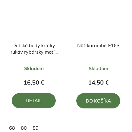
Detské body krátky
Nôž karambit F163
rukáv rybársky motív
kapor FK2
Priemerné
Priemerné
Skladom
Skladom
hodnotenie
hodnotenie
produktu
produktu
16,50 €
14,50 €
je
je
5,0
5,0
DETAIL
DO KOŠÍKA
z
z
5
5
hviezdičiek.
hviezdičiek.
68
80
89