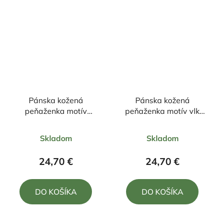
Pánska kožená
Pánska kožená
peňaženka motív
peňaženka motív vlk
šťuka+zapínanie
+zapínanie
Priemerné
Priemerné
Skladom
Skladom
hodnotenie
hodnotenie
produktu
produktu
24,70 €
24,70 €
je
je
5,0
5,0
DO KOŠÍKA
DO KOŠÍKA
z
z
5
5