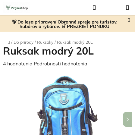
Prejsť
Hľadať
NÁKUP
na
KOŠÍK
obsah
🐻 Do lesa pripravení Obranné spreje pre turistov,
hubárov a rybárov. 🛒 PREZRIEŤ PONUKU
Domov
/
Do prírody
/
Ruksaky
/
Ruksak modrý 20L
Ruksak modrý 20L
Priemerné
4 hodnotenia
Podrobnosti hodnotenia
hodnotenie
produktu
je
5,0
z
5
hviezdičiek.