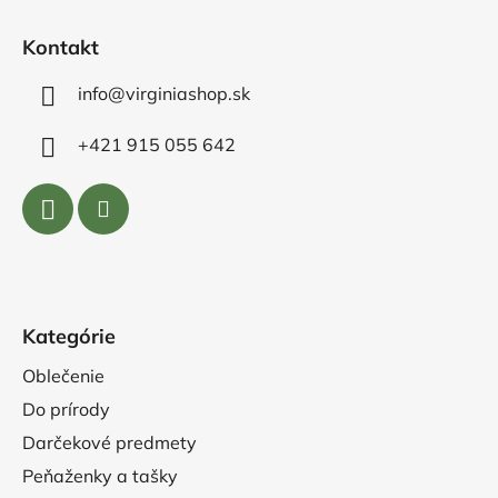
i
e
Kontakt
info@virginiashop.sk
+421 915 055 642
Kategórie
Oblečenie
Do prírody
Darčekové predmety
Peňaženky a tašky