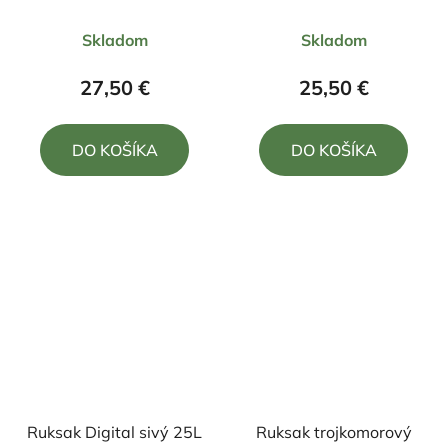
Priemerné
Priemerné
Skladom
Skladom
hodnotenie
hodnotenie
produktu
produktu
27,50 €
25,50 €
je
je
5,0
5,0
DO KOŠÍKA
DO KOŠÍKA
z
z
5
5
hviezdičiek.
hviezdičiek.
Ruksak Digital sivý 25L
Ruksak trojkomorový