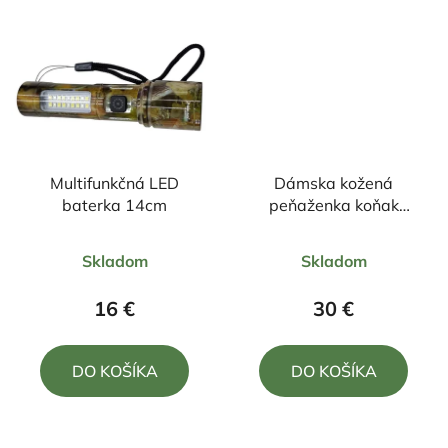
Multifunkčná LED
Dámska kožená
baterka 14cm
peňaženka koňak
14,5/8,5 cm
Priemerné
Priemerné
Skladom
Skladom
hodnotenie
hodnotenie
produktu
produktu
16 €
30 €
je
je
5,0
5,0
DO KOŠÍKA
DO KOŠÍKA
z
z
5
5
hviezdičiek.
hviezdičiek.