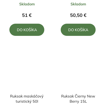
Priemerné
Priemerné
Skladom
Skladom
hodnotenie
hodnotenie
produktu
produktu
51 €
50,50 €
je
je
5,0
4,8
DO KOŠÍKA
DO KOŠÍKA
z
z
5
5
hviezdičiek.
hviezdičiek.
Ruksak maskáčový
Ruksak Čierny New
turistický 50l
Berry 15L