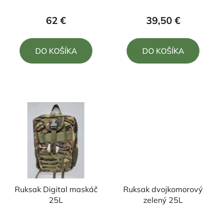
hodnotenie
hodnotenie
produktu
produktu
62 €
39,50 €
je
je
4,8
5,0
DO KOŠÍKA
DO KOŠÍKA
z
z
5
5
hviezdičiek.
hviezdičiek.
Ruksak Digital maskáč
Ruksak dvojkomorový
25L
zelený 25L