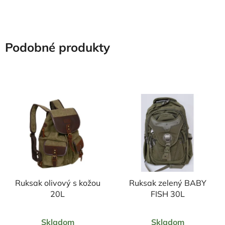
hviezdičiek.
hviezdičiek.
Podobné produkty
Ruksak olivový s kožou
Ruksak zelený BABY
20L
FISH 30L
Priemerné
Priemerné
Skladom
Skladom