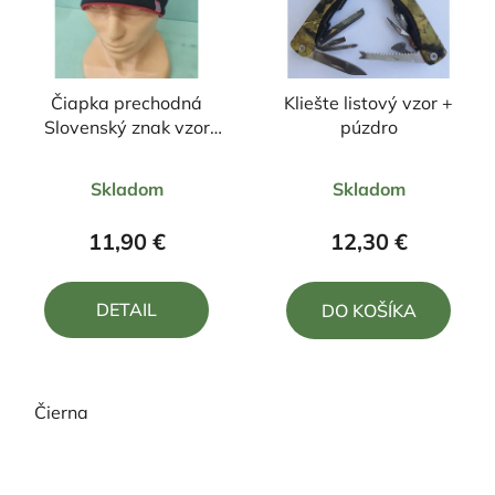
Čiapka prechodná
Kliešte listový vzor +
Slovenský znak vzor
púzdro
Čičmany
Priemerné
Priemerné
Skladom
Skladom
hodnotenie
hodnotenie
produktu
produktu
11,90 €
12,30 €
je
je
5,0
5,0
DETAIL
DO KOŠÍKA
z
z
5
5
hviezdičiek.
hviezdičiek.
Čierna