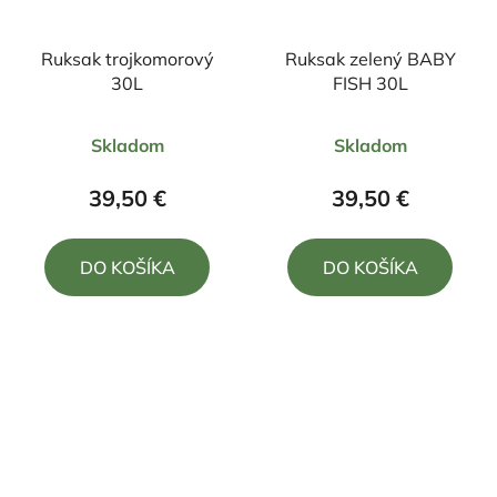
Ruksak trojkomorový
Ruksak zelený BABY
30L
FISH 30L
Priemerné
Priemerné
Skladom
Skladom
hodnotenie
hodnotenie
produktu
produktu
39,50 €
39,50 €
je
je
5,0
5,0
DO KOŠÍKA
DO KOŠÍKA
z
z
5
5
hviezdičiek.
hviezdičiek.