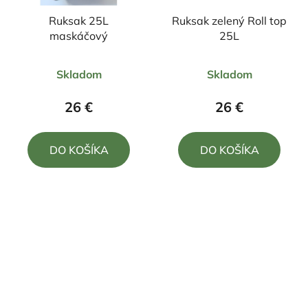
Ruksak 25L
Ruksak zelený Roll top
maskáčový
25L
Priemerné
Priemerné
Skladom
Skladom
hodnotenie
hodnotenie
produktu
produktu
26 €
26 €
je
je
5,0
5,0
DO KOŠÍKA
DO KOŠÍKA
z
z
5
5
hviezdičiek.
hviezdičiek.