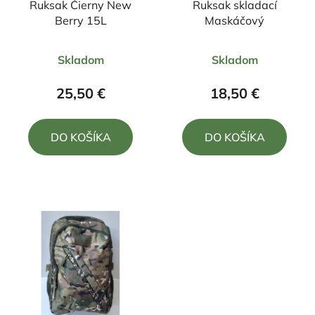
Ruksak Čierny New
Ruksak skladací
Berry 15L
Maskáčový
Priemerné
Priemerné
Skladom
Skladom
hodnotenie
hodnotenie
produktu
produktu
25,50 €
18,50 €
je
je
5,0
5,0
DO KOŠÍKA
DO KOŠÍKA
z
z
5
5
hviezdičiek.
hviezdičiek.