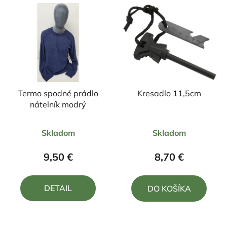
Termo spodné prádlo
Kresadlo 11,5cm
nátelník modrý
Priemerné
Priemerné
Skladom
Skladom
hodnotenie
hodnotenie
produktu
produktu
9,50 €
8,70 €
je
je
5,0
5,0
DETAIL
DO KOŠÍKA
z
z
5
5
hviezdičiek.
hviezdičiek.