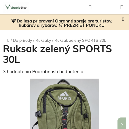
Prejsť
Hľadať
NÁKUP
na
KOŠÍK
obsah
🐻 Do lesa pripravení Obranné spreje pre turistov,
hubárov a rybárov. 🛒 PREZRIEŤ PONUKU
Domov
/
Do prírody
/
Ruksaky
/
Ruksak zelený SPORTS 30L
Ruksak zelený SPORTS
30L
Priemerné
3 hodnotenia
Podrobnosti hodnotenia
hodnotenie
produktu
je
5,0
z
5
hviezdičiek.