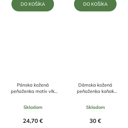
DO KOŠÍKA
DO KOŠÍKA
z
z
5
5
hviezdičiek.
hviezdičiek.
Pánska kožená
Dámska kožená
peňaženka motív vlk
peňaženka koňak
+zapínanie
14,5/8,5 cm
Priemerné
Priemerné
Skladom
Skladom
hodnotenie
hodnotenie
produktu
produktu
24,70 €
30 €
je
je