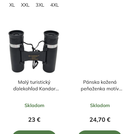
XL
XXL
3XL
4XL
Malý turistický
Pánska kožená
ďalekohľad Kandar
peňaženka motív
8x21
šťuka+zapínanie
Priemerné
Priemerné
Skladom
Skladom
hodnotenie
hodnotenie
produktu
produktu
23 €
24,70 €
je
je
4,8
5,0