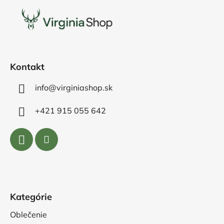
p
ä
t
i
e
Kontakt
info@virginiashop.sk
+421 915 055 642
Kategórie
Oblečenie