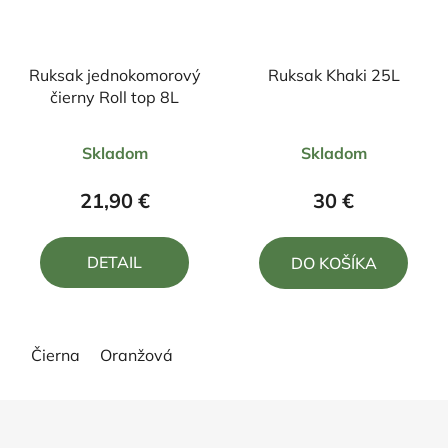
Ruksak jednokomorový
Ruksak Khaki 25L
čierny Roll top 8L
Priemerné
Priemerné
Skladom
Skladom
hodnotenie
hodnotenie
produktu
produktu
21,90 €
30 €
je
je
5,0
5,0
DETAIL
DO KOŠÍKA
z
z
5
5
hviezdičiek.
hviezdičiek.
Čierna
Oranžová
Z
á