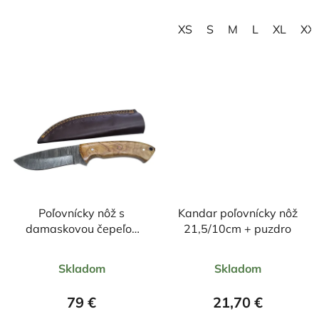
hviezdičiek.
hviezdičiek.
XS
S
M
L
XL
XX
Poľovnícky nôž s
Kandar poľovnícky nôž
damaskovou čepeľou
21,5/10cm + puzdro
23/10cm + púzdro
Priemerné
Priemerné
Skladom
Skladom
hodnotenie
hodnotenie
produktu
produktu
79 €
21,70 €
je
je