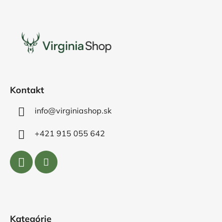
Z
á
p
ä
t
i
e
Kontakt
info@virginiashop.sk
+421 915 055 642
Kategórie