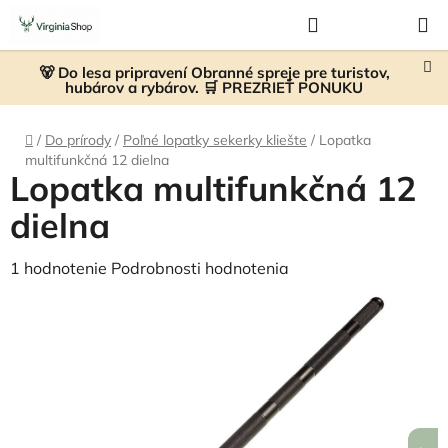
Prejsť
Hľadať
NÁKUP
na
KOŠÍK
obsah
🐻 Do lesa pripravení Obranné spreje pre turistov,
hubárov a rybárov. 🛒 PREZRIEŤ PONUKU
Domov
/
Do prírody
/
Poľné lopatky sekerky kliešte
/
Lopatka
multifunkčná 12 dielna
Lopatka multifunkčná 12
dielna
Priemerné
1 hodnotenie
Podrobnosti hodnotenia
hodnotenie
produktu
je
5,0
z
5