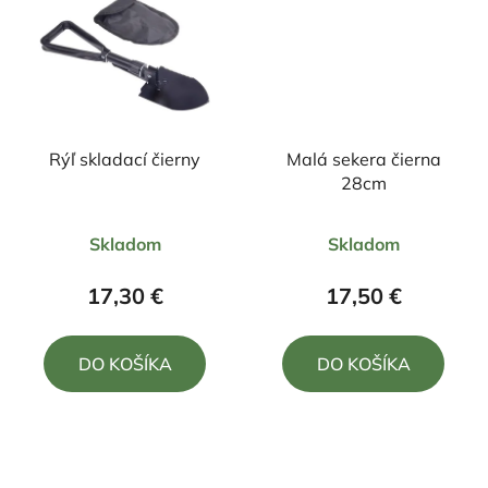
Rýľ skladací čierny
Malá sekera čierna
28cm
Priemerné
Priemerné
Skladom
Skladom
hodnotenie
hodnotenie
produktu
produktu
17,30 €
17,50 €
je
je
5,0
5,0
DO KOŠÍKA
DO KOŠÍKA
z
z
5
5
hviezdičiek.
hviezdičiek.