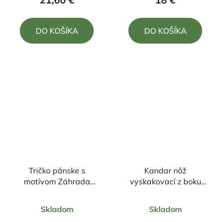
je
je
4,0
4,5
DO KOŠÍKA
DO KOŠÍKA
z
z
5
5
hviezdičiek.
hviezdičiek.
Tričko pánske s
Kandar nôž
motívom Záhrada
vyskakovací z boku
volá...
+klip 21/9cm
Priemerné
Priemerné
Skladom
Skladom
hodnotenie
hodnotenie