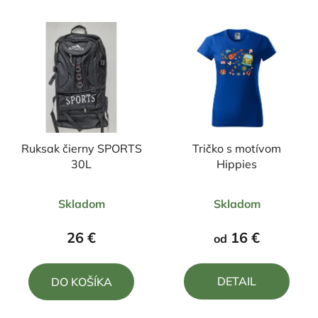
Ruksak čierny SPORTS
Tričko s motívom
30L
Hippies
Priemerné
Priemerné
Skladom
Skladom
hodnotenie
hodnotenie
produktu
produktu
26 €
16 €
od
je
je
5,0
4,0
DETAIL
DO KOŠÍKA
z
z
5
5