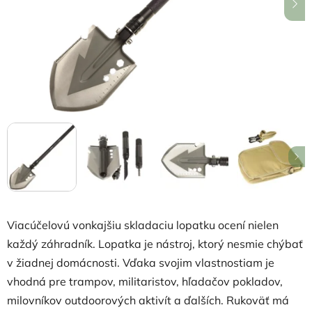
hviezdičiek.
Viacúčelovú vonkajšiu skladaciu lopatku ocení nielen
každý záhradník. Lopatka je nástroj, ktorý nesmie chýbať
v žiadnej domácnosti. Vďaka svojim vlastnostiam je
vhodná pre trampov, militaristov, hľadačov pokladov,
milovníkov outdoorových aktivít a ďalších. Rukoväť má