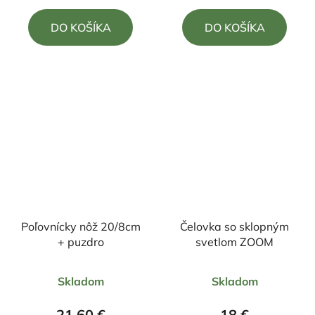
4,7
5,0
DO KOŠÍKA
DO KOŠÍKA
z
z
5
5
hviezdičiek.
hviezdičiek.
Poľovnícky nôž 20/8cm
Čelovka so sklopným
+ puzdro
svetlom ZOOM
Priemerné
Priemerné
Skladom
Skladom
hodnotenie
hodnotenie
produktu
produktu
21,60 €
18 €