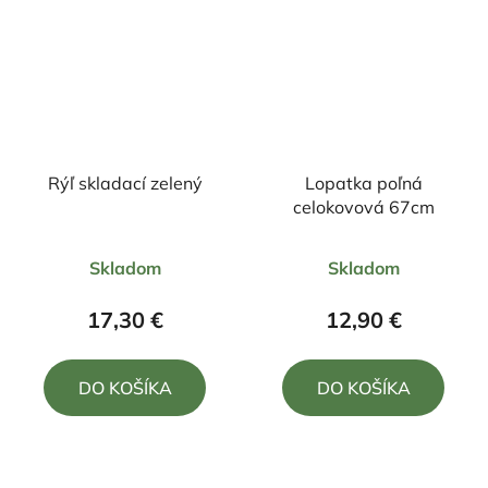
Rýľ skladací zelený
Lopatka poľná
celokovová 67cm
Priemerné
Priemerné
Skladom
Skladom
hodnotenie
hodnotenie
produktu
produktu
17,30 €
12,90 €
je
je
5,0
5,0
DO KOŠÍKA
DO KOŠÍKA
z
z
5
5
hviezdičiek.
hviezdičiek.