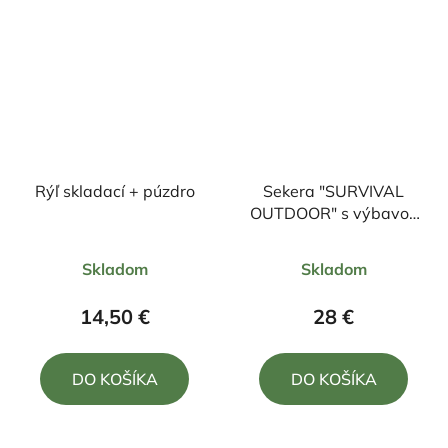
Rýľ skladací + púzdro
Sekera "SURVIVAL
OUTDOOR" s výbavou
na prežitie + púzdro
Priemerné
Priemerné
Skladom
Skladom
hodnotenie
hodnotenie
produktu
produktu
14,50 €
28 €
je
je
5,0
5,0
DO KOŠÍKA
DO KOŠÍKA
z
z
5
5
hviezdičiek.
hviezdičiek.