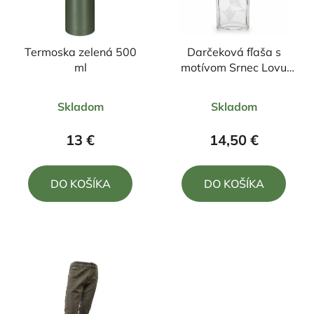
Termoska zelená 500
Darčeková fľaša s
ml
motívom Srnec Lovu
zdar 1000ml
Priemerné
Priemerné
Skladom
Skladom
hodnotenie
hodnotenie
produktu
produktu
13 €
14,50 €
je
je
5,0
5,0
DO KOŠÍKA
DO KOŠÍKA
z
z
5
5
hviezdičiek.
hviezdičiek.