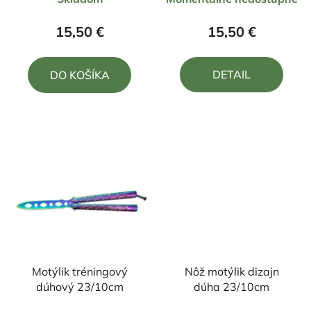
hodnotenie
hodnotenie
produktu
produktu
15,50 €
15,50 €
je
je
4,5
5,0
DETAIL
DO KOŠÍKA
z
z
5
5
hviezdičiek.
hviezdičiek.
Motýlik tréningový
Nôž motýlik dizajn
dúhový 23/10cm
dúha 23/10cm