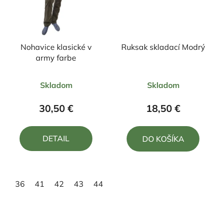
Nohavice klasické v
Ruksak skladací Modrý
army farbe
Priemerné
Priemerné
Skladom
Skladom
hodnotenie
hodnotenie
produktu
produktu
30,50 €
18,50 €
je
je
4,5
4,7
DETAIL
DO KOŠÍKA
z
z
5
5
hviezdičiek.
hviezdičiek.
36
41
42
43
44
45