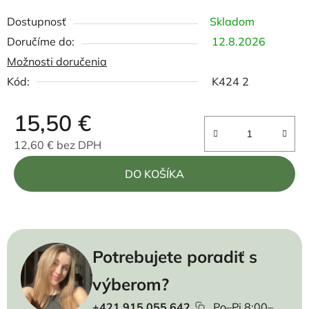
Dostupnosť
Skladom
12.8.2026
Možnosti doručenia
Kód:
K424 2
15,50 €
12,60 € bez DPH
Jednotková cena:
DO KOŠÍKA
Potrebujete poradiť s
výberom?
+421 915 055 642
Po–Pi 8:00–