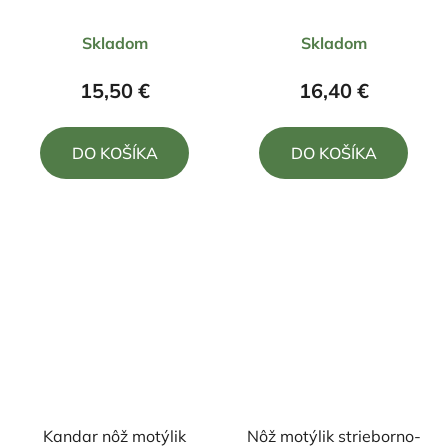
Priemerné
Skladom
Skladom
hodnotenie
produktu
15,50 €
16,40 €
je
5,0
DO KOŠÍKA
DO KOŠÍKA
z
5
hviezdičiek.
Kandar nôž motýlik
Nôž motýlik strieborno-