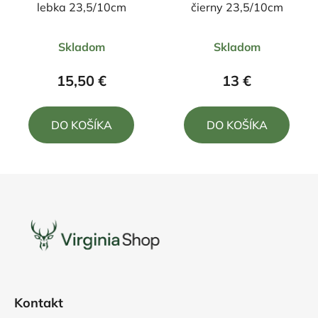
lebka 23,5/10cm
čierny 23,5/10cm
Priemerné
Priemerné
Skladom
Skladom
hodnotenie
hodnotenie
produktu
produktu
15,50 €
13 €
je
je
5,0
4,5
DO KOŠÍKA
DO KOŠÍKA
z
z
5
5
hviezdičiek.
hviezdičiek.
Z
á
p
ä
t
i
e
Kontakt