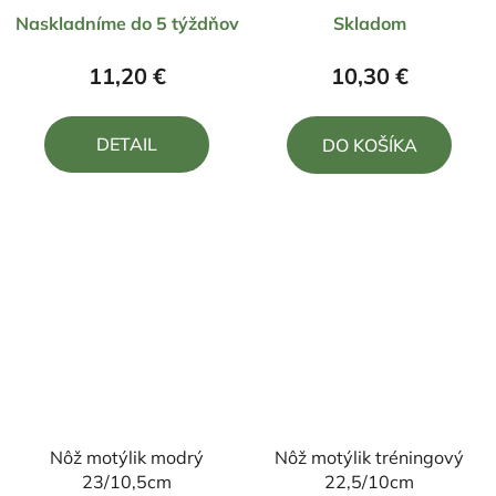
Priemerné
Priemerné
Naskladníme do 5 týždňov
Skladom
hodnotenie
hodnotenie
produktu
produktu
11,20 €
10,30 €
je
je
5,0
4,5
DETAIL
DO KOŠÍKA
z
z
5
5
hviezdičiek.
hviezdičiek.
Nôž motýlik modrý
Nôž motýlik tréningový
23/10,5cm
22,5/10cm