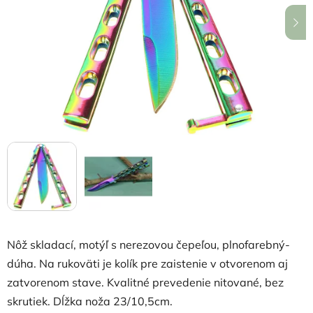
hviezdičiek.
Nôž skladací, motýľ s nerezovou čepeľou, plnofarebný-
dúha. Na rukoväti je kolík pre zaistenie v otvorenom aj
zatvorenom stave. Kvalitné prevedenie nitované, bez
skrutiek. Dĺžka noža 23/10,5cm.