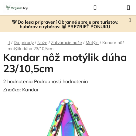
Prejsť
Hľadať
NÁKUP
na
KOŠÍK
obsah
🐻 Do lesa pripravení Obranné spreje pre turistov,
hubárov a rybárov. 🛒 PREZRIEŤ PONUKU
Domov
/
Do prírody
/
Nože
/
Zatváracie nože
/
Motýle
/
Kandar nôž
motýlik dúha 23/10,5cm
Kandar nôž motýlik dúha
23/10,5cm
Priemerné
2 hodnotenia
Podrobnosti hodnotenia
hodnotenie
Značka:
Kandar
produktu
je
5,0
z
5