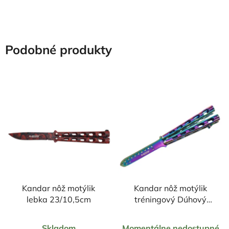
Podobné produkty
Kandar nôž motýlik
Kandar nôž motýlik
lebka 23/10,5cm
tréningový Dúhový
22,5/10cm
Priemerné
Priemerné
Skladom
Momentálne nedostupné