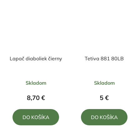
Lapač diaboliek čierny
Tetiva 881 80LB
Priemerné
Skladom
Skladom
hodnotenie
produktu
8,70 €
5 €
je
5,0
DO KOŠÍKA
DO KOŠÍKA
z
5
hviezdičiek.