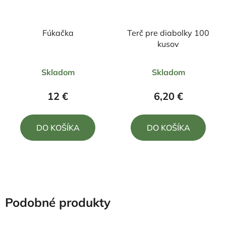
Fúkačka
Terč pre diabolky 100
kusov
Priemerné
Skladom
Skladom
hodnotenie
produktu
12 €
6,20 €
je
4,0
DO KOŠÍKA
DO KOŠÍKA
z
5
hviezdičiek.
Podobné produkty