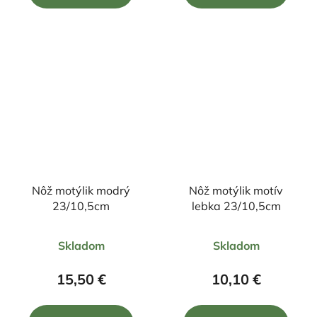
5
5
hviezdičiek.
hviezdičiek.
Nôž motýlik modrý
Nôž motýlik motív
23/10,5cm
lebka 23/10,5cm
Priemerné
Priemerné
Skladom
Skladom
hodnotenie
hodnotenie
produktu
produktu
15,50 €
10,10 €
je
je
5,0
5,0