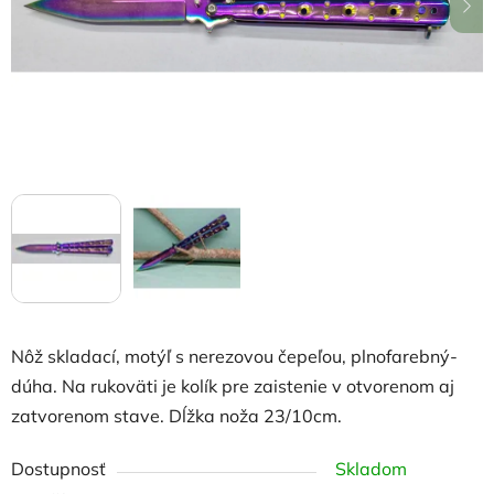
hviezdičiek.
Nôž skladací, motýľ s nerezovou čepeľou, plnofarebný-
dúha. Na rukoväti je kolík pre zaistenie v otvorenom aj
zatvorenom stave. Dĺžka noža 23/10cm.
Dostupnosť
Skladom