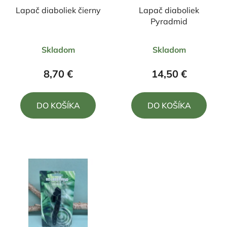
Lapač diaboliek čierny
Lapač diaboliek
Pyradmid
Priemerné
Skladom
Skladom
hodnotenie
produktu
8,70 €
14,50 €
je
5,0
DO KOŠÍKA
DO KOŠÍKA
z
5
hviezdičiek.