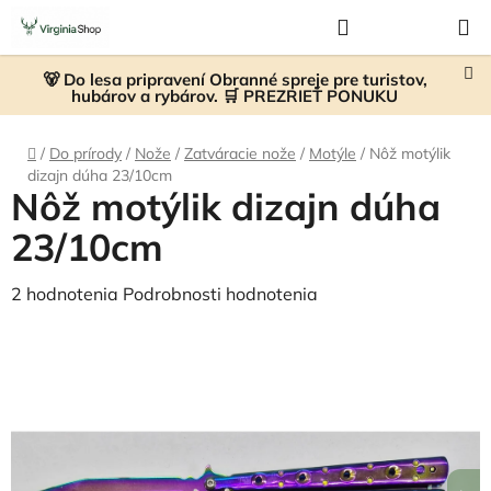
Prejsť
Hľadať
NÁKUP
na
KOŠÍK
obsah
🐻 Do lesa pripravení Obranné spreje pre turistov,
hubárov a rybárov. 🛒 PREZRIEŤ PONUKU
Domov
/
Do prírody
/
Nože
/
Zatváracie nože
/
Motýle
/
Nôž motýlik
dizajn dúha 23/10cm
Nôž motýlik dizajn dúha
23/10cm
Priemerné
2 hodnotenia
Podrobnosti hodnotenia
hodnotenie
produktu
je
4,5
z
5