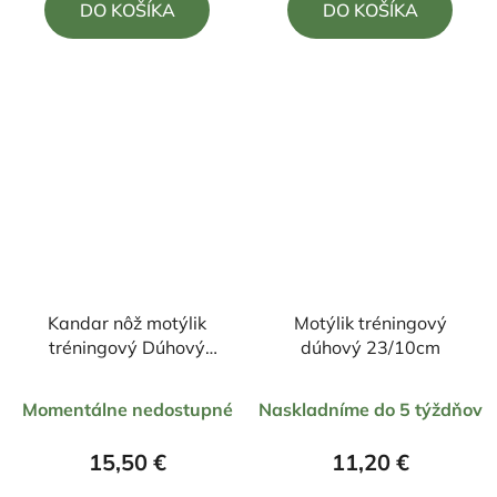
DO KOŠÍKA
DO KOŠÍKA
z
z
5
5
hviezdičiek.
hviezdičiek.
Kandar nôž motýlik
Motýlik tréningový
tréningový Dúhový
dúhový 23/10cm
22,5/10cm
Priemerné
Priemerné
Momentálne nedostupné
Naskladníme do 5 týždňov
hodnotenie
hodnotenie
produktu
produktu
15,50 €
11,20 €
je
je