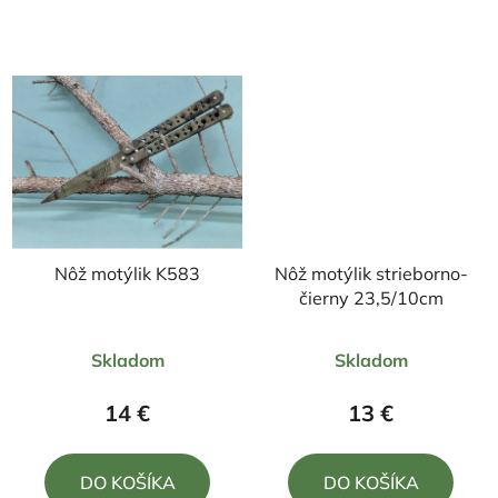
hviezdičiek.
hviezdičiek.
Nôž motýlik K583
Nôž motýlik strieborno-
čierny 23,5/10cm
Priemerné
Priemerné
Skladom
Skladom
hodnotenie
hodnotenie
produktu
produktu
14 €
13 €
je
je
5,0
4,5
DO KOŠÍKA
DO KOŠÍKA
z
z