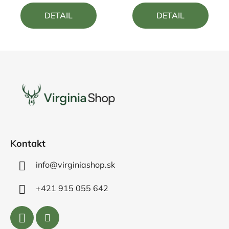
5,0
5,0
DETAIL
DETAIL
z
z
5
5
hviezdičiek.
hviezdičiek.
Z
á
p
ä
t
i
e
Kontakt
info@virginiashop.sk
+421 915 055 642