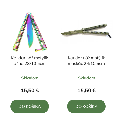
Kandar nôž motýlik
Kandar nôž motýlik
dúha 23/10,5cm
maskáč 24/10,5cm
Priemerné
Priemerné
Skladom
Skladom
hodnotenie
hodnotenie
produktu
produktu
15,50 €
15,50 €
je
je
5,0
4,0
DO KOŠÍKA
DO KOŠÍKA
z
z
5
5