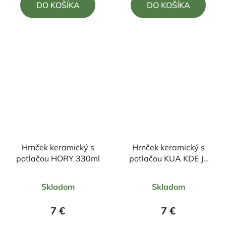
DO KOŠÍKA
DO KOŠÍKA
z
z
5
5
hviezdičiek.
hviezdičiek.
Hrnček keramický s
Hrnček keramický s
potlačou HORY 330ml
potlačou KUA KDE JE
RYBA 330ml
Priemerné
Priemerné
Skladom
Skladom
hodnotenie
hodnotenie
produktu
produktu
7 €
7 €
je
je