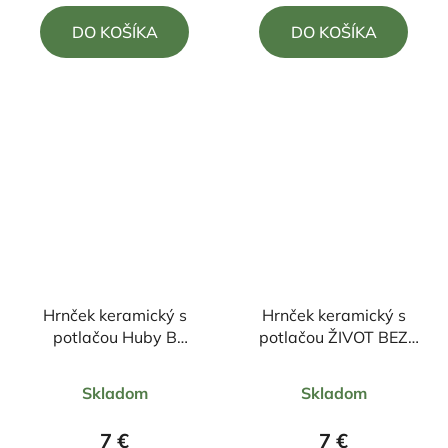
5,0
4,0
DO KOŠÍKA
DO KOŠÍKA
z
z
5
5
hviezdičiek.
hviezdičiek.
Hrnček keramický s
Hrnček keramický s
potlačou Huby B
potlačou ŽIVOT BEZ
330ml
RYBAČKY 330ml
Priemerné
Priemerné
Skladom
Skladom
hodnotenie
hodnotenie
produktu
produktu
7 €
7 €