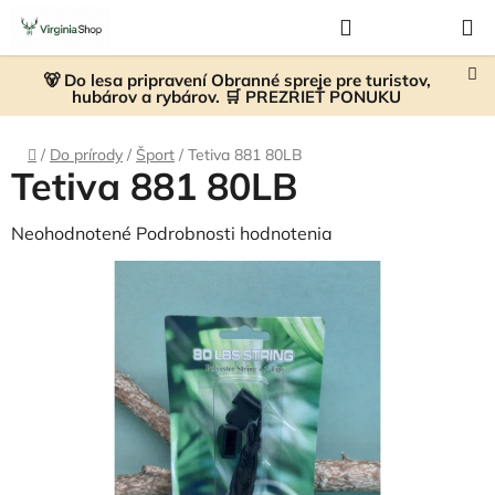
Prejsť
Hľadať
NÁKUP
na
KOŠÍK
obsah
🐻 Do lesa pripravení Obranné spreje pre turistov,
hubárov a rybárov. 🛒 PREZRIEŤ PONUKU
Domov
/
Do prírody
/
Šport
/
Tetiva 881 80LB
Tetiva 881 80LB
Priemerné
Neohodnotené
Podrobnosti hodnotenia
hodnotenie
produktu
je
0,0
z
5
hviezdičiek.