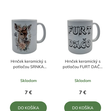
Hrnček keramický s
Hrnček keramický s
potlačou SRNKA
potlačou FURT DAČO
330ml
330ml
Priemerné
Priemerné
Skladom
Skladom
hodnotenie
hodnotenie
produktu
produktu
7 €
7 €
je
je
5,0
5,0
DO KOŠÍKA
DO KOŠÍKA
z
z