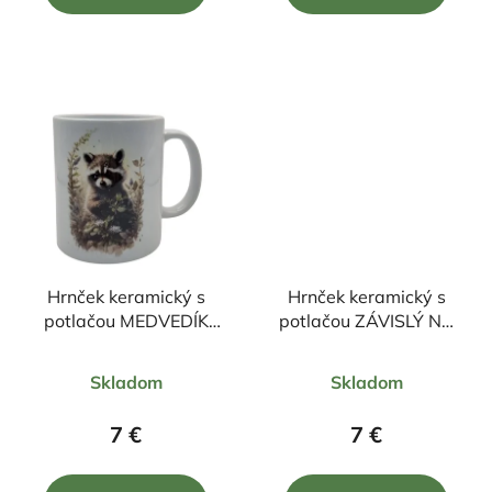
5
5
hviezdičiek.
hviezdičiek.
Hrnček keramický s
Hrnček keramický s
potlačou MEDVEDÍK
potlačou ZÁVISLÝ NA
ČISTOTNÝ 330ml
RYBAČKE 330ml
Priemerné
Priemerné
Skladom
Skladom
hodnotenie
hodnotenie
produktu
produktu
7 €
7 €
je
je
5,0
4,0