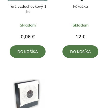
Terč vzduchovkový 1
Fúkačka
ks
Priemerné
Skladom
Skladom
hodnotenie
produktu
0,06 €
12 €
je
4,0
DO KOŠÍKA
DO KOŠÍKA
z
5
hviezdičiek.