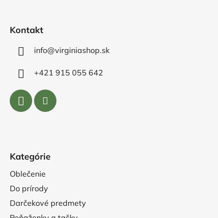
i
e
Kontakt
info@virginiashop.sk
+421 915 055 642
Kategórie
Oblečenie
Do prírody
Darčekové predmety
Peňaženky a tašky