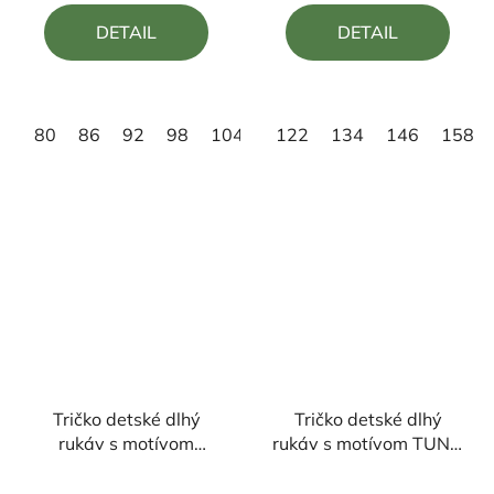
5,0
5,0
DETAIL
DETAIL
z
z
5
5
hviezdičiek.
hviezdičiek.
80
86
92
98
104
122
134
146
158
Tričko detské dlhý
Tričko detské dlhý
rukáv s motívom
rukáv s motívom TUNG
LABUBU M
TUNG SAHUR
Priemerné
Priemerné