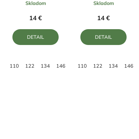
Skladom
Skladom
hodnotenie
hodnotenie
produktu
produktu
14 €
14 €
je
je
5,0
5,0
DETAIL
DETAIL
z
z
5
5
hviezdičiek.
hviezdičiek.
110
122
134
146
158
110
122
134
146