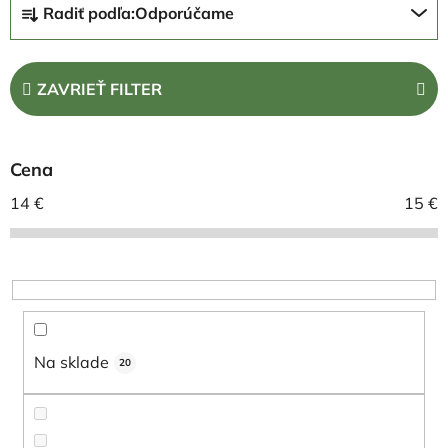
Radiť podľa:
Odporúčame
a
d
e
ZAVRIEŤ FILTER
n
i
e
Cena
p
r
14
€
15
€
o
d
u
k
t
o
Na sklade
20
v