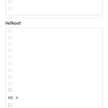
Veľkosť
80
6