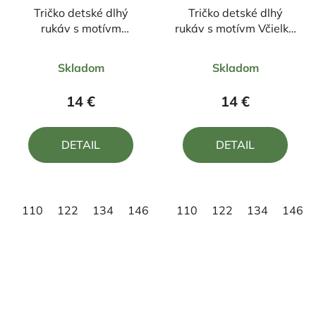
Tričko detské dlhý
Tričko detské dlhý
rukáv s motívm
rukáv s motívm Včielka
Bombardino Crocodilo
Maja
Priemerné
Priemerné
Skladom
Skladom
hodnotenie
hodnotenie
produktu
produktu
14 €
14 €
je
je
5,0
5,0
DETAIL
DETAIL
z
z
5
5
hviezdičiek.
hviezdičiek.
110
122
134
146
158
110
122
134
146