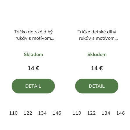
Tričko detské dlhý
Tričko detské dlhý
rukáv s motívom
rukáv s motívom
BLACK PINK
STITCH srdce
Priemerné
Priemerné
Skladom
Skladom
hodnotenie
hodnotenie
produktu
produktu
14 €
14 €
je
je
5,0
5,0
DETAIL
DETAIL
z
z
5
5
hviezdičiek.
hviezdičiek.
110
122
134
146
158
110
122
134
146