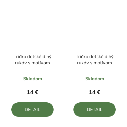
Tričko detské dlhý
Tričko detské dlhý
rukáv s motívom
rukáv s motívom
STRAY KIDS
STRAY KIDS /R
Priemerné
Priemerné
Skladom
Skladom
hodnotenie
hodnotenie
produktu
produktu
14 €
14 €
je
je
5,0
5,0
DETAIL
DETAIL
z
z
5
5