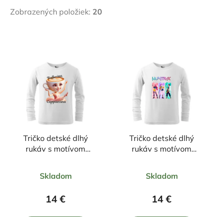
Zobrazených položiek:
20
V
ý
p
i
s
p
r
o
Tričko detské dlhý
Tričko detské dlhý
d
rukáv s motívom
rukáv s motívom
u
Ballerina cappuccina
Huntrix
k
Priemerné
Priemerné
Skladom
Skladom
t
hodnotenie
hodnotenie
o
produktu
produktu
14 €
14 €
v
je
je