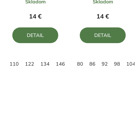
Skladom
Skladom
hodnotenie
hodnotenie
produktu
produktu
14 €
14 €
je
je
5,0
5,0
DETAIL
DETAIL
z
z
5
5
hviezdičiek.
hviezdičiek.
110
122
134
146
158
80
86
92
98
104