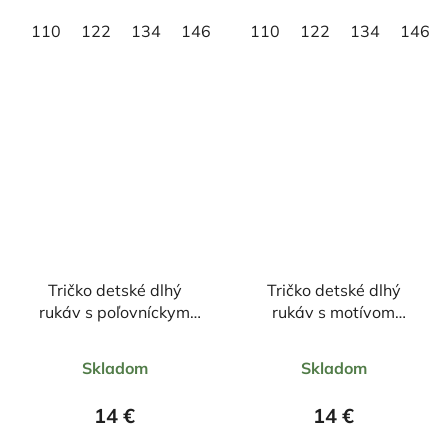
hviezdičiek.
hviezdičiek.
110
122
134
146
158
110
122
134
146
Tričko detské dlhý
Tričko detské dlhý
rukáv s poľovníckym
rukáv s motívom
motívom Veverička
Chimpanzini Bananini
Priemerné
Priemerné
VE25
Skladom
Skladom
hodnotenie
hodnotenie
produktu
produktu
14 €
14 €
je
je