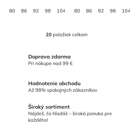
hviezdičiek.
hviezdičiek.
80
86
92
98
104
80
86
92
98
104
20
položiek celkom
O
v
l
Doprava zdarma
á
d
Pri nákupe nad 99 €
a
c
i
Hodnotenie obchodu
e
Až 98% spokojných zákazníkov
p
r
Široký sortiment
v
Nájdeš, čo hľadáš – široká ponuka pre
k
každého!
y
v