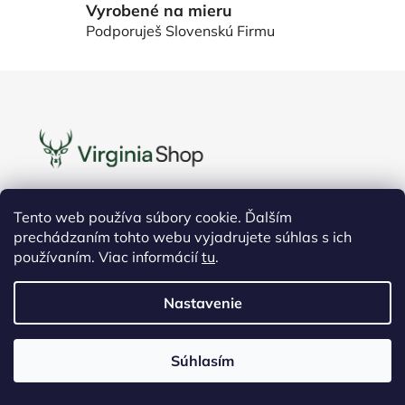
ý
Vyrobené na mieru
p
Podporuješ Slovenskú Firmu
i
s
Z
u
á
p
ä
t
i
Tento web používa súbory cookie. Ďalším
e
Kontakt
prechádzaním tohto webu vyjadrujete súhlas s ich
používaním. Viac informácií
tu
.
info@virginiashop.sk
Nastavenie
+421 915 055 642
Súhlasím