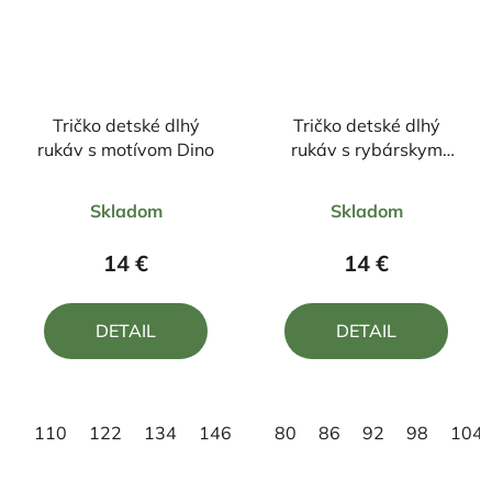
Tričko detské dlhý
Tričko detské dlhý
rukáv s motívom Dino
rukáv s rybárskym
motívom Kapor FKN2
Priemerné
Priemerné
Skladom
Skladom
hodnotenie
hodnotenie
produktu
produktu
14 €
14 €
je
je
5,0
5,0
DETAIL
DETAIL
z
z
5
5
hviezdičiek.
hviezdičiek.
110
122
134
146
158
80
86
92
98
104