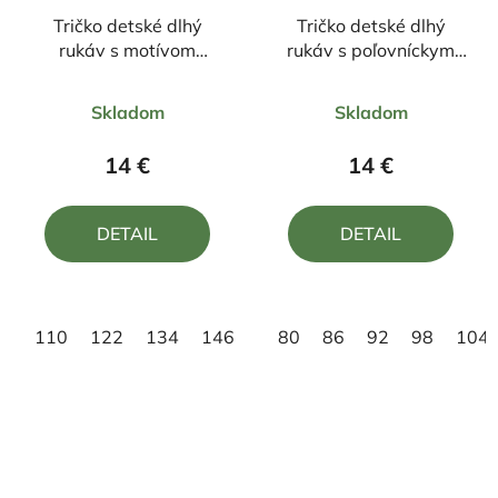
Tričko detské dlhý
Tričko detské dlhý
rukáv s motívom
rukáv s poľovníckym
Spongebob a Patrik
motívom Medveď FM3
Priemerné
Priemerné
Skladom
Skladom
hodnotenie
hodnotenie
produktu
produktu
14 €
14 €
je
je
5,0
5,0
DETAIL
DETAIL
z
z
5
5
hviezdičiek.
hviezdičiek.
110
122
134
146
158
80
86
92
98
104