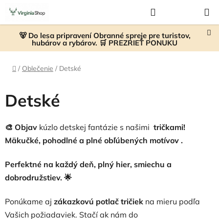
Prejsť
Hľadať
NÁKUP
na
KOŠÍK
obsah
🐻 Do lesa pripravení Obranné spreje pre turistov,
hubárov a rybárov. 🛒 PREZRIEŤ PONUKU
Domov
/
Oblečenie
/
Detské
Detské
🎨 Objav
kúzlo detskej fantázie s našimi
tričkami!
Mäkučké, pohodlné a plné obľúbených motívov
.
Perfektné na každý deň, plný hier, smiechu a
dobrodružstiev. 🌟
Ponúkame aj
zákazkovú potlač tričiek
na mieru podľa
Vašich požiadaviek. Stačí ak nám do