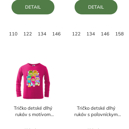
5,0
5,0
DETAIL
DETAIL
z
z
5
5
hviezdičiek.
hviezdičiek.
110
122
134
146
158
122
134
146
158
Tričko detské dlhý
Tričko detské dlhý
rukáv s motívom
rukáv s poľovníckym
LABUBU
motívom Jeleň FJ6
Priemerné
Priemerné