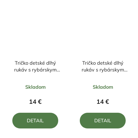
Tričko detské dlhý
Tričko detské dlhý
rukáv s rybárskym
rukáv s rybárskym
motívom Pstruh FPN1
motívom Zubáč Z25
Priemerné
Priemerné
Skladom
Skladom
hodnotenie
hodnotenie
produktu
produktu
14 €
14 €
je
je
5,0
5,0
DETAIL
DETAIL
z
z
5
5