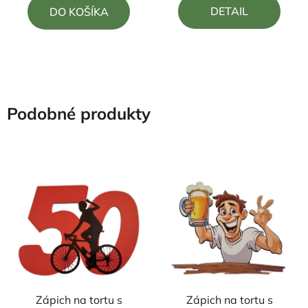
DETAIL
DO KOŠÍKA
z
z
5
5
hviezdičiek.
hviezdičiek.
Podobné produkty
Zápich na tortu s
Zápich na tortu s