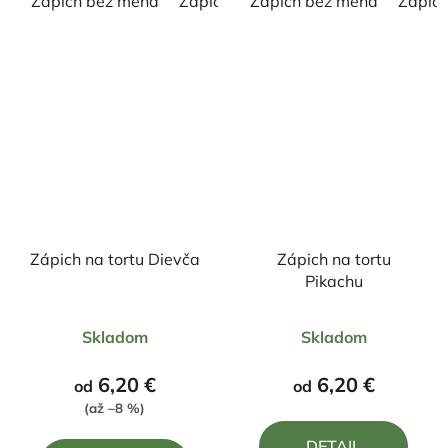
Zápich bez mena
Zápich s menom
Zápich bez mena
Zápic
Zápich na tortu Dievča
Zápich na tortu
Pikachu
Priemerné
Priemerné
Skladom
Skladom
hodnotenie
hodnotenie
produktu
produktu
6,20 €
6,20 €
od
od
je
je
(až –8 %)
4,0
5,0
DETAIL