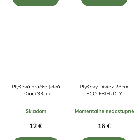
z
z
5
5
hviezdičiek.
hviezdičiek.
Plyšová hračka Jeleň
Plyšový Diviak 28cm
ležiaci 33cm
ECO-FRIENDLY
Priemerné
Priemerné
Skladom
Momentálne nedostupné
hodnotenie
hodnotenie
produktu
produktu
12 €
16 €
je
je
5,0
5,0