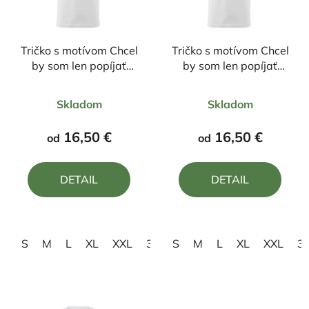
Tričko s motívom Chcel
Tričko s motívom Chcel
by som len popíjať
by som len popíjať
pivko a flákať sa s
pivko a flákať sa s
Priemerné
Priemerné
mojím buldogom
mojím pitbullom
Skladom
Skladom
hodnotenie
hodnotenie
produktu
produktu
16,50 €
16,50 €
od
od
je
je
4,0
4,0
DETAIL
DETAIL
z
z
5
5
hviezdičiek.
hviezdičiek.
S
M
L
XL
XXL
3XL
S
4XL
M
L
XL
XXL
3