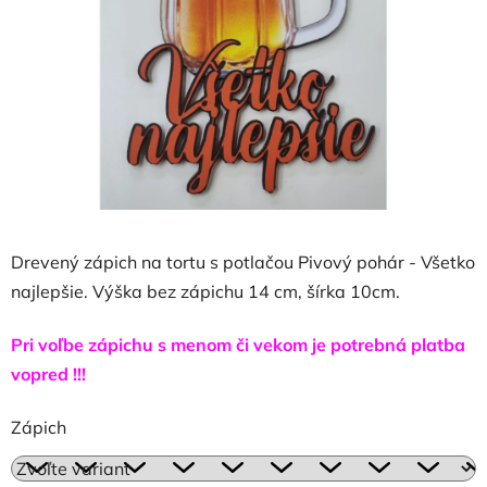
hviezdičiek.
Drevený zápich na tortu s potlačou Pivový pohár - Všetko
najlepšie. Výška bez zápichu 14 cm, šírka 10cm.
Pri voľbe zápichu s menom či vekom je potrebná platba
vopred !!!
Zápich