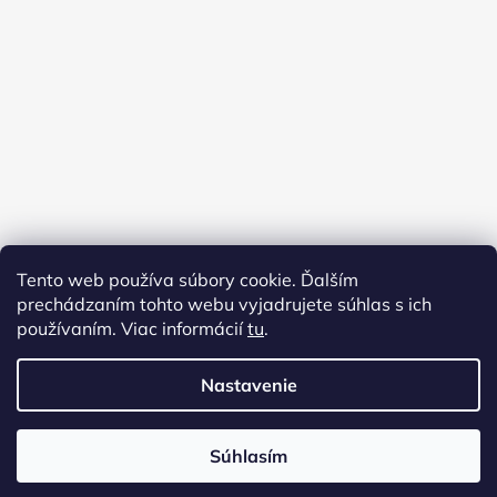
Tento web používa súbory cookie. Ďalším
prechádzaním tohto webu vyjadrujete súhlas s ich
používaním. Viac informácií
tu
.
Nastavenie
Vytvoril Shoptet
Súhlasím
Copyright 2026
Virginia shop
. Všetky práva
vyhradené.