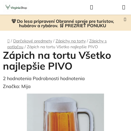
Prejsť
Hľadať
NÁKUP
na
KOŠÍK
obsah
🐻 Do lesa pripravení Obranné spreje pre turistov,
hubárov a rybárov. 🛒 PREZRIEŤ PONUKU
Domov
/
Darčekové predmety
/
Zápichy na torty
/
Zápichy s
potlačou
/
Zápich na tortu Všetko najlepšie PIVO
Zápich na tortu Všetko
najlepšie PIVO
Priemerné
2 hodnotenia
Podrobnosti hodnotenia
hodnotenie
Značka:
Mija
produktu
je
5,0
z
5