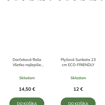
Darčeková fľaša
Plyšová Surikata 23
Všetko najlepšie
cm ECO-FRIENDLY
1000ml
Priemerné
Priemerné
Skladom
Skladom
hodnotenie
hodnotenie
produktu
produktu
14,50 €
12 €
je
je
5,0
5,0
DO KOŠÍKA
DO KOŠÍKA