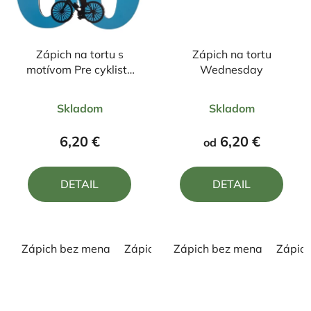
Zápich na tortu s
Zápich na tortu
motívom Pre cyklistu
Wednesday
"60"
Priemerné
Priemerné
Skladom
Skladom
hodnotenie
hodnotenie
produktu
produktu
6,20 €
6,20 €
od
je
je
5,0
5,0
DETAIL
DETAIL
z
z
5
5
hviezdičiek.
hviezdičiek.
Zápich bez mena
Zápich s menom
Zápich bez mena
Zápic