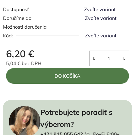
Dostupnosť
Zvoľte variant
Zvoľte variant
Možnosti doručenia
Kód:
Zvoľte variant
6,20 €
5,04 € bez DPH
Jednotková cena:
DO KOŠÍKA
Potrebujete poradiť s
výberom?
+421 915 055 642
Po–Pi 8:00–