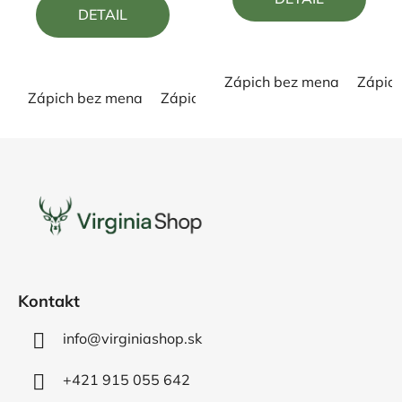
z
z
DETAIL
5
5
hviezdičiek.
hviezdičiek.
Zápich bez mena
Zápic
Zápich bez mena
Zápich s menom
Z
á
p
ä
t
i
e
Kontakt
info@virginiashop.sk
+421 915 055 642