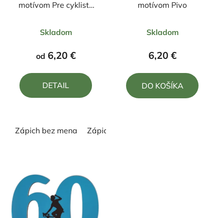
motívom Pre cyklistu
motívom Pivo
"50"
Priemerné
Priemerné
Skladom
Skladom
hodnotenie
hodnotenie
produktu
produktu
6,20 €
6,20 €
od
je
je
5,0
5,0
DETAIL
DO KOŠÍKA
z
z
5
5
hviezdičiek.
hviezdičiek.
Zápich bez mena
Zápich s menom