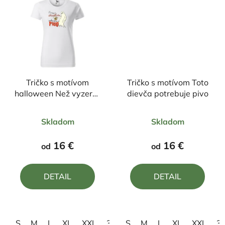
Tričko s motívom
Tričko s motívom Toto
halloween Než vyzerať
dievča potrebuje pivo
strašlivo radšej skočím
Priemerné
Priemerné
na pivo
Skladom
Skladom
hodnotenie
hodnotenie
produktu
produktu
16 €
16 €
od
od
je
je
5,0
5,0
DETAIL
DETAIL
z
z
5
5
hviezdičiek.
hviezdičiek.
S
M
L
XL
XXL
3XL
S
M
L
XL
XXL
3