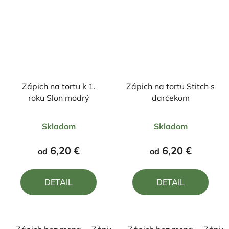
Zápich na tortu k 1.
Zápich na tortu Stitch s
roku Slon modrý
darčekom
Priemerné
Priemerné
Skladom
Skladom
hodnotenie
hodnotenie
produktu
produktu
6,20 €
6,20 €
od
od
je
je
5,0
5,0
DETAIL
DETAIL
z
z
5
5
hviezdičiek.
hviezdičiek.