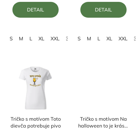
5,0
5,0
DETAIL
DETAIL
z
z
5
5
hviezdičiek.
hviezdičiek.
S
M
L
XL
XXL
3XL
S
M
L
XL
XXL
3
Tričko s motívom Toto
Tričko s motívom Na
dievča potrebuje pivo
halloween to je krása,
miesto mopu metla
Priemerné
Priemerné