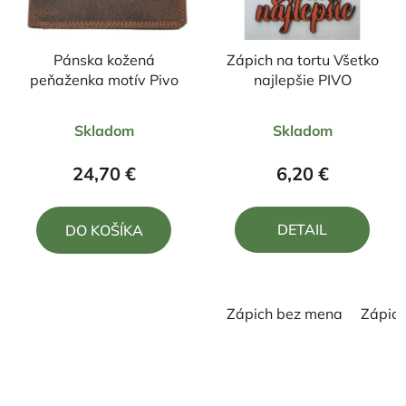
Pánska kožená
Zápich na tortu Všetko
peňaženka motív Pivo
najlepšie PIVO
Priemerné
Priemerné
Skladom
Skladom
hodnotenie
hodnotenie
produktu
produktu
24,70 €
6,20 €
je
je
5,0
5,0
DETAIL
DO KOŠÍKA
z
z
5
5
hviezdičiek.
hviezdičiek.
Zápich bez mena
Zápic