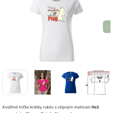
5,0
z
5
hviezdičiek.
Kvalitné tričko krátky rukáv s vtipným motívom
Než