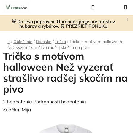
Prejsť
Hľadať
NÁKUP
na
KOŠÍK
obsah
🐻 Do lesa pripravení Obranné spreje pre turistov,
hubárov a rybárov. 🛒 PREZRIEŤ PONUKU
Domov
/
Oblečenie
/
Dámske
/
Tričká
/
Tričko s motívom halloween
Než vyzerať strašlivo radšej skočím na pivo
Tričko s motívom
halloween Než vyzerať
strašlivo radšej skočím na
pivo
Priemerné
2 hodnotenia
Podrobnosti hodnotenia
hodnotenie
Značka:
Mija
produktu
je