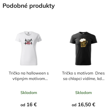
Podobné produkty
Tričko na halloween s
Tričko s motívom Dnes
vtipným motívom
sa chlapci vidíme, kde
Bosorky
inde než na pive
Priemerné
Priemerné
Skladom
Skladom
hodnotenie
hodnotenie
produktu
produktu
16 €
16,50 €
od
od
je
je