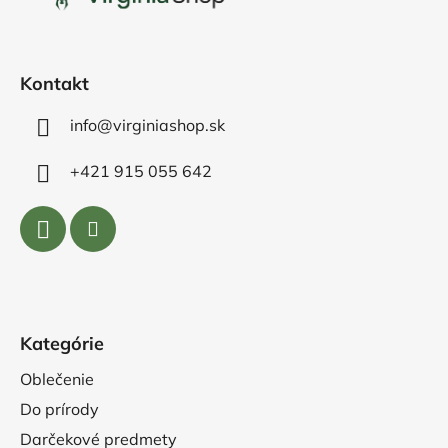
t
i
e
Kontakt
info@virginiashop.sk
+421 915 055 642
Kategórie
Oblečenie
Do prírody
Darčekové predmety