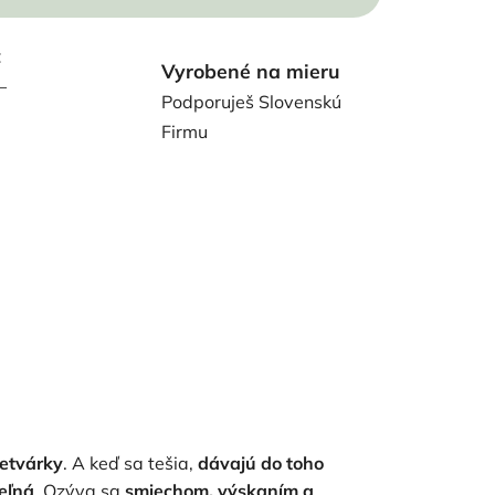
t
Vyrobené na mieru
–
Podporuješ Slovenskú
Firmu
retvárky
. A keď sa tešia,
dávajú do toho
eľná
. Ozýva sa
smiechom, výskaním a