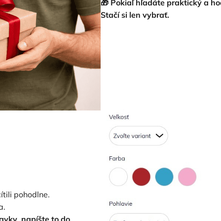
🎁 Pokiaľ hľadáte praktický a h
Stačí si len vybrať.
cítili pohodlne.
a.
davky
,
napíšte to do