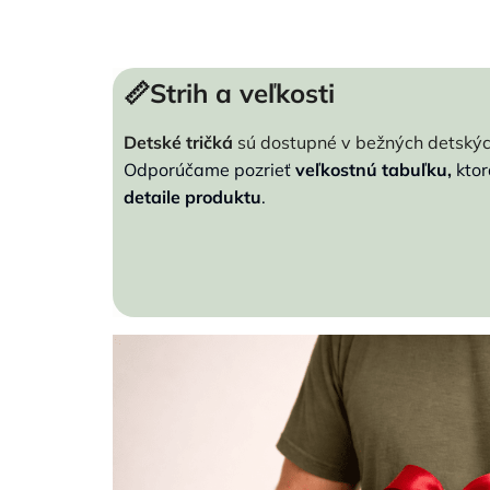
📏Strih a veľkosti
Detské tričká
sú dostupné v bežných detskýc
Odporúčame pozrieť
veľkostnú tabuľku,
kto
detaile produktu
.