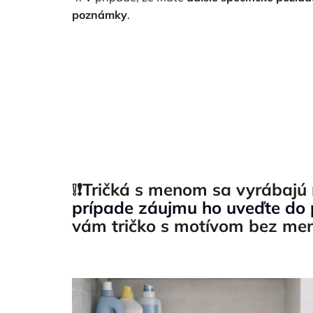
poznámky
.
❕❗Tričká s menom sa vyrábajú 
prípade záujmu ho uveďte do
vám tričko s motívom bez me