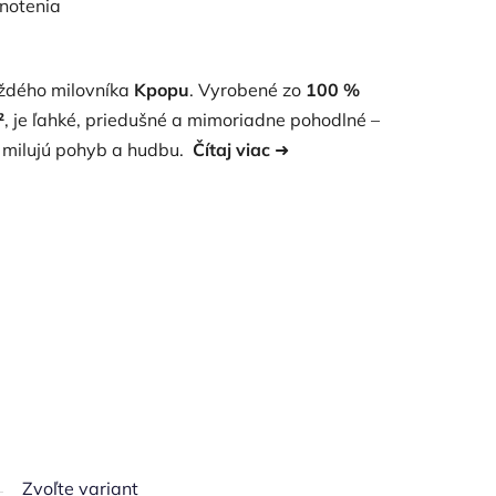
notenia
aždého milovníka
Kpopu
. Vyrobené zo
100 %
²
, je ľahké, priedušné a mimoriadne pohodlné –
ré milujú pohyb a hudbu.
Čítaj viac
➜
Zvoľte variant