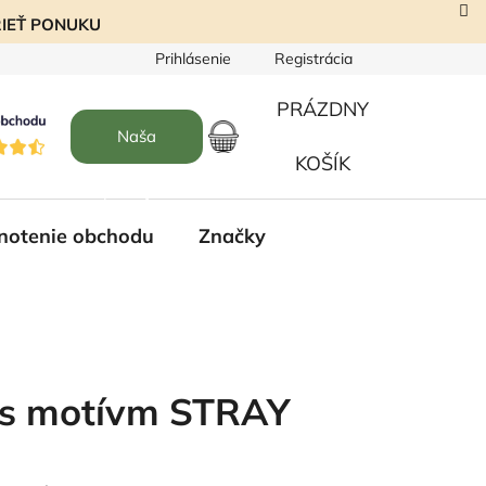
EZRIEŤ PONUKU
Prihlásenie
Registrácia
PRÁZDNY
Naša
NÁKUPNÝ
KOŠÍK
predajňa
KOŠÍK
notenie obchodu
Značky
é s motívm STRAY