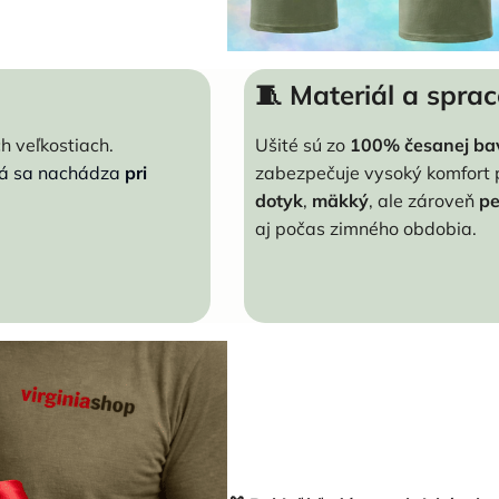
🧵 Materiál a spra
h veľkostiach.
Ušité sú zo
100% česanej ba
rá sa nachádza
pri
zabezpečuje vysoký komfort pr
dotyk
,
mäkký
, ale zároveň
p
aj počas zimného obdobia.