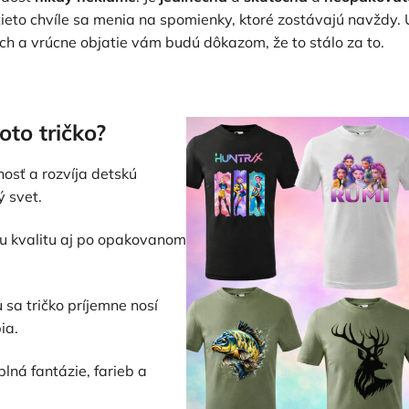
e tieto chvíle sa menia na spomienky, ktoré zostávajú navžd
ach a vrúcne objatie vám budú dôkazom, že to stálo za to.
oto tričko?
nosť a rozvíja detskú
ý svet.
oju kvalitu aj po opakovanom
 sa tričko príjemne nosí
ia.
lná fantázie, farieb a