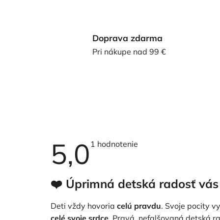
Doprava zdarma
Pri nákupe nad 99 €
5,0
Priemerné
1 hodnotenie
hodnotenie
produktu
je
5,0
❤️ Úprimná detská radosť vás
z
5
hviezdičiek.
Deti vždy hovoria
celú pravdu
. Svoje pocity vy
celé svoje srdce
. Pravá, nefalšovaná detská r