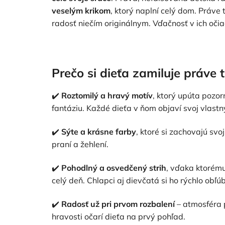
veselým krikom
, ktorý naplní celý dom. Práv
radosť niečím originálnym. Vďačnosť v ich oči
Prečo si dieťa zamiluje práve t
✔️
Roztomilý a hravý motív
, ktorý upúta pozor
fantáziu. Každé dieťa v ňom objaví svoj vlastn
✔️
Sýte a krásne farby
, ktoré si zachovajú sv
praní a žehlení.
✔️
Pohodlný a osvedčený strih
, vďaka ktorému
celý deň. Chlapci aj dievčatá si ho rýchlo obľúb
✔️
Radosť už pri prvom rozbalení
– atmosféra p
hravosti očarí dieťa na prvý pohľad.