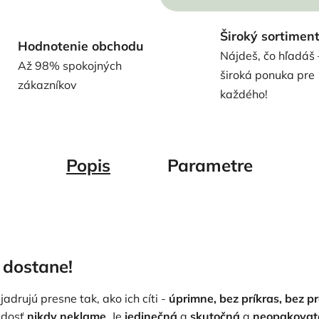
Široký sortimen
Hodnotenie obchodu
Nájdeš, čo hľadáš 
Až 98% spokojných
široká ponuka pre
zákazníkov
každého!
Popis
Parametre
 dostane!
jadrujú presne tak, ako ich cíti -
úprimne, bez príkras, bez p
adosť
nikdy neklame
. Je
jedinečná
a
skutočná
a
neopakovat