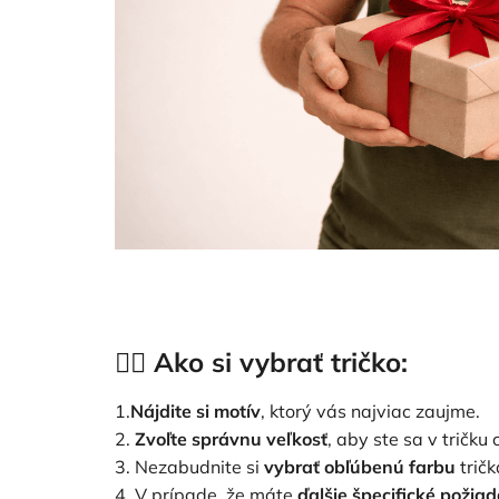
👉🏻 Ako si vybrať tričko:
1.
Nájdite si motív
, ktorý vás najviac zaujme.
2.
Zvoľte správnu veľkosť
, aby ste sa v tričku 
3. Nezabudnite si
vybrať obľúbenú farbu
tričk
4. V prípade, že máte
ďalšie špecifické požia