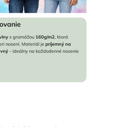
covanie
vlny
s gramážou
160g/m2
, ktorá
i nosení. Materiál je
príjemný na
evný
- ideálny na každodenné nosenie