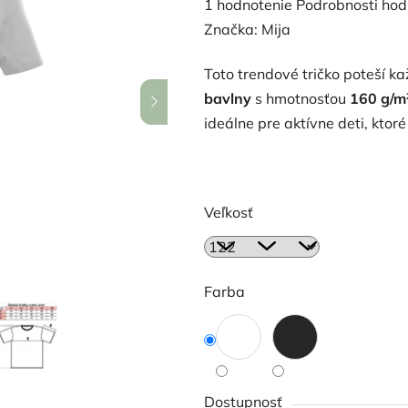
Priemerné
1 hodnotenie
Podrobnosti hod
hodnotenie
Značka:
Mija
produktu
Toto trendové tričko poteší k
je
bavlny
s hmotnosťou
160 g/m
5,0
ideálne pre aktívne deti, kto
z
5
hviezdičiek.
Veľkosť
Farba
Dostupnosť