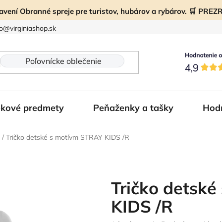
ravení Obranné spreje pre turistov, hubárov a rybárov. 🛒 PR
fo@virginiashop.sk
kové predmety
Peňaženky a tašky
Hod
/
Tričko detské s motívm STRAY KIDS /R
Tričko detsk
KIDS /R