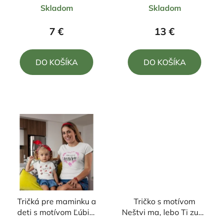
Skladom
Skladom
hodnotenie
hodnotenie
produktu
produktu
7 €
13 €
je
je
5,0
5,0
DO KOŠÍKA
DO KOŠÍKA
z
z
5
5
hviezdičiek.
hviezdičiek.
Tričká pre maminku a
Tričko s motívom
deti s motívom Ľúbim
Neštvi ma, lebo Ti zuby