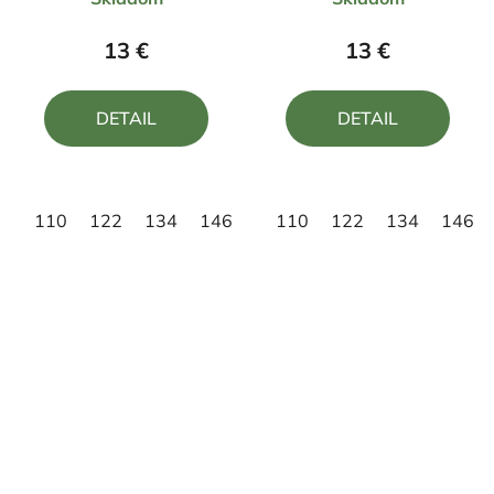
hodnotenie
hodnotenie
produktu
produktu
13 €
13 €
je
je
5,0
5,0
DETAIL
DETAIL
z
z
5
5
hviezdičiek.
hviezdičiek.
110
122
134
146
158
110
122
134
146