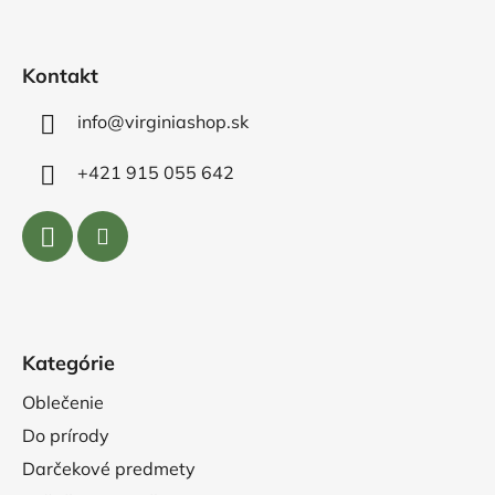
t
i
e
Kontakt
info@virginiashop.sk
+421 915 055 642
Kategórie
Oblečenie
Do prírody
Darčekové predmety