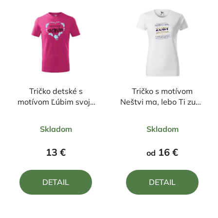
Tričko detské s
Tričko s motívom
motívom Ľúbim svoju
Neštvi ma, lebo Ti zuby
sestričku
spočítam aj keď nie
Priemerné
Priemerné
som zubárka
Skladom
Skladom
hodnotenie
hodnotenie
produktu
produktu
13 €
16 €
od
je
je
5,0
4,0
DETAIL
DETAIL
z
z
5
5
hviezdičiek.
hviezdičiek.