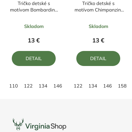
Tričko detské s
Tričko detské s
motívom Bombardino
motívom Chimpanzini
Crocodilo
Bananini
Priemerné
Priemerné
Skladom
Skladom
hodnotenie
hodnotenie
produktu
produktu
13 €
13 €
je
je
5,0
5,0
DETAIL
DETAIL
z
z
5
5
hviezdičiek.
hviezdičiek.
110
122
134
146
158
122
134
146
158
Z
á
p
ä