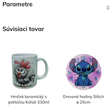
Parametre
Súvisiaci tovar
Hrnček keramický s
Drevené hodiny Stitch
potlačou Kohút 330ml
ø 25cm
Priemerné
Priemerné