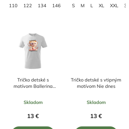
110
122
134
146
158
S
M
L
XL
XXL
3
Tričko detské s
Tričko detské s vtipným
motívom Ballerina
motívom Nie dnes
Cappuccina
Priemerné
Priemerné
Skladom
Skladom
hodnotenie
hodnotenie
produktu
produktu
13 €
13 €
je
je
5,0
5,0