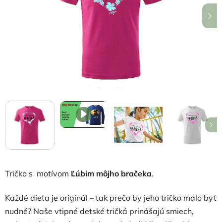
hviezdičiek.
Tričko s motívom
Ľúbim môjho bračeka
.
Každé dieťa je originál – tak prečo by jeho tričko malo byť
nudné? Naše vtipné detské tričká prinášajú smiech,