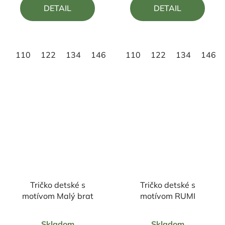
DETAIL
DETAIL
z
z
5
5
hviezdičiek.
hviezdičiek.
110
122
134
146
158
110
122
134
146
Tričko detské s
Tričko detské s
motívom Malý brat
motívom RUMI
Priemerné
Priemerné
Skladom
Skladom