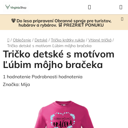
Prejsť
Hľadať
NÁKUP
na
KOŠÍK
obsah
🐻 Do lesa pripravení Obranné spreje pre turistov,
hubárov a rybárov. 🛒 PREZRIEŤ PONUKU
Domov
/
Oblečenie
/
Detské
/
Tričko krátky rukáv
/
Vtipné tričká
/
Tričko detské s motívom Ľúbim môjho bračeka
Tričko detské s motívom
Ľúbim môjho bračeka
Priemerné
1 hodnotenie
Podrobnosti hodnotenia
hodnotenie
Značka:
Mija
produktu
je
5,0
z
5