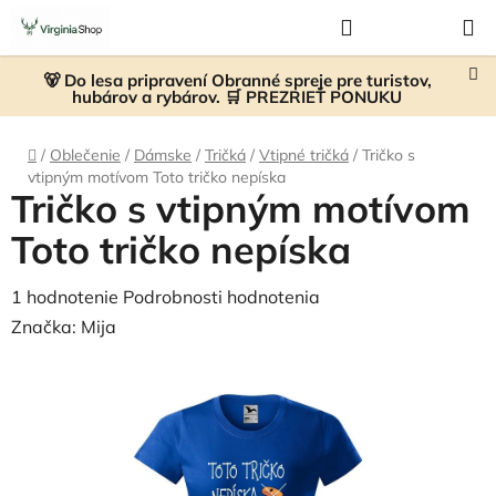
Prejsť
Hľadať
NÁKUP
na
KOŠÍK
obsah
🐻 Do lesa pripravení Obranné spreje pre turistov,
hubárov a rybárov. 🛒 PREZRIEŤ PONUKU
Domov
/
Oblečenie
/
Dámske
/
Tričká
/
Vtipné tričká
/
Tričko s
vtipným motívom Toto tričko nepíska
Tričko s vtipným motívom
Toto tričko nepíska
Priemerné
1 hodnotenie
Podrobnosti hodnotenia
hodnotenie
Značka:
Mija
produktu
je
4,0
z
5