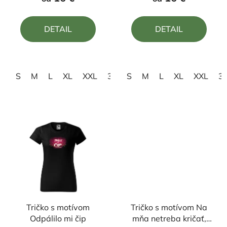
je
je
5,0
5,0
DETAIL
DETAIL
z
z
5
5
hviezdičiek.
hviezdičiek.
S
M
L
XL
XXL
3XL
S
M
L
XL
XXL
3
Tričko s motívom
Tričko s motívom Na
Odpálilo mi čip
mňa netreba kričať,