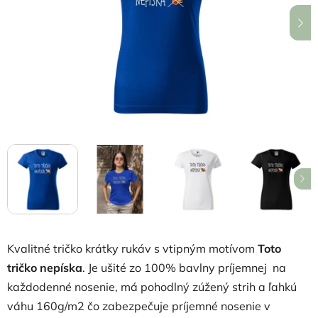
hviezdičiek.
Kvalitné tričko krátky rukáv s vtipným motívom
Toto
tričko nepíska
. Je ušité zo 100% bavlny príjemnej na
každodenné nosenie, má pohodlný zúžený strih a ľahkú
váhu 160g/m2 čo zabezpečuje príjemné nosenie v