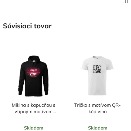
Súvisiaci tovar
Mikina s kapucňou s
Tričko s motívom QR-
vtipným motívom
kód víno
Odpálilo mi čip
Priemerné
Priemerné
Skladom
Skladom
hodnotenie
hodnotenie