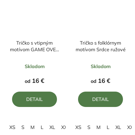
Tričko s vtipným
Tričko s folklórnym
motívom GAME OVER
motívom Srdce ružové
kuchárka
Priemerné
Priemerné
Skladom
Skladom
hodnotenie
hodnotenie
produktu
produktu
16 €
16 €
od
od
je
je
4,0
3,0
DETAIL
DETAIL
z
z
5
5
hviezdičiek.
hviezdičiek.
XS
S
M
L
XL
XXL
XS
3XL
S
M
L
XL
XX