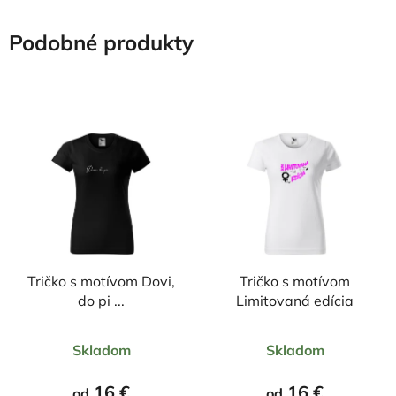
Podobné produkty
Tričko s motívom Dovi,
Tričko s motívom
do pi ...
Limitovaná edícia
Priemerné
Priemerné
Skladom
Skladom
hodnotenie
hodnotenie
produktu
produktu
16 €
16 €
od
od