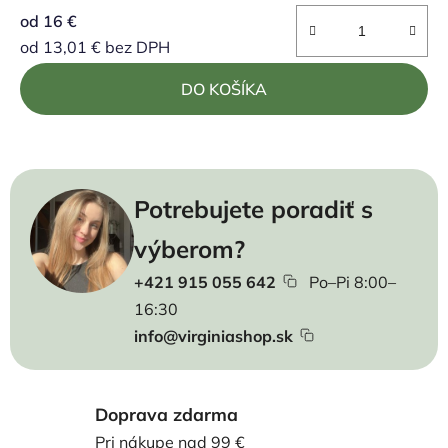
od
16 €
od
13,01 €
bez DPH
Jednotková cena:
DO KOŠÍKA
Potrebujete poradiť s
výberom?
+421 915 055 642
Po–Pi 8:00–
16:30
info@virginiashop.sk
Doprava zdarma
Pri nákupe nad 99 €