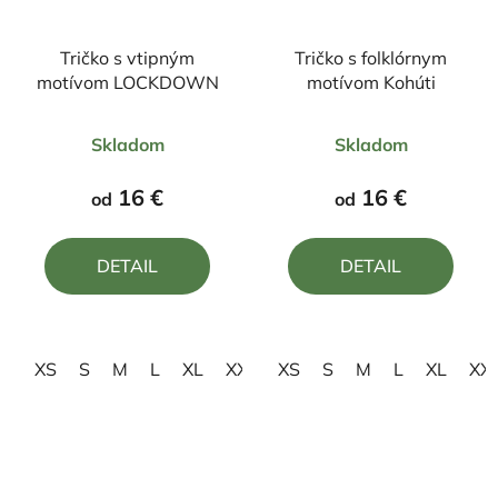
Tričko s vtipným
Tričko s folklórnym
motívom LOCKDOWN
motívom Kohúti
Priemerné
Priemerné
Skladom
Skladom
hodnotenie
hodnotenie
produktu
produktu
16 €
16 €
od
od
je
je
4,0
4,5
DETAIL
DETAIL
z
z
5
5
hviezdičiek.
hviezdičiek.
XS
S
M
L
XL
XXL
XS
3XL
S
M
L
XL
XX