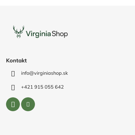
Z
á
p
ä
t
i
e
Kontakt
info@virginiashop.sk
+421 915 055 642