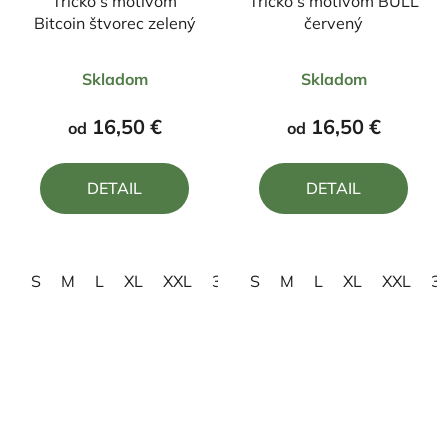
Tričko s motívom
Tričko s motívom BULL
Bitcoin štvorec zelený
červený
Priemerné
Priemerné
Skladom
Skladom
hodnotenie
hodnotenie
produktu
produktu
16,50 €
16,50 €
od
od
je
je
5,0
4,0
DETAIL
DETAIL
z
z
5
5
hviezdičiek.
hviezdičiek.
S
M
L
XL
XXL
3XL
S
4XL
M
L
XL
XXL
3