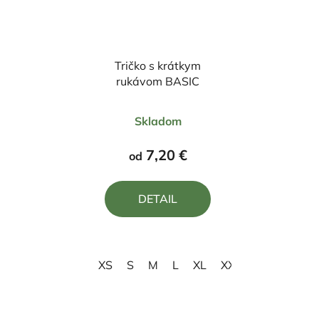
Tričko s krátkym
rukávom BASIC
Priemerné
Skladom
hodnotenie
produktu
7,20 €
od
je
5,0
DETAIL
z
5
hviezdičiek.
XS
S
M
L
XL
XXL
3XL