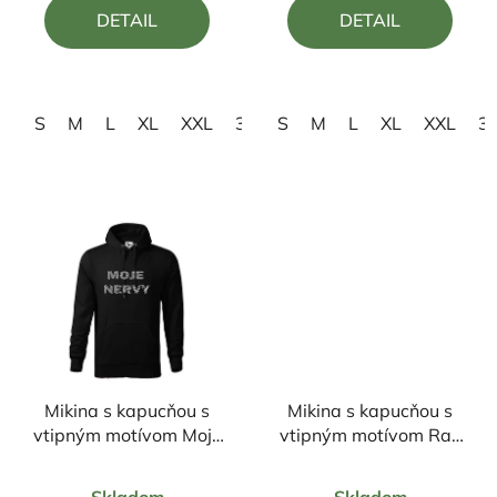
4,0
5,0
DETAIL
DETAIL
z
z
5
5
hviezdičiek.
hviezdičiek.
S
M
L
XL
XXL
3XL
S
M
L
XL
XXL
3
Mikina s kapucňou s
Mikina s kapucňou s
vtipným motívom Moje
vtipným motívom Raz
nervy
ma určite !ebne... biely
Priemerné
Priemerné