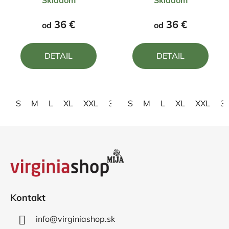
Skladom
Skladom
hodnotenie
hodnotenie
produktu
produktu
36 €
36 €
od
od
je
je
4,0
5,0
DETAIL
DETAIL
z
z
5
5
hviezdičiek.
hviezdičiek.
S
M
L
XL
XXL
3XL
S
M
L
XL
XXL
3
Z
á
p
ä
t
i
Kontakt
e
info
@
virginiashop.sk