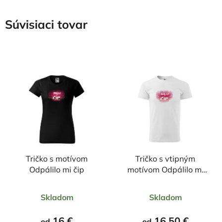
Súvisiaci tovar
Tričko s motívom
Tričko s vtipným
Odpálilo mi čip
motívom Odpálilo mi
čip
Priemerné
Priemerné
Skladom
Skladom
hodnotenie
hodnotenie
produktu
produktu
16 €
16,50 €
od
od