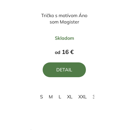
Tričko s motívom Áno
som Magister
Priemerné
Skladom
hodnotenie
produktu
16 €
od
je
5,0
DETAIL
z
5
hviezdičiek.
S
M
L
XL
XXL
3XL