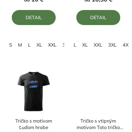
je
je
4,0
5,0
DETAIL
DETAIL
z
z
5
5
hviezdičiek.
hviezdičiek.
S
M
L
XL
XXL
3XL
L
XL
XXL
3XL
4XL
Tričko s motívom
Tričko s vtipným
Ľuďom hrabe
motívom Toto tričko