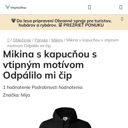
Prejsť
Hľadať
NÁKUP
na
KOŠÍK
obsah
🐻 Do lesa pripravení Obranné spreje pre turistov,
hubárov a rybárov. 🛒 PREZRIEŤ PONUKU
Domov
/
Oblečenie
/
Pánske
/
Mikiny
/
Mikina s kapucňou s vtipným
motívom Odpálilo mi čip
Mikina s kapucňou s
vtipným motívom
Odpálilo mi čip
Priemerné
1 hodnotenie
Podrobnosti hodnotenia
hodnotenie
Značka:
Mija
produktu
je
5,0
z