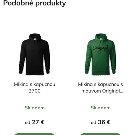
Podobné produkty
Mikina s kapucňou
Mikina s kapucňou s
2700
motívom Original
čierny nápis
Priemerné
Priemerné
Skladom
Skladom
hodnotenie
hodnotenie
produktu
produktu
27 €
36 €
od
od
je
je