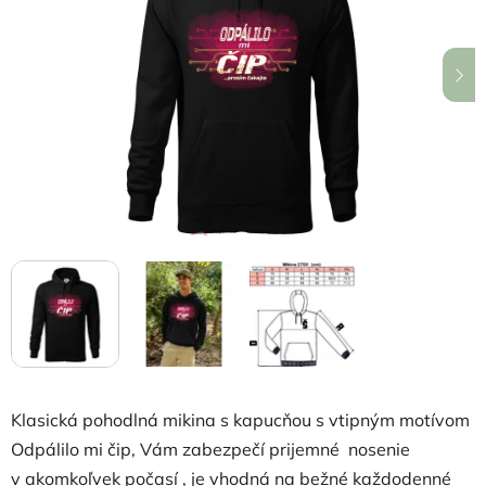
5
hviezdičiek.
Klasická pohodlná mikina s kapucňou s vtipným motívom
Odpálilo mi čip, Vám zabezpečí prijemné nosenie
v akomkoľvek počasí , je vhodná na bežné každodenné