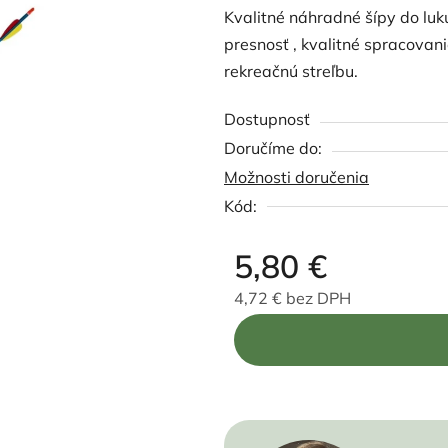
Kvalitné náhradné šípy do luku
produktu
presnosť , kvalitné spracovan
je
rekreačnú streľbu.
0,0
z
Dostupnosť
5
hviezdičiek.
Možnosti doručenia
Kód:
5,80 €
4,72 € bez DPH
Jednotková cena: