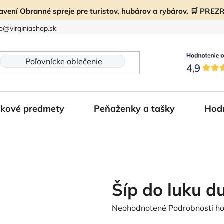
ravení Obranné spreje pre turistov, hubárov a rybárov. 🛒 PR
fo@virginiashop.sk
kové predmety
Peňaženky a tašky
Hod
Šíp do luku d
Priemerné
Neohodnotené
Podrobnosti h
hodnotenie