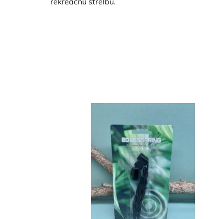
rekreačnú streľbu.