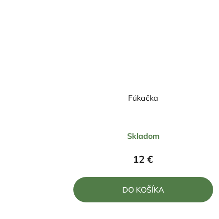
Fúkačka
Priemerné
Skladom
hodnotenie
produktu
12 €
je
4,0
DO KOŠÍKA
z
5