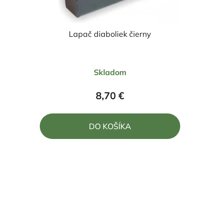
Lapač diaboliek čierny
Priemerné
Skladom
hodnotenie
produktu
8,70 €
je
5,0
DO KOŠÍKA
z
5
hviezdičiek.