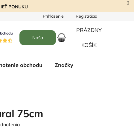
EZRIEŤ PONUKU
Prihlásenie
Registrácia
PRÁZDNY
Naša
NÁKUPNÝ
KOŠÍK
predajňa
KOŠÍK
notenie obchodu
Značky
ural 75cm
odnotenia