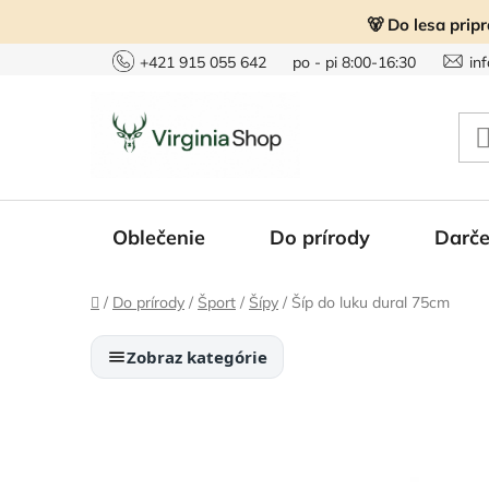
Prejsť
🐻 Do lesa prip
na
obsah
+421 915 055 642
po - pi 8:00-16:30
in
Oblečenie
Do prírody
Darče
Domov
/
Do prírody
/
Šport
/
Šípy
/
Šíp do luku dural 75cm
Zobraz kategórie