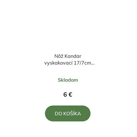
Nôž Kandar
vyskakovací 17/7cm
umelý paroh
Priemerné
Skladom
hodnotenie
produktu
6 €
je
5,0
DO KOŠÍKA
z
5
hviezdičiek.