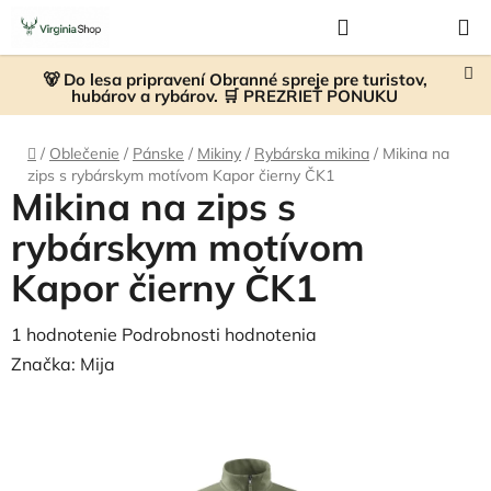
Prejsť
Hľadať
NÁKUP
na
KOŠÍK
obsah
🐻 Do lesa pripravení Obranné spreje pre turistov,
hubárov a rybárov. 🛒 PREZRIEŤ PONUKU
Domov
/
Oblečenie
/
Pánske
/
Mikiny
/
Rybárska mikina
/
Mikina na
zips s rybárskym motívom Kapor čierny ČK1
Mikina na zips s
rybárskym motívom
Kapor čierny ČK1
Priemerné
1 hodnotenie
Podrobnosti hodnotenia
hodnotenie
Značka:
Mija
produktu
je
5,0
z