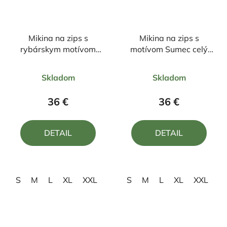
Mikina na zips s
Mikina na zips s
rybárskym motívom
motívom Sumec celý
Ostriež
FSu2
Priemerné
Priemerné
Skladom
Skladom
hodnotenie
hodnotenie
produktu
produktu
36 €
36 €
je
je
4,0
5,0
DETAIL
DETAIL
z
z
5
5
hviezdičiek.
hviezdičiek.
S
M
L
XL
XXL
S
M
L
XL
XXL