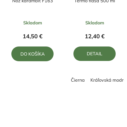
Nôž karambit F163
Termo fľaša 500 ml
Priemerné
Skladom
Skladom
hodnotenie
produktu
14,50 €
12,40 €
je
5,0
DETAIL
DO KOŠÍKA
z
5
hviezdičiek.
Čierna
Kráľovská modrá