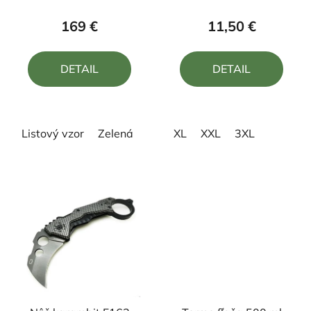
produktu
produktu
169 €
11,50 €
je
je
4,9
5,0
DETAIL
DETAIL
z
z
5
5
hviezdičiek.
hviezdičiek.
Listový vzor
Zelená
XL
XXL
3XL