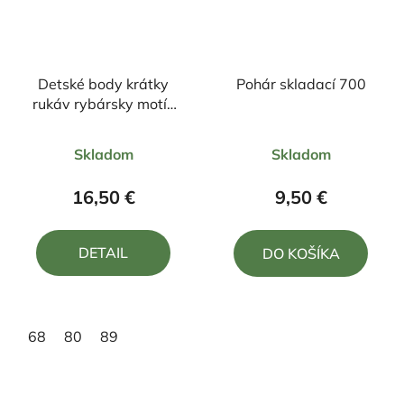
Detské body krátky
Pohár skladací 700
rukáv rybársky motív
kapor FK2
Priemerné
Priemerné
Skladom
Skladom
hodnotenie
hodnotenie
produktu
produktu
16,50 €
9,50 €
je
je
5,0
4,0
DETAIL
DO KOŠÍKA
z
z
5
5
hviezdičiek.
hviezdičiek.
68
80
89