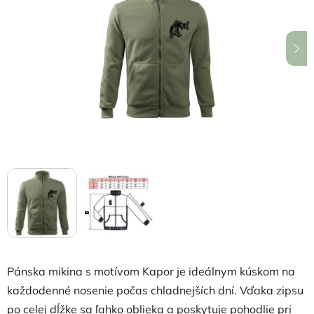
5
hviezdičiek.
Pánska mikina s motívom Kapor je ideálnym kúskom na
každodenné nosenie počas chladnejších dní. Vďaka zipsu
po celej dĺžke sa ľahko oblieka a poskytuje pohodlie pri