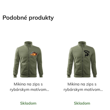
Podobné produkty
Mikina na zips s
Mikina na zips s
rybárskym motívom
rybárskym motívom
Kapor farebný celý FK2
Pstruh čierny celý ČP2
Priemerné
Priemerné
Skladom
Skladom
hodnotenie
hodnotenie