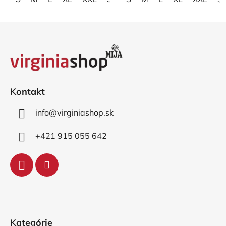
Z
á
p
ä
t
i
Kontakt
e
info
@
virginiashop.sk
+421 915 055 642
Kategórie