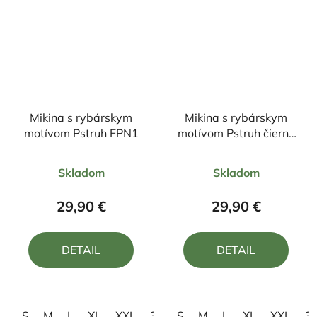
Mikina s rybárskym
Mikina s rybárskym
motívom Pstruh FPN1
motívom Pstruh čierny
ČP2
Priemerné
Priemerné
Skladom
Skladom
hodnotenie
hodnotenie
produktu
produktu
29,90 €
29,90 €
je
je
5,0
4,5
DETAIL
DETAIL
z
z
5
5
hviezdičiek.
hviezdičiek.
S
M
L
XL
XXL
3XL
S
M
L
XL
XXL
3