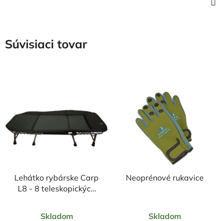
Súvisiaci tovar
Lehátko rybárske Carp
Neoprénové rukavice
L8 - 8 teleskopických
nôh
Priemerné
Priemerné
Skladom
Skladom
hodnotenie
hodnotenie