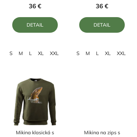
produktu
produktu
36 €
36 €
je
je
5,0
5,0
DETAIL
DETAIL
z
z
5
5
hviezdičiek.
hviezdičiek.
S
M
L
XL
XXL
S
M
L
XL
XXL
Mikina klasická s
Mikina na zips s