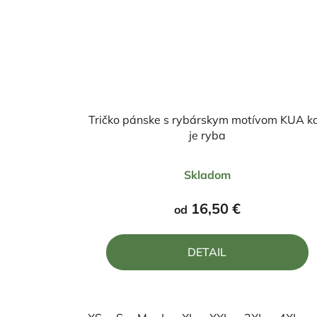
Tričko pánske s rybárskym motívom KUA k
je ryba
Priemerné
Skladom
hodnotenie
produktu
16,50 €
od
je
4,8
DETAIL
z
5
hviezdičiek.