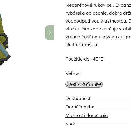
Neoprénové rukavice .
Expanz
produktu
rybárske oblečenie, dobre drž
je
vodoodpudivou vlastnosťou. 
5,0
vložku, čím zabezpečuje stabi
z
vrchná časť na ukazováku , pro
5
okolo zápästia.
hviezdičiek.
Použitie do -40°C.
Veľkosť
Dostupnosť
Možnosti doručenia
Kód: