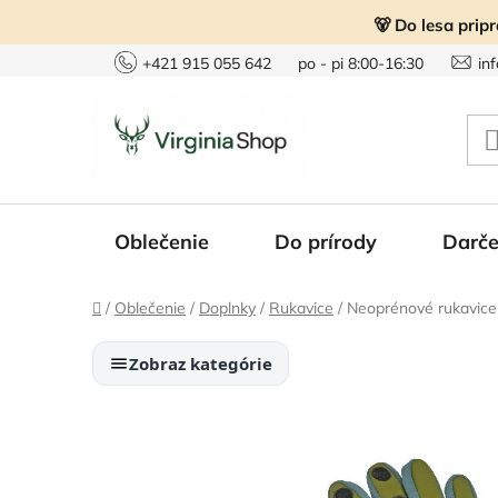
Prejsť
🐻 Do lesa prip
na
obsah
+421 915 055 642
po - pi 8:00-16:30
in
Oblečenie
Do prírody
Darče
Domov
/
Oblečenie
/
Doplnky
/
Rukavice
/
Neoprénové rukavice
Zobraz kategórie