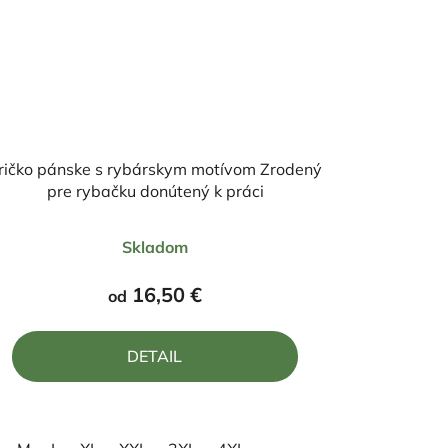
ričko pánske s rybárskym motívom Zrodený
pre rybačku donútený k práci
Priemerné
Skladom
hodnotenie
produktu
16,50 €
od
je
5,0
DETAIL
z
5
hviezdičiek.