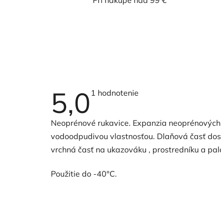
Pri nákupe nad 99 €
5,0
Priemerné
1 hodnotenie
hodnotenie
produktu
je
Neoprénové rukavice.
Expanzia neoprénových m
5,0
z
vodoodpudivou vlastnosťou. Dlaňová časť dost
5
hviezdičiek.
vrchná časť na ukazováku , prostredníku a palc
Použitie do -40°C.