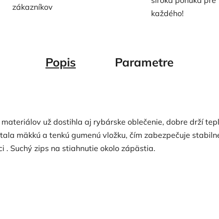
široká ponuka pre
zákazníkov
každého!
Popis
Parametre
ateriálov už dostihla aj rybárske oblečenie, dobre drží tep
ala mäkkú a tenkú gumenú vložku, čím zabezpečuje stabilné
i .
Suchý zips na stiahnutie okolo zápästia.