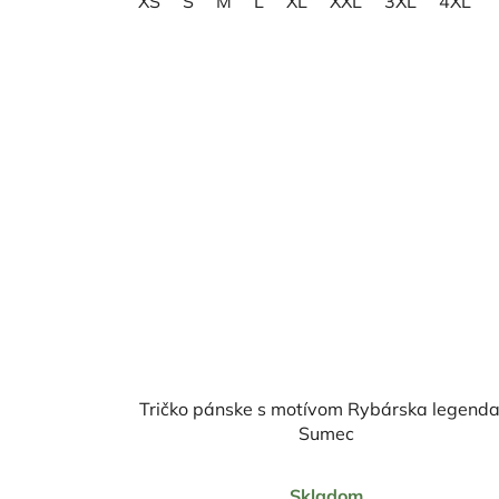
XS
S
M
L
XL
XXL
3XL
4XL
Tričko pánske s motívom Rybárska legenda
Sumec
Priemerné
Skladom