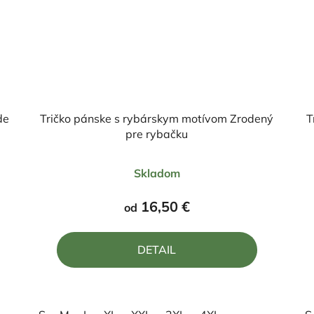
de
Tričko pánske s rybárskym motívom Zrodený
T
pre rybačku
Priemerné
Skladom
hodnotenie
produktu
16,50 €
od
je
4,4
DETAIL
z
5
hviezdičiek.