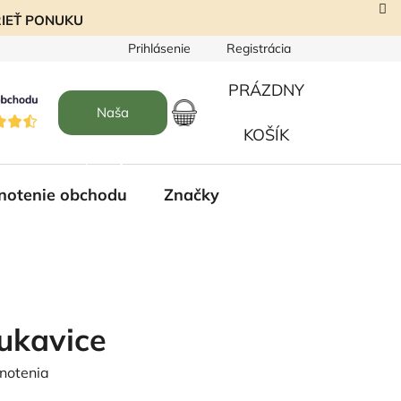
EZRIEŤ PONUKU
Prihlásenie
Registrácia
PRÁZDNY
Naša
NÁKUPNÝ
KOŠÍK
predajňa
KOŠÍK
notenie obchodu
Značky
ukavice
notenia