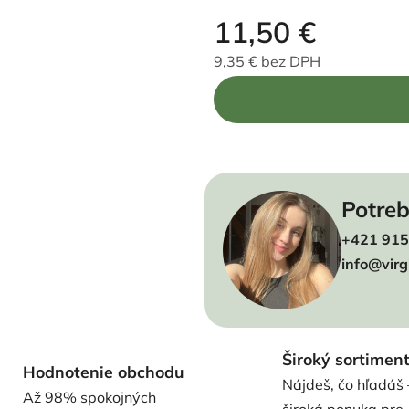
11,50 €
9,35 € bez DPH
Jednotková cena:
Potreb
+421 915
info@virg
Široký sortimen
Hodnotenie obchodu
Nájdeš, čo hľadáš 
Až 98% spokojných