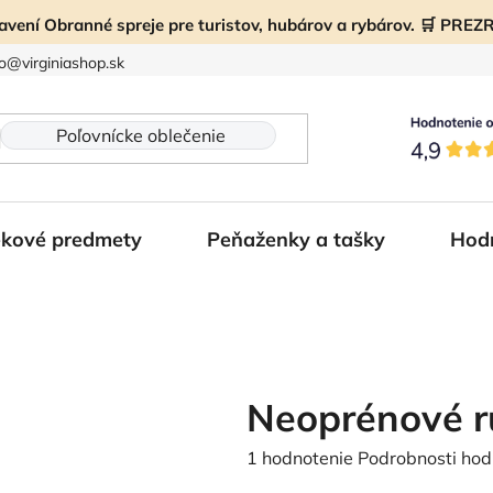
ravení Obranné spreje pre turistov, hubárov a rybárov. 🛒 PR
fo@virginiashop.sk
kové predmety
Peňaženky a tašky
Hod
Neoprénové r
Priemerné
1 hodnotenie
Podrobnosti hod
hodnotenie