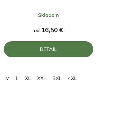
Priemerné
Skladom
hodnotenie
produktu
16,50 €
od
je
4,5
DETAIL
z
5
hviezdičiek.
M
L
XL
XXL
3XL
4XL