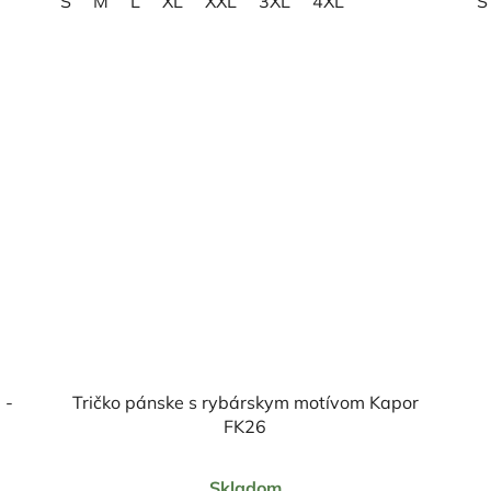
S
M
L
XL
XXL
3XL
4XL
S
 -
Tričko pánske s rybárskym motívom Kapor
FK26
Priemerné
Skladom