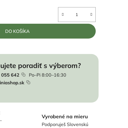
DO KOŠÍKA
ujete poradiť s výberom?
 055 642
Po–Pi 8:00–16:30
iniashop.sk
t
Vyrobené na mieru
–
Podporuješ Slovenskú