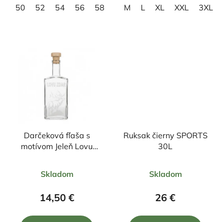
50
52
54
56
58
60
M
62
L
XL
XXL
3XL
Darčeková fľaša s
Ruksak čierny SPORTS
motívom Jeleň Lovu
30L
zdar 1000ml
Priemerné
Priemerné
Skladom
Skladom
hodnotenie
hodnotenie
produktu
produktu
14,50 €
26 €
je
je
5,0
5,0