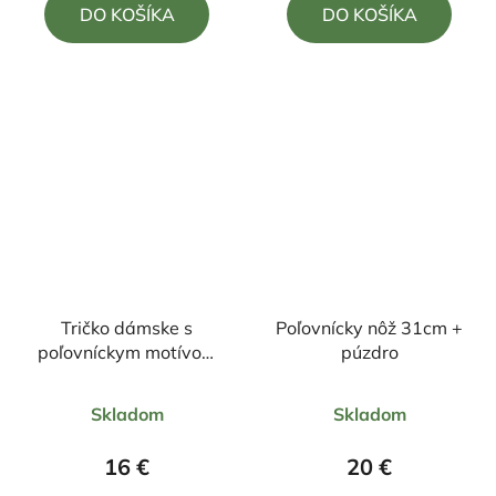
DO KOŠÍKA
DO KOŠÍKA
z
z
5
5
hviezdičiek.
hviezdičiek.
Tričko dámske s
Poľovnícky nôž 31cm +
poľovníckym motívom
púzdro
FD7 Diviak
Priemerné
Priemerné
Skladom
Skladom
hodnotenie
hodnotenie
produktu
produktu
16 €
20 €
je
je