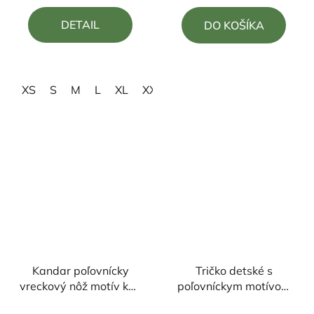
4,0
5,0
DETAIL
DO KOŠÍKA
z
z
5
5
hviezdičiek.
hviezdičiek.
XS
S
M
L
XL
XXL
Kandar poľovnícky
Tričko detské s
vreckový nôž motív kôň
poľovníckym motívom
+klip 23cm/10cm
Jeleň FJ5
Priemerné
Priemerné