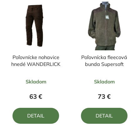
Poľovnícke nohavice
Poľovnícka fleecová
hnedé WANDERLICK
bunda Supersoft
Priemerné
Priemerné
Skladom
Skladom
hodnotenie
hodnotenie
produktu
produktu
63 €
73 €
je
je
5,0
5,0
DETAIL
DETAIL
z
z
5
5
hviezdičiek.
hviezdičiek.