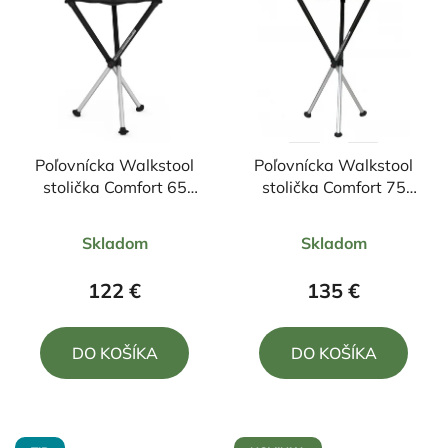
Poľovnícka Walkstool
Poľovnícka Walkstool
stolička Comfort 65
stolička Comfort 75
XXL
XXL
Priemerné
Priemerné
Skladom
Skladom
hodnotenie
hodnotenie
produktu
produktu
122 €
135 €
je
je
5,0
5,0
DO KOŠÍKA
DO KOŠÍKA
z
z
5
5
hviezdičiek.
hviezdičiek.