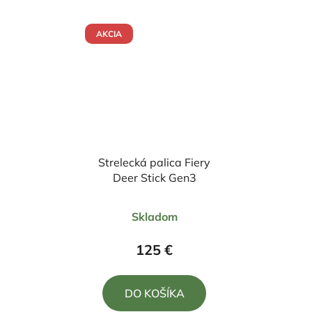
hviezdičiek.
hviezdičiek.
AKCIA
Strelecká palica Fiery
Deer Stick Gen3
Priemerné
Skladom
hodnotenie
produktu
125 €
je
4,5
DO KOŠÍKA
z