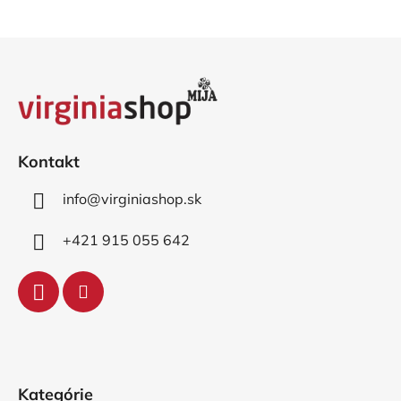
5
hviezdičiek.
Z
á
p
ä
t
i
Kontakt
e
info
@
virginiashop.sk
+421 915 055 642
Kategórie