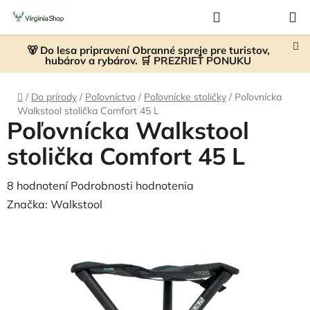
Prejsť
Hľadať
NÁKUP
na
KOŠÍK
obsah
🐻 Do lesa pripravení Obranné spreje pre turistov,
hubárov a rybárov. 🛒 PREZRIEŤ PONUKU
Domov
/
Do prírody
/
Poľovníctvo
/
Poľovnícke stoličky
/
Poľovnícka
Walkstool stolička Comfort 45 L
Poľovnícka Walkstool
stolička Comfort 45 L
Priemerné
8 hodnotení
Podrobnosti hodnotenia
hodnotenie
Značka:
Walkstool
produktu
je
4,9
z
5