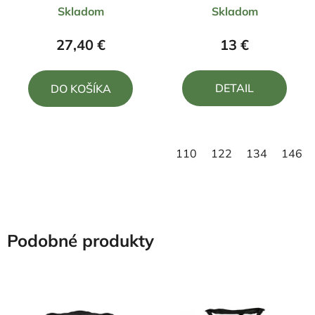
Skladom
Skladom
hodnotenie
hodnotenie
produktu
produktu
27,40 €
13 €
je
je
5,0
5,0
DETAIL
DO KOŠÍKA
z
z
5
5
hviezdičiek.
hviezdičiek.
110
122
134
146
Podobné produkty