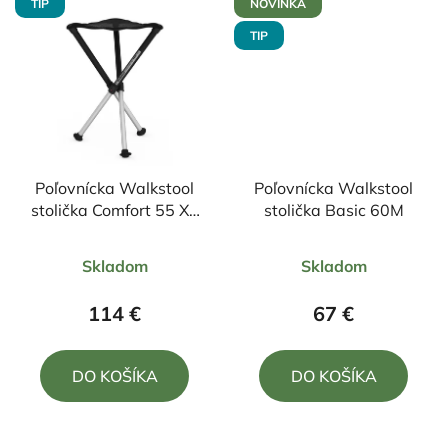
TIP
NOVINKA
TIP
Poľovnícka Walkstool
Poľovnícka Walkstool
stolička Comfort 55 XL
stolička Basic 60M
v
Priemerné
Priemerné
Skladom
Skladom
hodnotenie
hodnotenie
produktu
produktu
114 €
67 €
je
je
4,7
5,0
DO KOŠÍKA
DO KOŠÍKA
z
z
5
5
hviezdičiek.
hviezdičiek.