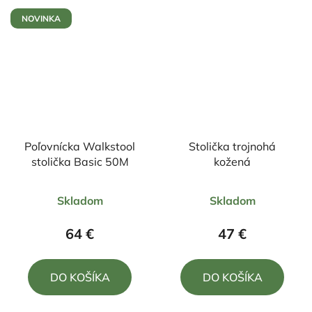
NOVINKA
Poľovnícka Walkstool
Stolička trojnohá
stolička Basic 50M
kožená
Priemerné
Priemerné
Skladom
Skladom
hodnotenie
hodnotenie
produktu
produktu
64 €
47 €
je
je
5,0
4,8
DO KOŠÍKA
DO KOŠÍKA
z
z
5
5