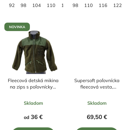
92
98
104
110
116
98
122
110
128
116
134
122
140
NOVINKA
Fleecová detská mikina
Supersoft poľovnícka
na zips s poľovníckym
fleecová vesta,
motívom Jeleň čierny
tmavozelená
Priemerné
Priemerné
Skladom
Skladom
hodnotenie
hodnotenie
produktu
produktu
36 €
69,50 €
od
je
je
5,0
4,7