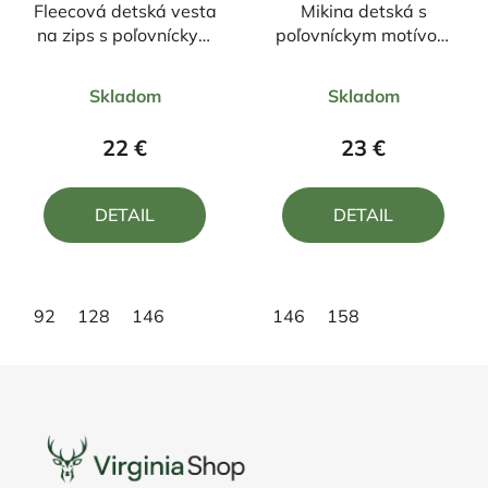
Fleecová detská vesta
Mikina detská s
na zips s poľovníckym
poľovníckym motívom
motívom Jeleň
Medveď FM3
Priemerné
Priemerné
Skladom
Skladom
hodnotenie
hodnotenie
produktu
produktu
22 €
23 €
je
je
5,0
5,0
DETAIL
DETAIL
z
z
5
5
hviezdičiek.
hviezdičiek.
92
128
146
146
158
Z
á
p
ä