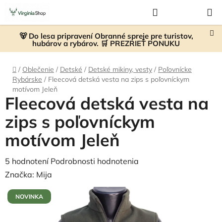
Prejsť
Hľadať
NÁKUP
na
KOŠÍK
obsah
🐻 Do lesa pripravení Obranné spreje pre turistov,
hubárov a rybárov. 🛒 PREZRIEŤ PONUKU
Domov
/
Oblečenie
/
Detské
/
Detské mikiny, vesty
/
Poľovnícke
Rybárske
/
Fleecová detská vesta na zips s poľovníckym
motívom Jeleň
Fleecová detská vesta na
zips s poľovníckym
motívom Jeleň
Priemerné
5 hodnotení
Podrobnosti hodnotenia
hodnotenie
Značka:
Mija
produktu
NOVINKA
je
4,8