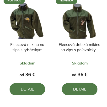
NOVINKA
NOVINKA
Fleecová mikina na
Fleecová detská mikina
zips s rybárskym
na zips s poľovníckym
motívom Kapor
motívom Jeleň farebný
Priemerné
Priemerné
Skladom
Skladom
hodnotenie
hodnotenie
produktu
produktu
36 €
36 €
od
od
je
je
4,8
5,0
DETAIL
DETAIL
z
z
5
5
hviezdičiek.
hviezdičiek.