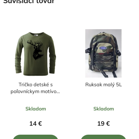
Súvisiaci tovar
Tričko detské s
Ruksak malý 5L
poľovníckym motívom
Jeleň ČJ7 DR
Priemerné
Priemerné
Skladom
Skladom
hodnotenie
hodnotenie
produktu
produktu
14 €
19 €
je
je
5,0
5,0