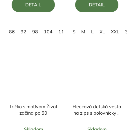
DETAIL
DETAIL
z
z
5
5
hviezdičiek.
hviezdičiek.
86
92
98
104
110
S
116
M
122
L
XL
128
XXL
134
3
Tričko s motívom Život
Fleecová detská vesta
začína po 50
na zips s poľovníckym
motívom Jeleň
Priemerné
Priemerné
Skladom
Skladom