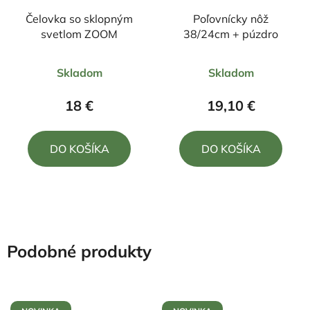
Čelovka so sklopným
Poľovnícky nôž
svetlom ZOOM
38/24cm + púzdro
Priemerné
Priemerné
Skladom
Skladom
hodnotenie
hodnotenie
produktu
produktu
18 €
19,10 €
je
je
4,5
5,0
DO KOŠÍKA
DO KOŠÍKA
z
z
5
5
hviezdičiek.
hviezdičiek.
Podobné produkty