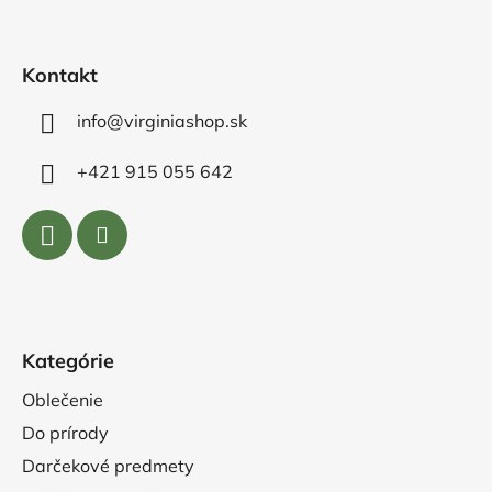
t
i
e
Kontakt
info@virginiashop.sk
+421 915 055 642
Kategórie
Oblečenie
Do prírody
Darčekové predmety