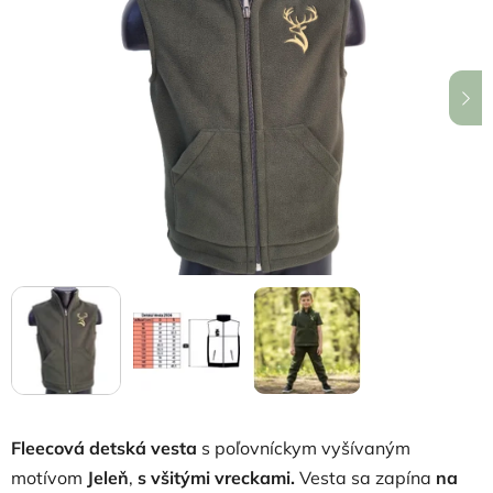
z
5
hviezdičiek.
Fleecová detská vesta
s poľovníckym vyšívaným
motívom
Jeleň
,
s všitými vreckami.
Vesta sa zapína
na