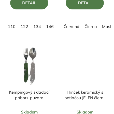
DETAIL
DETAIL
z
z
5
5
hviezdičiek.
hviezdičiek.
110
122
134
146
158
Červená
Čierna
Mask
Kempingový skladací
Hrnček keramický s
príbor+ puzdro
potlačou JELEŇ čierny
330ml
Priemerné
Priemerné
Skladom
Skladom