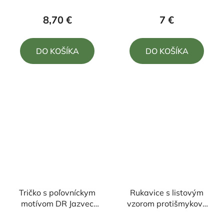
hodnotenie
hodnotenie
produktu
produktu
8,70 €
7 €
je
je
5,0
5,0
DO KOŠÍKA
DO KOŠÍKA
z
z
5
5
hviezdičiek.
hviezdičiek.
Tričko s poľovníckym
Rukavice s listovým
motívom DR Jazvec
vzorom protišmykové
FJZ2
HUNTING
Priemerné
Priemerné