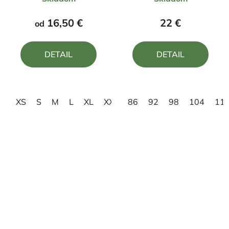
hodnotenie
hodnotenie
produktu
produktu
16,50 €
22 €
od
je
je
4,0
5,0
DETAIL
DETAIL
z
z
5
5
hviezdičiek.
hviezdičiek.
XS
S
M
L
XL
XXL
86
3XL
92
4XL
98
104
11